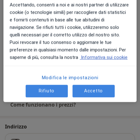
Accettando, consenti a noi e ai nostri partner di utilizzare
cookie (o tecnologie simili) per raccogliere dati statistici
Ecografia ostetrica 3D/4D
e fornirti contenuti in base alle tue abitudini di
170 €
Dettagli
navigazione. Se rifiuti tutti i cookie, utilizzeremo solo
quelli necessari per il corretto utilizzo del nostro sito.
Pap test
Puoi revocare il tuo consenso o aggiornare le tue
10 €
Dettagli
preferenze in qualsiasi momento dalle impostazioni. Per
saperne di più, consulta la nostra
Informativa sui cookie
Prima visita ginecologica + ecografia
120 €
Dettagli
Modifica le impostazioni
+ 4 prestazioni
Rifiuto
Accetto
Come funzionano i prezzi?
Indirizzo