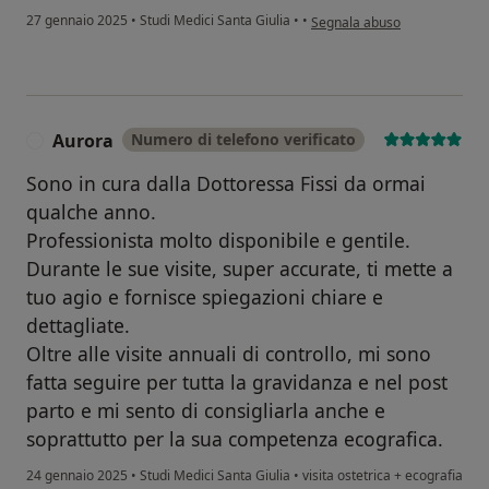
secondo l'opinione dell'utente
27 gennaio 2025
•
Studi Medici Santa Giulia
•
•
Segnala abuso
Aurora
Numero di telefono verificato
A
Sono in cura dalla Dottoressa Fissi da ormai
qualche anno.
Professionista molto disponibile e gentile.
Durante le sue visite, super accurate, ti mette a
tuo agio e fornisce spiegazioni chiare e
dettagliate.
Oltre alle visite annuali di controllo, mi sono
fatta seguire per tutta la gravidanza e nel post
parto e mi sento di consigliarla anche e
soprattutto per la sua competenza ecografica.
24 gennaio 2025
•
Studi Medici Santa Giulia
•
visita ostetrica + ecografia