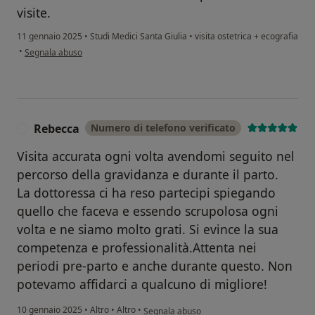
visite.
11 gennaio 2025
•
Studi Medici Santa Giulia
•
visita ostetrica + ecografia
secondo l'opinione dell'utente Irene
•
Segnala abuso
Rebecca
Numero di telefono verificato
R
Visita accurata ogni volta avendomi seguito nel
percorso della gravidanza e durante il parto.
La dottoressa ci ha reso partecipi spiegando
quello che faceva e essendo scrupolosa ogni
volta e ne siamo molto grati. Si evince la sua
competenza e professionalità.Attenta nei
periodi pre-parto e anche durante questo. Non
potevamo affidarci a qualcuno di migliore!
secondo l'opinione dell'utente Rebecca
10 gennaio 2025
•
Altro
•
Altro
•
Segnala abuso