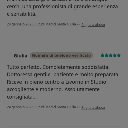
cerchi una professionista di grande esperienza
e sensibilità.
secondo l'opinione dell'utent
24 gennaio 2025
•
Studi Medici Santa Giulia
•
•
Segnala abuso
Giulia
Numero di telefono verificato
G
Tutto perfetto. Completamente soddisfatta.
Dottoressa gentile, paziente e molto preparata.
Riceve in pieno centro a Livorno in Studio
accogliente e moderno. Assolutamente
consigliata...
secondo l'opinione dell'utente
24 gennaio 2025
•
Studi Medici Santa Giulia
•
•
Segnala abuso