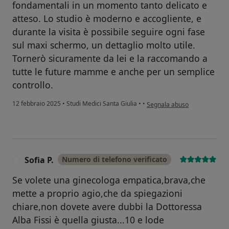
fondamentali in un momento tanto delicato e
atteso. Lo studio è moderno e accogliente, e
durante la visita è possibile seguire ogni fase
sul maxi schermo, un dettaglio molto utile.
Tornerò sicuramente da lei e la raccomando a
tutte le future mamme e anche per un semplice
controllo.
secondo l'opinione dell'utent
12 febbraio 2025
•
Studi Medici Santa Giulia
•
•
Segnala abuso
Sofia P.
Numero di telefono verificato
S
Se volete una ginecologa empatica,brava,che
mette a proprio agio,che da spiegazioni
chiare,non dovete avere dubbi la Dottoressa
Alba Fissi è quella giusta...10 e lode