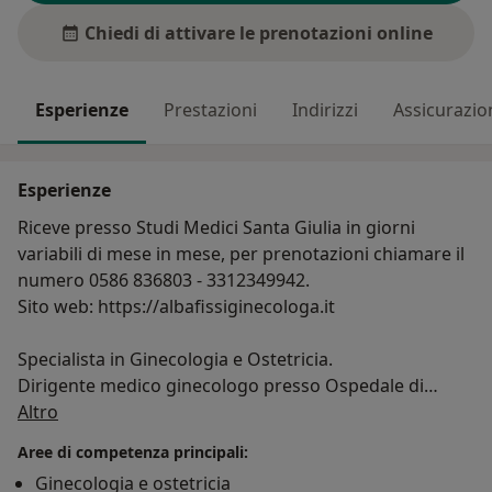
Chiedi di attivare le prenotazioni online
Esperienze
Prestazioni
Indirizzi
Assicurazio
Esperienze
Riceve presso Studi Medici Santa Giulia in giorni
variabili di mese in mese, per prenotazioni chiamare il
numero 0586 836803 - 3312349942.
Sito web: https://albafissiginecologa.it
Specialista in Ginecologia e Ostetricia.
Dirigente medico ginecologo presso Ospedale di
Su di me
Livorno.
Altro
Segue gravidanze a basso ed alto rischio eseguendo
Aree di competenza principali:
ecografie di screening ostetrico (bitest, ecografia
Ginecologia e ostetricia
morfologica del 2° trimestre, ecografia del 3°