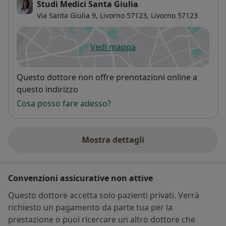
Studi Medici Santa Giulia
Via Santa Giulia 9, Livorno 57123,
Livorno
57123
Vedi mappa
si apre in una nuova scheda
Disponibilità
Questo dottore non offre prenotazioni online a
questo indirizzo
Cosa posso fare adesso?
Mostra dettagli
sull'indirizzo
Convenzioni assicurative non attive
Questo dottore accetta solo pazienti privati. Verrà
richiesto un pagamento da parte tua per la
prestazione o puoi ricercare un altro dottore che