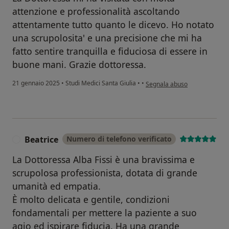
attenzione e professionalità ascoltando
attentamente tutto quanto le dicevo. Ho notato
una scrupolosita' e una precisione che mi ha
fatto sentire tranquilla e fiduciosa di essere in
buone mani. Grazie dottoressa.
secondo l'opinione dell'utente 
21 gennaio 2025
•
Studi Medici Santa Giulia
•
•
Segnala abuso
Beatrice
Numero di telefono verificato
B
La Dottoressa Alba Fissi è una bravissima e
scrupolosa professionista, dotata di grande
umanità ed empatia.
È molto delicata e gentile, condizioni
fondamentali per mettere la paziente a suo
agio ed ispirare fiducia. Ha una grande