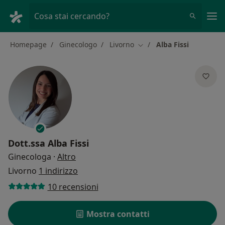
Men
Cosa stai cercando?
Homepage
Ginecologo
Livorno
Alba Fissi
Cambia città
Dott.ssa
Alba Fissi
sulle specializzazioni
Ginecologa
·
Altro
Livorno
1 indirizzo
10 recensioni
Mostra contatti