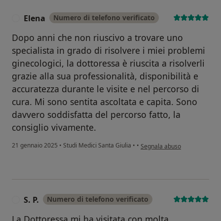
Elena
Numero di telefono verificato
E
Dopo anni che non riuscivo a trovare uno
specialista in grado di risolvere i miei problemi
ginecologici, la dottoressa è riuscita a risolverli
grazie alla sua professionalità, disponibilità e
accuratezza durante le visite e nel percorso di
cura. Mi sono sentita ascoltata e capita. Sono
davvero soddisfatta del percorso fatto, la
consiglio vivamente.
secondo l'opinione dell'utent
21 gennaio 2025
•
Studi Medici Santa Giulia
•
•
Segnala abuso
S. P.
Numero di telefono verificato
S
La Dottoressa mi ha visitata con molta