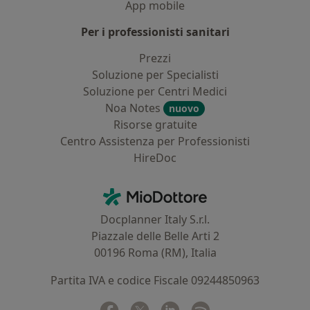
App mobile
Per i professionisti sanitari
Prezzi
Soluzione per Specialisti
Soluzione per Centri Medici
Noa Notes
nuovo
Risorse gratuite
Centro Assistenza per Professionisti
HireDoc
Contatti
MioDottore - Homepage
Docplanner Italy S.r.l.
Piazzale delle Belle Arti 2
00196 Roma (RM), Italia
Partita IVA e codice Fiscale 09244850963
Facebook
si apre in una nuova scheda
Twitter
si apre in una nuova scheda
Linkedin
si apre in una nuova sc
Spotify
si apre in una nuo