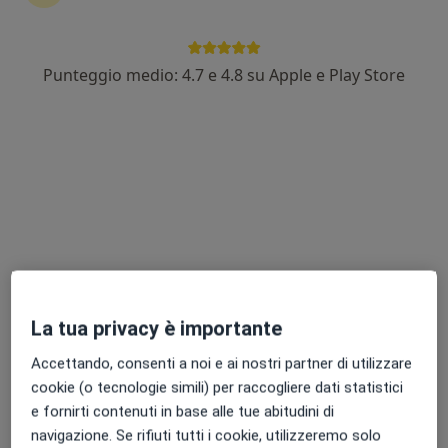
Punteggio medio: 4.7 e 4.8 su Apple e Play Store
Pagamenti online
Dott.ssa Manila Rubino
·
Altro
Agopuntore, Endocrinologo
11 recensioni
Indirizzo 1
Indirizzo 2
Indirizzo 3
Via Marostica, 38 a, Milano
•
Mappa
So Wen
Agopuntura
80 €
La tua privacy è importante
Questo dottore non ha ancora attivato le prenotazioni online presso questo indirizzo.
Accettando, consenti a noi e ai nostri partner di utilizzare
cookie (o tecnologie simili) per raccogliere dati statistici
Chiedi di attivare le prenotazioni online
e fornirti contenuti in base alle tue abitudini di
navigazione. Se rifiuti tutti i cookie, utilizzeremo solo