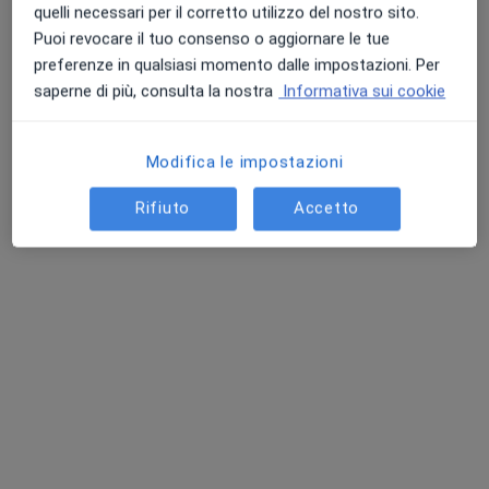
quelli necessari per il corretto utilizzo del nostro sito.
Professionisti sanitari disponibili
Puoi revocare il tuo consenso o aggiornare le tue
preferenze in qualsiasi momento dalle impostazioni. Per
Questi professionisti sanitari si trovano fuori Milano,
saperne di più, consulta la nostra
Informativa sui cookie
MI, in aree vicine alla tua ricerca.
Modifica le impostazioni
Rifiuto
Accetto
Dr. Augusto Cattaneo
·
Altro
Agopuntore, Otorino, Oncologo
41 recensioni
Via Adua 29, Vedano Olona
•
Mappa
Centro Diagnostico Salus Biosalus
Prima visita pediatrica
da 100 €