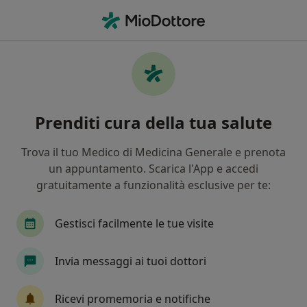
Men
Agopuntore • Milano, MI
Filters
Assicurazione:
unipol assicura
Agopuntori a Milano con Unipol
Prenditi cura della tua salute
assicurazioni (unisalute)
In che modo ordiniamo i risultati
Trova il tuo Medico di Medicina Generale e prenota
un appuntamento. Scarica l'App e accedi
gratuitamente a funzionalità esclusive per te:
Tariffa per prestazioni private. L’importo può variare
in base alla copertura assicurativa.
Gestisci facilmente le tue visite
Invia messaggi ai tuoi dottori
Ricevi promemoria e notifiche