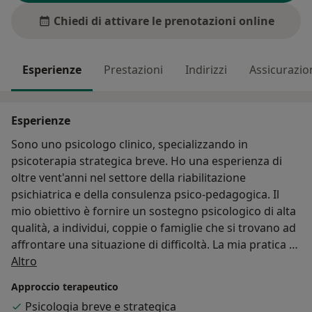
Chiedi di attivare le prenotazioni online
Esperienze
Prestazioni
Indirizzi
Assicurazio
Esperienze
Sono uno psicologo clinico, specializzando in
psicoterapia strategica breve. Ho una esperienza di
oltre vent'anni nel settore della riabilitazione
psichiatrica e della consulenza psico-pedagogica. Il
mio obiettivo è fornire un sostegno psicologico di alta
qualità, a individui, coppie o famiglie che si trovano ad
affrontare una situazione di difficoltà. La mia pratica è
Su di me
guidata da valori fondamentali come l'accoglienza,
Altro
l'empatia ed il rispetto per tutte le diversità. Il mio
Approccio terapeutico
obiettivo è quello di creare uno spazio sicuro,
Psicologia breve e strategica
confidenziale e confortevole, dove esplorare