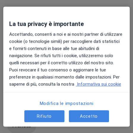
Visita neurologica
Popolare
La tua privacy è importante
visita neurologica
150 €
Dettagli
Accettando, consenti a noi e ai nostri partner di utilizzare
Prenota
cookie (o tecnologie simili) per raccogliere dati statistici
e fornirti contenuti in base alle tue abitudini di
navigazione. Se rifiuti tutti i cookie, utilizzeremo solo
Elettromiografia arti superiori
Popolare
quelli necessari per il corretto utilizzo del nostro sito.
Elettromiografia arti superiori
150 €
Dettagli
Puoi revocare il tuo consenso o aggiornare le tue
preferenze in qualsiasi momento dalle impostazioni. Per
Prenota
saperne di più, consulta la nostra
Informativa sui cookie
Elettromiografia arti inferiori
Popolare
Modifica le impostazioni
Elettromiografia arti inferiori
150 €
Dettagli
Rifiuto
Accetto
Prenota