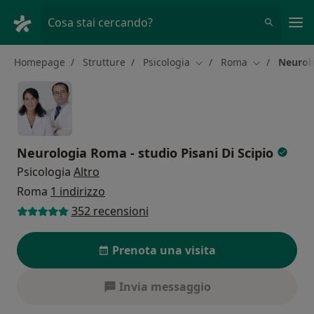
Men
Cosa stai cercando?
Homepage
Strutture
Psicologia
Roma
Neurolo
Cambia città
Cambia città
Neurologia Roma - studio Pisani Di Scipio
Psicologia
Altro
Roma
1 indirizzo
352 recensioni
Prenota una visita
Invia messaggio