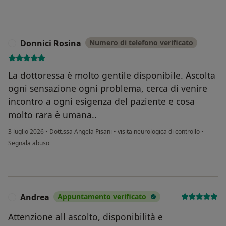
Donnici Rosina
Numero di telefono verificato
D
La dottoressa è molto gentile disponibile. Ascolta
ogni sensazione ogni problema, cerca di venire
incontro a ogni esigenza del paziente e cosa
molto rara è umana..
3 luglio 2026
•
Dott.ssa Angela Pisani
•
visita neurologica di controllo
•
secondo l'opinione dell'utente Donnici Rosina
Segnala abuso
Andrea
Appuntamento verificato
A
Attenzione all ascolto, disponibilità e