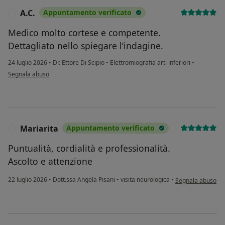
A.C.
Appuntamento verificato
A
Medico molto cortese e competente.
Dettagliato nello spiegare l’indagine.
24 luglio 2026
•
Dr. Ettore Di Scipio
•
Elettromiografia arti inferiori
•
secondo l'opinione dell'utente A.C.
Segnala abuso
Mariarita
Appuntamento verificato
M
Puntualità, cordialità e professionalità.
Ascolto e attenzione
secondo l'opinione
22 luglio 2026
•
Dott.ssa Angela Pisani
•
visita neurologica
•
Segnala abuso