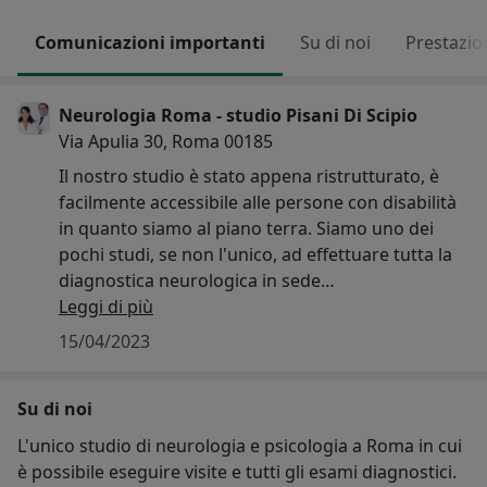
Comunicazioni importanti
Su di noi
Prestazio
Neurologia Roma - studio Pisani Di Scipio
Via Apulia 30, Roma 00185
Il nostro studio è stato appena ristrutturato, è
facilmente accessibile alle persone con disabilità
in quanto siamo al piano terra. Siamo uno dei
pochi studi, se non l'unico, ad effettuare tutta la
diagnostica neurologica in sede
(elettromiografie, potenziali evocati,
Leggi di più
elettroencefalogrammi, polisonnografie e test
15/04/2023
neuropsicologici)
Su di noi
L'unico studio di neurologia e psicologia a Roma in cui
è possibile eseguire visite e tutti gli esami diagnostici.