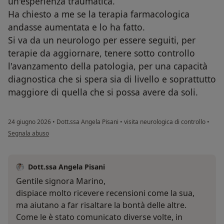
un'esperienza traumatica.
Ha chiesto a me se la terapia farmacologica
andasse aumentata e lo ha fatto.
Si va da un neurologo per essere seguiti, per
terapie da aggiornare, tenere sotto controllo
l'avanzamento della patologia, per una capacità
diagnostica che si spera sia di livello e soprattutto
maggiore di quella che si possa avere da soli.
24 giugno 2026
•
Dott.ssa Angela Pisani
•
visita neurologica di controllo
•
secondo l'opinione dell'utente Stéphanie Marino
Segnala abuso
Dott.ssa Angela Pisani
Gentile signora Marino,
dispiace molto ricevere recensioni come la sua,
ma aiutano a far risaltare la bontà delle altre.
Come le è stato comunicato diverse volte, in