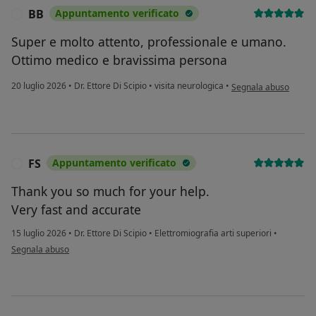
BB
Appuntamento verificato
B
Super e molto attento, professionale e umano.
Ottimo medico e bravissima persona
secondo l'opinione de
20 luglio 2026
•
Dr. Ettore Di Scipio
•
visita neurologica
•
Segnala abuso
FS
Appuntamento verificato
F
Thank you so much for your help.
Very fast and accurate
15 luglio 2026
•
Dr. Ettore Di Scipio
•
Elettromiografia arti superiori
•
secondo l'opinione dell'utente FS
Segnala abuso