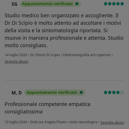
SG
Appuntamento verificato
S
Studio medico ben organizzato e accogliente. Il
Dr Di Scipio è molto attento ad ascoltare i motivi
della visita e la sintomatologia riportata. Si
muove in maniera professionale e attenta. Studio
molto consigliato.
14 luglio 2026
•
Dr. Ettore Di Scipio
•
Elettromiografia arti superiori
•
secondo l'opinione dell'utente SG
Segnala abuso
M, D
Appuntamento verificato
M
Professionale competente empatica
consigliatissima
secondo l'opinione
10 luglio 2026
•
Dott.ssa Angela Pisani
•
visita neurologica
•
Segnala abuso