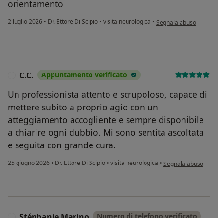
orientamento
secondo l'opinione del
2 luglio 2026
•
Dr. Ettore Di Scipio
•
visita neurologica
•
Segnala abuso
C.C.
Appuntamento verificato
C
Un professionista attento e scrupoloso, capace di
mettere subito a proprio agio con un
atteggiamento accogliente e sempre disponibile
a chiarire ogni dubbio. Mi sono sentita ascoltata
e seguita con grande cura.
secondo l'opinione d
25 giugno 2026
•
Dr. Ettore Di Scipio
•
visita neurologica
•
Segnala abuso
Stéphanie Marino
Numero di telefono verificato
S