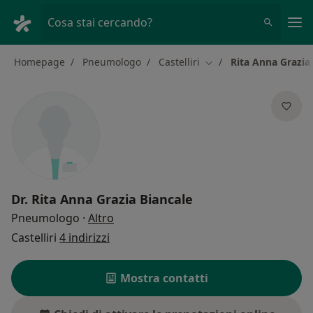
Men
Cosa stai cercando?
Homepage
Pneumologo
Castelliri
Rita Anna Grazia
Cambia città
Dr.
Rita Anna Grazia Biancale
sulle specializzazioni
Pneumologo
·
Altro
Castelliri
4 indirizzi
Mostra contatti