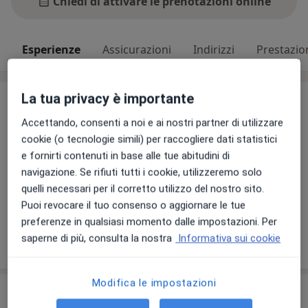
Chiedi di attivare le prenotazioni online
Esperienze
Assicurazioni
Indirizzi
Prestazio
La tua privacy è importante
Esperienze
La dottoressa Ritaannagrazia Biancale esercita la
Accettando, consenti a noi e ai nostri partner di utilizzare
professione medica in provincia di FR. È iscritto all'albo
cookie (o tecnologie simili) per raccogliere dati statistici
Provinciale dei Medici Chirurghi di FROSINONE dal
e fornirti contenuti in base alle tue abitudini di
24/11/1978, si laurea in Medicina e chirurgia a Roma
navigazione. Se rifiuti tutti i cookie, utilizzeremo solo
"La Sapienza" nel 1978. Inoltre si specializza in Malattie
quelli necessari per il corretto utilizzo del nostro sito.
Apparato Respiratorio E Tisiologia a Roma "La
Puoi revocare il tuo consenso o aggiornare le tue
Sapienza" il 03/07/1984.
preferenze in qualsiasi momento dalle impostazioni. Per
Su di me
Altro
saperne di più, consulta la nostra
Informativa sui cookie
Modifica le impostazioni
Convenzioni assicurative non attive