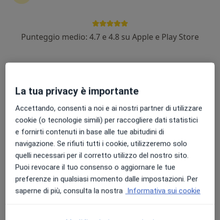
Dr. Lorenzo Tatini
Punteggio medio: 4.7 e 4.8 su Apple e Play Store
·
Altro
Psichiatra
7 recensioni
Viale della Repubblica, 159, Prato
•
Mappa
Studio Vitae
La tua privacy è importante
Prima visita psichiatrica
100 €
Accettando, consenti a noi e ai nostri partner di utilizzare
Questo dottore non ha ancora attivato le prenotazioni online presso questo indirizzo.
cookie (o tecnologie simili) per raccogliere dati statistici
e fornirti contenuti in base alle tue abitudini di
Chiedi di attivare le prenotazioni online
navigazione. Se rifiuti tutti i cookie, utilizzeremo solo
quelli necessari per il corretto utilizzo del nostro sito.
Puoi revocare il tuo consenso o aggiornare le tue
Consulenze online disponibili
preferenze in qualsiasi momento dalle impostazioni. Per
saperne di più, consulta la nostra
Informativa sui cookie
I professionisti in quest'area non sono disponibili
per visite di persona. Prova invece le consulenze