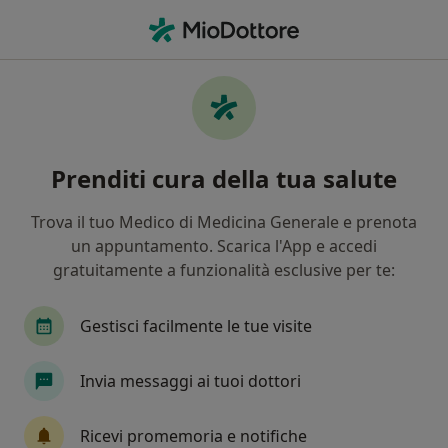
Men
Psichiatra • Firenze, FI
Filters
Assicurazione:
Fasdac
Psichiatri a Firenze con Fasdac
Prenditi cura della tua salute
In che modo ordiniamo i risultati
Trova il tuo Medico di Medicina Generale e prenota
un appuntamento. Scarica l'App e accedi
Tariffa per prestazioni private. L’importo può variare
gratuitamente a funzionalità esclusive per te:
in base alla copertura assicurativa.
Gestisci facilmente le tue visite
Invia messaggi ai tuoi dottori
Ricevi promemoria e notifiche