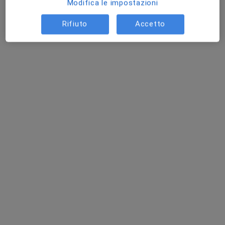
online.
Modifica le impostazioni
Rifiuto
Accetto
Pagamenti online
Dott.ssa Valeria Dello Stritto
·
Altro
Psichiatra
8 recensioni
Prima visita psichiatrica
100 €
Questo dottore non ha ancora attivato le prenotazioni online presso questo indirizzo.
Chiedi di attivare le prenotazioni online