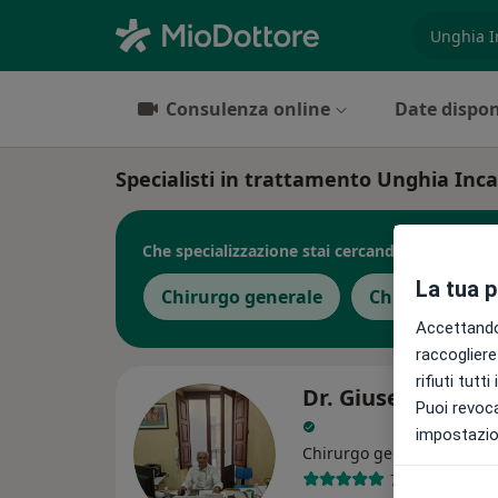
es. prest
Consulenza online
Date dispon
Specialisti in trattamento Unghia Inc
Che specializzazione stai cercando?
La tua 
Chirurgo generale
Chirurgo
Accettando,
raccogliere 
rifiuti tutt
Dr. Giuseppe La 
Puoi revoca
impostazion
Chirurgo generale, Chiru
7 recensioni