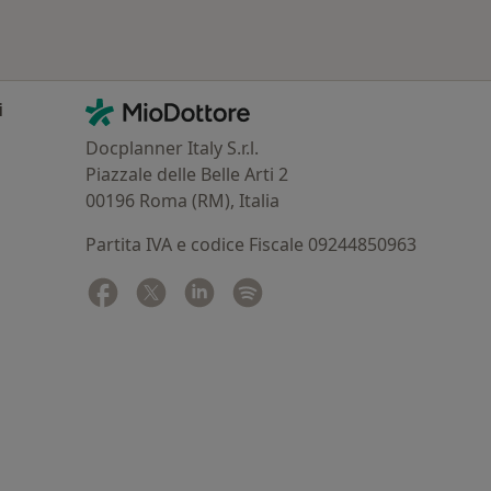
Contatti
MioDottore - Homepage
i
Docplanner Italy S.r.l.
Piazzale delle Belle Arti 2
00196 Roma (RM), Italia
Partita IVA e codice Fiscale 09244850963
Facebook
si apre in una nuova scheda
Twitter
si apre in una nuova scheda
Linkedin
si apre in una nuova scheda
Spotify
si apre in una nuova sched