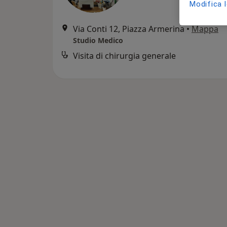
Modifica 
Via Conti 12, Piazza Armerina
•
Mappa
Studio Medico
Visita di chirurgia generale