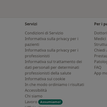
Servizi
Per i p
Condizioni di Servizio
Dottor
Informativa sulla privacy per i
Medici 
pazienti
Strutt
Informativa sulla privacy per i
Chiedi 
professionisti
Presta
Informativa sul trattamento dei
Patolo
dati personali per determinati
FAQ
professionisti della salute
App mo
Informativa sui cookie
In che modo ordiniamo i risultati
Accessibilità
Chi siamo
Lavoro
Assumiamo!