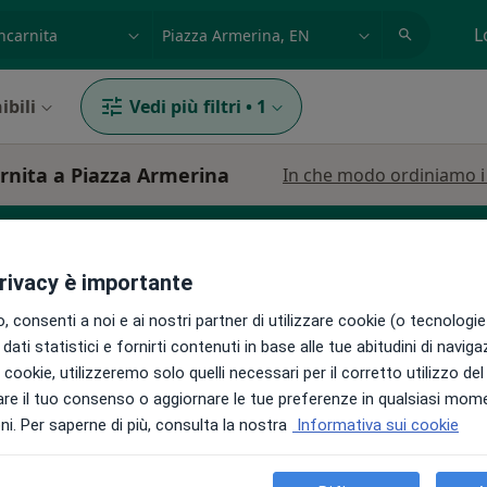
azione, medico, struttura
es: Roma
L
ibili
Vedi più filtri
•
1
arnita a Piazza Armerina
In che modo ordiniamo i r
privacy è importante
 consenti a noi e ai nostri partner di utilizzare cookie (o tecnologie 
dati statistici e fornirti contenuti in base alle tue abitudini di navig
i i cookie, utilizzeremo solo quelli necessari per il corretto utilizzo de
Mattina
Oggi
Domani
Lun,
Mar,
re il tuo consenso o aggiornare le tue preferenze in qualsiasi mom
8 Ago
9 Ago
10 Ago
11 Ago
i. Per saperne di più, consulta la nostra
Informativa sui cookie
·
Altro
rgo
Non ci sono agende disponibili!