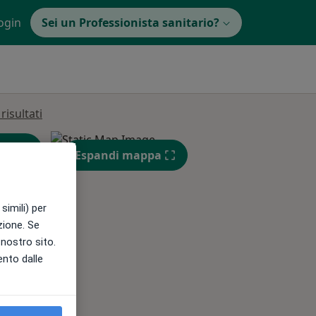
ogin
Sei un Professionista sanitario?
isultati
Espandi mappa
simili) per
azione. Se
l nostro sito.
Mer,
Gio,
Ven,
ento dalle
12 Ago
13 Ago
14 Ago