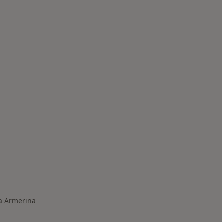
elate a Piazza Armerina
za Armerina