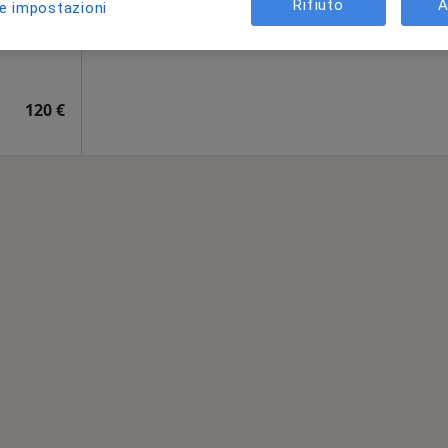
Rifiuto
A
le impostazioni
Chiedi di attivare le prenotazioni onlin
120 €