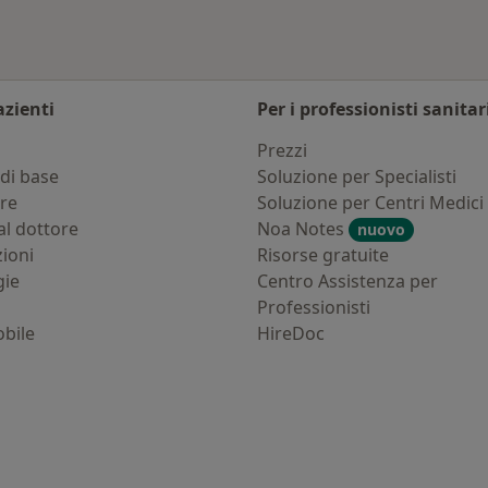
azienti
Per i professionisti sanitar
i
Prezzi
di base
Soluzione per Specialisti
ure
Soluzione per Centri Medici
al dottore
Noa Notes
nuovo
zioni
Risorse gratuite
gie
Centro Assistenza per
Professionisti
bile
HireDoc