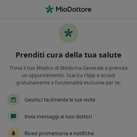
Men
Ipercolesterolemia Livelli Elevati Di Colesterolo • Fiorenzuola d Arda, PC
Filters
• 1
Mappa
Specialisti in trattamento
Prenditi cura della tua salute
Ipercolesterolemia (livelli elevati di
colesterolo) a Fiorenzuola d'Arda
Trova il tuo Medico di Medicina Generale e prenota
In che modo ordiniamo i risultati
un appuntamento. Scarica l'App e accedi
gratuitamente a funzionalità esclusive per te:
Che specializzazione stai cercando?
Gestisci facilmente le tue visite
Endocrinologo
Internista
Ecografista
Invia messaggi ai tuoi dottori
Ricevi promemoria e notifiche