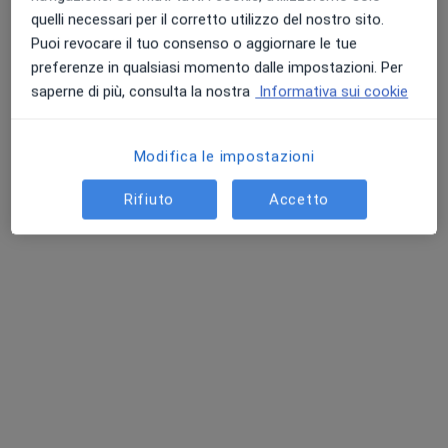
quelli necessari per il corretto utilizzo del nostro sito.
Puoi revocare il tuo consenso o aggiornare le tue
preferenze in qualsiasi momento dalle impostazioni. Per
saperne di più, consulta la nostra
Informativa sui cookie
Dr. Matteo Giorgi Pierfranceschi
·
Altro
Endocrinologo, Ecografista, Internista
Modifica le impostazioni
6 recensioni
Rifiuto
Accetto
Indirizzo
Online
Via Fulvio Calestani 9, Fiorenzuola d'Arda
•
Mappa
Centro Fisiomed Fiorenzuola
Ecografia
da 70 €
Questo dottore non ha ancora attivato le prenotazioni online presso questo indirizzo.
Chiedi di attivare le prenotazioni online