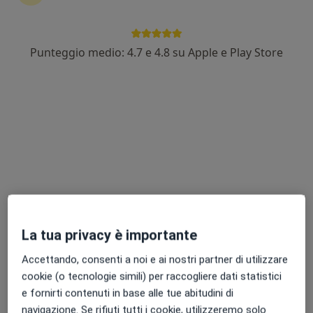
Punteggio medio: 4.7 e 4.8 su Apple e Play Store
Dr. Filippo Egalini
·
Altro
Endocrinologo, Diabetologo, Ecografista
123 recensioni
V. San G. Bosco n° 2, Fiorenzuola d'Arda
•
Mappa
CLINICO POLIAMBULATORIO E RIABILITAZIONE
Prima visita endocrinologica
Prezzo non disponibile
Questo dottore non ha ancora attivato le prenotazioni online presso questo indirizzo.
La tua privacy è importante
Chiedi di attivare le prenotazioni online
Accettando, consenti a noi e ai nostri partner di utilizzare
cookie (o tecnologie simili) per raccogliere dati statistici
e fornirti contenuti in base alle tue abitudini di
navigazione. Se rifiuti tutti i cookie, utilizzeremo solo