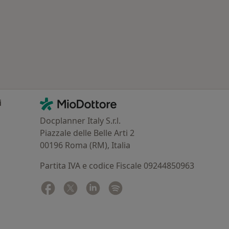
 Patologie correlate a Ostiglia
Contatti
MioDottore - Homepage
i
Docplanner Italy S.r.l.
Piazzale delle Belle Arti 2
00196 Roma (RM), Italia
Partita IVA e codice Fiscale 09244850963
Facebook
si apre in una nuova scheda
Twitter
si apre in una nuova scheda
Linkedin
si apre in una nuova scheda
Spotify
si apre in una nuova sched