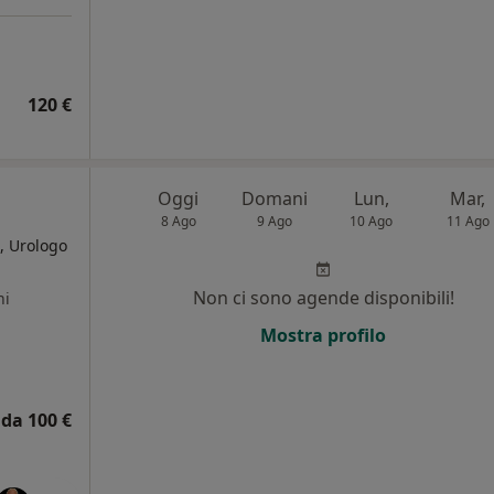
120 €
Oggi
Domani
Lun,
Mar,
8 Ago
9 Ago
10 Ago
11 Ago
, Urologo
Non ci sono agende disponibili!
ni
Mostra profilo
da 100 €