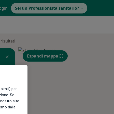
ogin
Sei un Professionista sanitario?
isultati
Espandi mappa
simili) per
azione. Se
l nostro sito.
Mer,
Gio,
Ven,
ento dalle
12 Ago
13 Ago
14 Ago