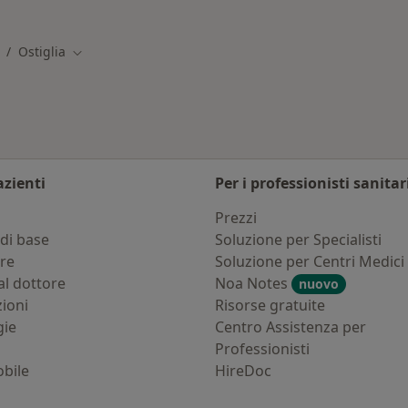
tiglia
Altro nella categoria:
Ostiglia
mbia città
Cambia città
azienti
Per i professionisti sanitar
i
Prezzi
di base
Soluzione per Specialisti
ure
Soluzione per Centri Medici
al dottore
Noa Notes
nuovo
zioni
Risorse gratuite
gie
Centro Assistenza per
Professionisti
bile
HireDoc