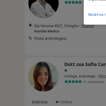
52 recensioni
Modifica 
Via Verona 45/C, Ostiglia
•
Mappa
Hostilia Medica
Visita andrologica
Dott.ssa Sofia Car
·
Altr
Urologa, Androloga
11 recensioni
Indirizzo
Online