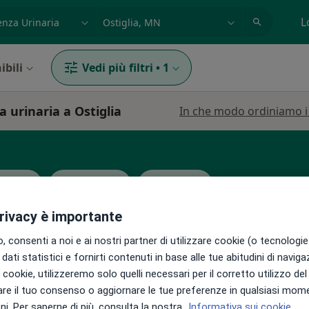
azione, medico, struttura
es: Roma
L
ibili
Vedi più filtri
•
1
 urinaria a Ostiglia
In che modo ordiniamo i r
nologo
Proctologo
Psicologo
privacy è importante
 consenti a noi e ai nostri partner di utilizzare cookie (o tecnologie 
dati statistici e fornirti contenuti in base alle tue abitudini di navig
i i cookie, utilizzeremo solo quelli necessari per il corretto utilizzo de
Oggi
Domani
Lun,
Mar,
re il tuo consenso o aggiornare le tue preferenze in qualsiasi mom
8 Ago
9 Ago
10 Ago
11 Ago
o
i. Per saperne di più, consulta la nostra
Informativa sui cookie