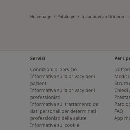
Altro nella categoria: Città vicino Os
Homepage
Patologie
Incontinenza Urinaria
Ca
Servizi
Per i p
Condizioni di Servizio
Dottor
Informativa sulla privacy per i
Medici 
pazienti
Strutt
Informativa sulla privacy per i
Chiedi 
professionisti
Presta
Informativa sul trattamento dei
Patolo
dati personali per determinati
FAQ
professionisti della salute
App mo
Informativa sui cookie