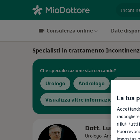
es. prest
Consulenza online
Date dispon
Specialisti in trattamento Incontinenza
Che specializzazione stai cercando?
Urologo
Andrologo
Endocri
La tua 
Visualizza altre informazioni
Accettando,
raccogliere 
rifiuti tutt
Dott. Luigi Motta
Puoi revoca
·
Altr
Urologo, Andrologo
impostazion