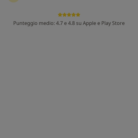
Punteggio medio: 4.7 e 4.8 su Apple e Play Store
Prof. Giulio Maria Marcheggiani Muccioli
·
Altro
Ortopedico, Chirurgo
114 recensioni
Via del Mare, 8, Misano Adriatico
•
Mappa
Mendel S.r.l.
Visita ortopedica
250 €
Questo dottore non ha ancora attivato le prenotazioni online presso questo indirizzo.
Chiedi di attivare le prenotazioni online