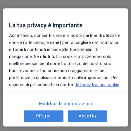
La tua privacy è importante
Dott.ssa Giada Lullini
Accettando, consenti a noi e ai nostri partner di utilizzare
·
Altro
cookie (o tecnologie simili) per raccogliere dati statistici
Fisiatra
e fornirti contenuti in base alle tue abitudini di
Indirizzo
Online
navigazione. Se rifiuti tutti i cookie, utilizzeremo solo
quelli necessari per il corretto utilizzo del nostro sito.
Puoi revocare il tuo consenso o aggiornare le tue
Via del Mare, 8, Misano Adriatico
•
Mappa
preferenze in qualsiasi momento dalle impostazioni. Per
Centro Mendel
saperne di più, consulta la nostra
Informativa sui cookie
Prima visita fisiatrica
120 €
Questo dottore non ha ancora attivato le prenotazioni online presso questo indirizzo.
Modifica le impostazioni
Chiedi di attivare le prenotazioni online
Rifiuto
Accetto