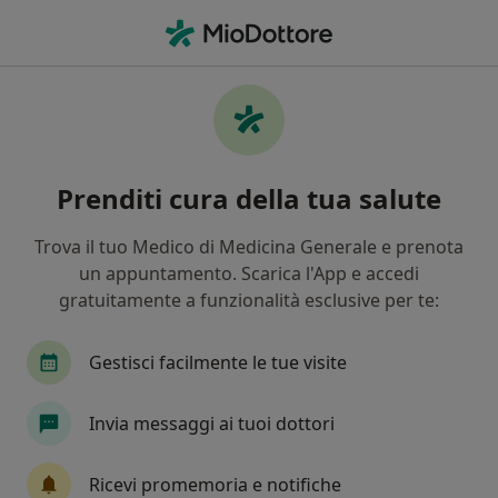
Men
Artrosi • Misano Adriatico, RN
Filters
• 1
Mappa
Specialisti in trattamento Artrosi a Misano
Prenditi cura della tua salute
Adriatico
In che modo ordiniamo i risultati
Trova il tuo Medico di Medicina Generale e prenota
un appuntamento. Scarica l'App e accedi
gratuitamente a funzionalità esclusive per te:
Che specializzazione stai cercando?
Ortopedico
Fisiatra
Reumatologo
Os
Gestisci facilmente le tue visite
Invia messaggi ai tuoi dottori
Ricevi promemoria e notifiche