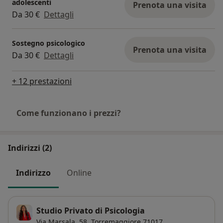
Telefono: 3890165921
adolescenti
Prenota una visita
Da 30 €
Dettagli
https://docs.google.com/document/d/1Vuyp8k0y
9PfFF3tUK4eU0LO-yd4V-20L/edit?
Sostegno psicologico
usp=drive_link&ouid=110188459753977541878&rt
Prenota una visita
Da 30 €
Dettagli
pof=true&sd=true
+ 12 prestazioni
Prenditi cura di te. Ti aspetto per iniziare questo
percorso insieme!
Come funzionano i prezzi?
Indirizzi (2)
Indirizzo
Online
Studio Privato di Psicologia
Via Marsala, 58,
Torremaggiore
71017