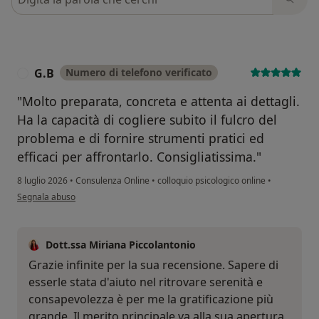
G.B
Numero di telefono verificato
G
"Molto preparata, concreta e attenta ai dettagli.
Ha la capacità di cogliere subito il fulcro del
problema e di fornire strumenti pratici ed
efficaci per affrontarlo. Consigliatissima."
8 luglio 2026
•
Consulenza Online
•
colloquio psicologico online
•
secondo l'opinione dell'utente G.B
Segnala abuso
Dott.ssa Miriana Piccolantonio
Grazie infinite per la sua recensione. Sapere di
esserle stata d'aiuto nel ritrovare serenità e
consapevolezza è per me la gratificazione più
grande. Il merito principale va alla sua apertura