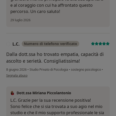
e al coraggio con cui ha affrontato questo
percorso. Un caro saluto!
29 luglio 2026
L.C.
Numero di telefono verificato
L
Dalla dott.ssa ho trovato empatia, capacità di
ascolto e serietà. Consigliatissima!
8 giugno 2026
•
Studio Privato di Psicologia
•
sostegno psicologico
•
secondo l'opinione dell'utente L.C.
Segnala abuso
Dott.ssa Miriana Piccolantonio
L.C. Grazie per la sua recensione positiva!
Sono felice che si sia trovata a suo agio nel mio
studio e che il mio supporto professionale le sia