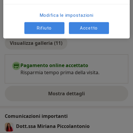
Modifica le impostazioni
Rifiuto
Accetto
Visualizza galleria (11)
Pagamento online accettato
Risparmia tempo prima della visita.
Mostra dettagli
sull'esperienza
Comunicazioni importanti
Dott.ssa Miriana Piccolantonio