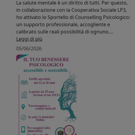
La salute mentale è un diritto di tutti. Per questo,
in collaborazione con la Cooperativa Sociale LP3,
ho attivato lo Sportello di Counselling Psicologico:
un supporto professionale, accogliente e
calibrato sulle reali possibilità di ognuno.
Leggi di più
-A chi si rivolge?
05/06/2026
Il servizio è dedicato ai giovani dai 12 ai 30 anni
residenti a Torremaggiore e comuni limitrofi.
-Tariffe sostenibili (in base all'ISEE)
I costi dei colloqui sono agevolati e strutturati in
fasce per andare incontro a ogni esigenza:
Fascia A (fino a € 10.000): 25 €
Fascia B (da € 10.001 a € 15.000): 30 €
Fascia C (da € 15.001 a € 25.000): 35 €