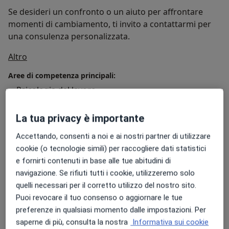
Se desideri un confronto o un aiuto per affrontare
momenti di cambiamento, ti invito a contattarmi per
una consulenza personalizzata.
Su di me
Altro
Aree di competenza principali:
Psicologia del lavoro
Presso questo indirizzo visito
La tua privacy è importante
Adulti
Accettando, consenti a noi e ai nostri partner di utilizzare
Bambini a partire da 14 anni
cookie (o tecnologie simili) per raccogliere dati statistici
Tipologia di visite
e fornirti contenuti in base alle tue abitudini di
In studio
Visualizza gli indirizzi (1)
navigazione. Se rifiuti tutti i cookie, utilizzeremo solo
quelli necessari per il corretto utilizzo del nostro sito.
Consulenza online
Visualizza l'agenda online
Puoi revocare il tuo consenso o aggiornare le tue
Foto e video
preferenze in qualsiasi momento dalle impostazioni. Per
saperne di più, consulta la nostra
Informativa sui cookie