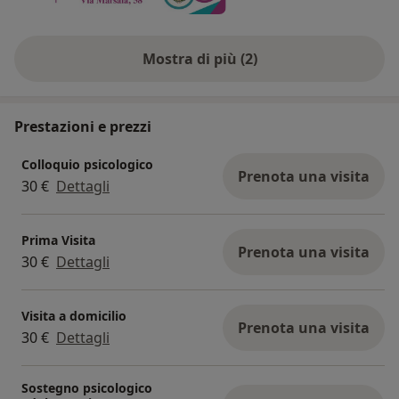
Fascia D (da € 25.001 a € 35.000): 40 €
Mostra di più (2)
Fascia E (oltre € 35.000): 45 €
-Dove e come?
Prestazioni e prezzi
Scegli la modalità più comoda per te:
Colloquio psicologico
Prenota una visita
30 €
Dettagli
In sede (Via Marsala, 58, Torremaggiore)
A domicilio
Prima Visita
Prenota una visita
30 €
Dettagli
Online
-Info e Prenotazioni
Visita a domicilio
Prenota una visita
Per maggiori informazioni o per consultare il
30 €
Dettagli
regolamento, contatami direttamente:
Sostegno psicologico