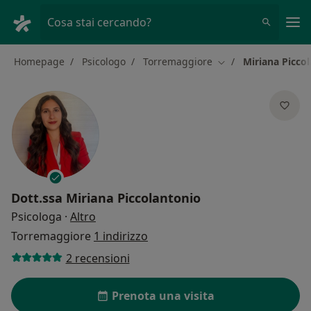
Men
Cosa stai cercando?
Homepage
Psicologo
Torremaggiore
Miriana Picco
Cambia città
Dott.ssa
Miriana Piccolantonio
sulle specializzazioni
Psicologa
·
Altro
Torremaggiore
1 indirizzo
2 recensioni
Prenota una visita