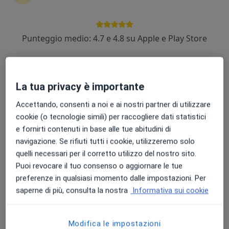
Chiedi di attivare le prenotazioni online
Prestazioni
Indirizzi
Assicurazioni
Recensio
Punteggio medio: 4.7 e 4.8 su Apple e Play Store
Prestazioni e prezzi
La tua privacy è importante
Colloquio psicologico
Accettando, consenti a noi e ai nostri partner di utilizzare
50 €
Dettagli
cookie (o tecnologie simili) per raccogliere dati statistici
e fornirti contenuti in base alle tue abitudini di
Colloquio psicologico clinico
navigazione. Se rifiuti tutti i cookie, utilizzeremo solo
50 €
Dettagli
quelli necessari per il corretto utilizzo del nostro sito.
Puoi revocare il tuo consenso o aggiornare le tue
Orientamento scolastico
preferenze in qualsiasi momento dalle impostazioni. Per
50 €
Dettagli
saperne di più, consulta la nostra
Informativa sui cookie
Parent training
Modifica le impostazioni
50 €
Dettagli