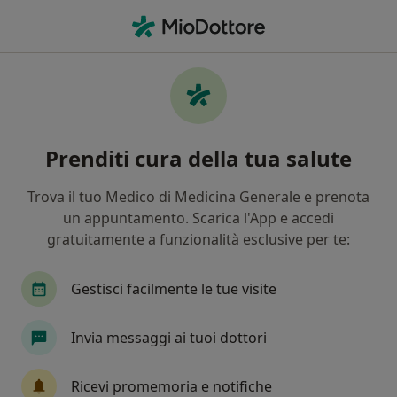
Men
Cosa stai cercando?
Homepage
Psicologo
Porto Potenza Picena
Michela 
Cambia città
Prenditi cura della tua salute
Trova il tuo Medico di Medicina Generale e prenota
un appuntamento. Scarica l'App e accedi
gratuitamente a funzionalità esclusive per te:
Dott.ssa
Michela Emiliani
sulle specializzazioni
Psicologa
·
Altro
Gestisci facilmente le tue visite
Porto Potenza Picena
1 indirizzo
Invia messaggi ai tuoi dottori
Mostra contatti
Ricevi promemoria e notifiche