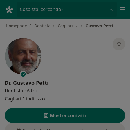
Men
Cosa stai cercando?
Homepage
Dentista
Cagliari
Gustavo Petti
Cambia città
Dr.
Gustavo Petti
sulle specializzazioni
Dentista
·
Altro
Cagliari
1 indirizzo
Mostra contatti