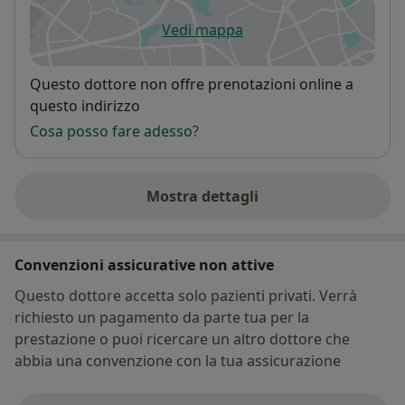
Vedi mappa
si apre in una nuova scheda
Disponibilità
Questo dottore non offre prenotazioni online a
questo indirizzo
Cosa posso fare adesso?
Mostra dettagli
sull'indirizzo
Convenzioni assicurative non attive
Questo dottore accetta solo pazienti privati. Verrà
richiesto un pagamento da parte tua per la
prestazione o puoi ricercare un altro dottore che
abbia una convenzione con la tua assicurazione