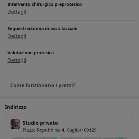
scientifica su Dental Abstract di Chicago e su JADA
Intervento chirurgico preprotesico
riviste ufficiali dell'ADA.
Dettagli
Sequestrectomia di osso facciale
Dettagli
Valutazione protesica
Dettagli
Come funzionano i prezzi?
Indirizzo
Studio privato
Piazza Repubblica 4,
Cagliari
09129