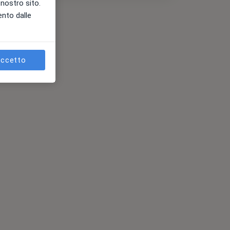
l nostro sito.
ento dalle
ccetto