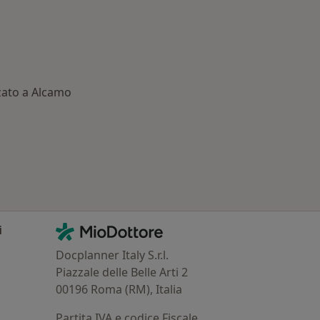
zato a Alcamo
 Principali patologie trattate
Contatti
MioDottore - Homepage
i
Docplanner Italy S.r.l.
Piazzale delle Belle Arti 2
00196 Roma (RM), Italia
Partita IVA e codice Fiscale