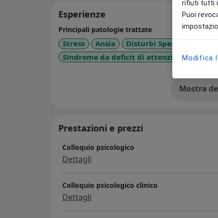
rifiuti tutt
Esperienze
Puoi revoca
impostazion
Principali patologie trattate
Stress
Ansia
Disturbi Specifici di Ap
Sindrome da deficit di attenzione e iperat
Modifica 
Mostra de
su
Prestazioni e prezzi
Colloquio psicologico
Dettagli
Colloquio psicologico clinico
Dettagli