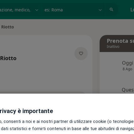
azione, medico, struttura
es: Roma
L
 Riotto
Prenota s
Inattivo
Riotto
Oggi
ecializzazioni
8 Ago
Quest
pr
di attivare le prenotazioni online
privacy è importante
Chied
i
Assicurazioni
Recensioni
 consenti a noi e ai nostri partner di utilizzare cookie (o tecnologie 
dati statistici e fornirti contenuti in base alle tue abitudini di navig