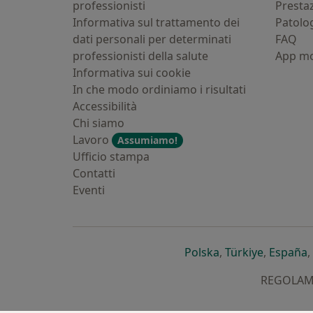
professionisti
Presta
Informativa sul trattamento dei
Patolo
dati personali per determinati
FAQ
professionisti della salute
App mo
Informativa sui cookie
In che modo ordiniamo i risultati
Accessibilità
Chi siamo
Lavoro
Assumiamo!
Ufficio stampa
Contatti
Eventi
si apre in una nu
si apre i
s
Polska
,
Türkiye
,
España
,
REGOLAMEN