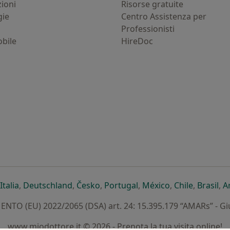
zioni
Risorse gratuite
gie
Centro Assistenza per
Professionisti
bile
HireDoc
ova scheda
n una nuova scheda
i apre in una nuova scheda
si apre in una nuova scheda
si apre in una nuova scheda
si apre in una nuova scheda
si apre in una nuova sc
si apre in una 
si apre i
si 
Italia
,
Deutschland
,
Česko
,
Portugal
,
México
,
Chile
,
Brasil
,
A
TO (EU) 2022/2065 (DSA) art. 24: 15.395.179 “AMARs” - G
www.miodottore.it © 2026 - Prenota la tua visita online!