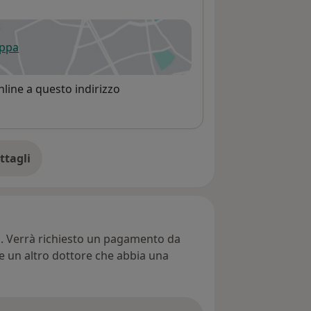
appa
 apre in una nuova scheda
line a questo indirizzo
ttagli
ll'indirizzo
ti. Verrà richiesto un pagamento da
re un altro dottore che abbia una