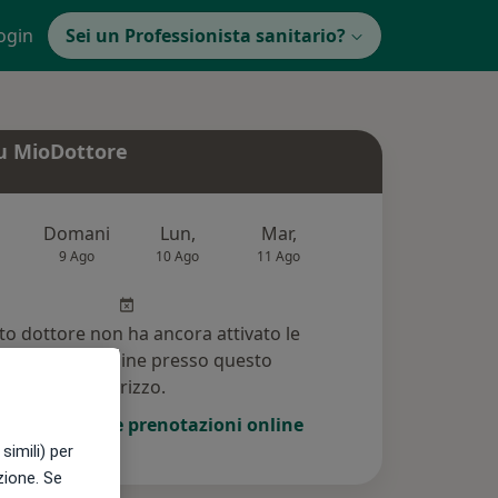
ogin
Sei un Professionista sanitario?
u MioDottore
Domani
Lun,
Mar,
Mer,
Gio,
9 Ago
10 Ago
11 Ago
12 Ago
13 Ag
o dottore non ha ancora attivato le
enotazioni online presso questo
indirizzo.
i di attivare le prenotazioni online
simili) per
azione. Se