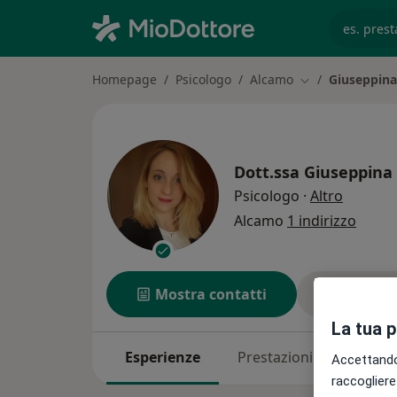
es. prest
Homepage
Psicologo
Alcamo
Giuseppina
Cambia città
Dott.ssa
Giuseppina 
sulle sp
Psicologo
·
Altro
Alcamo
1 indirizzo
Mostra contatti
Chiedi 
La tua 
Esperienze
Prestazioni
Indirizz
Accettando,
raccogliere 