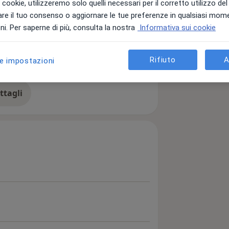
i i cookie, utilizzeremo solo quelli necessari per il corretto utilizzo de
re il tuo consenso o aggiornare le tue preferenze in qualsiasi mom
i. Per saperne di più, consulta la nostra
Informativa sui cookie
prendimento (DSA)
a11y_sr_more_diseases
tività
Obesità
+4
Rifiuto
A
le impostazioni
ttagli
ll'esperienza