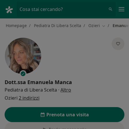
Men
Cosa stai cercando?
Homepage
Pediatra Di Libera Scelta
Ozieri
Emanue
Cambia città
Dott.ssa
Emanuela Manca
sulle specializzazioni
Pediatra di Libera Scelta
·
Altro
Ozieri
2 indirizzi
Prenota una visita