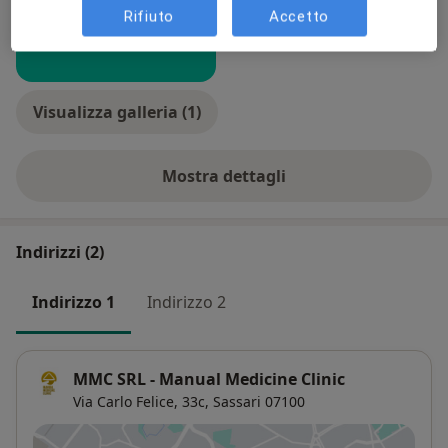
Rifiuto
Accetto
Visualizza galleria (1)
Mostra dettagli
sull'esperienza
Indirizzi (2)
Indirizzo 1
Indirizzo 2
MMC SRL - Manual Medicine Clinic
Via Carlo Felice, 33c,
Sassari
07100