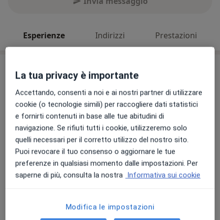
Invia messaggio
Esperienze
Indirizzi
Prestazioni
Esperienze
La tua privacy è importante
Pediatra di Libera Scelta
Accettando, consenti a noi e ai nostri partner di utilizzare
Presso questo indirizzo visito
cookie (o tecnologie simili) per raccogliere dati statistici
Adulti (Solo in alcuni indirizzi)
e fornirti contenuti in base alle tue abitudini di
navigazione. Se rifiuti tutti i cookie, utilizzeremo solo
Bambini
quelli necessari per il corretto utilizzo del nostro sito.
Tipologia di visite
Puoi revocare il tuo consenso o aggiornare le tue
In studio
Visualizza gli indirizzi (2)
preferenze in qualsiasi momento dalle impostazioni. Per
saperne di più, consulta la nostra
Informativa sui cookie
Foto e video
Modifica le impostazioni