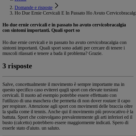
Domande e risposte
Ho Due Ernie Cervicali E In Passato Ho Avuto Cervicobracalgi
Ho due ernie cervicali e in passato ho avuto cervicobracalgia
con sintomi importanti. Quali sport so
Ho due ernie cervicali e in passato ho avuto cervicobracalgia con
sintomi importanti. Quali sport sono adatti per cercare di tenere i
muscoli rilassati e tenere a bada il problema? Grazie.
3 risposte
Salve, concettualmente il movimento è sempre importante ma in
questo specifico caso eviterei qugli sport con elevate torsioni
cervicali. Il nuoto ad esempio potrebbe essere effettuato con
l'utilizzo di una maschera che permetta di non dover routare il capo
per respirare. Attenzione agli sport con movimenti delle braccia oltre
la spalla come il tennis. Anche qui il movimento più provocativo è la
battuta. Sport che coinvolgano prevalentemente gli arti inferiori ed il
busto (calcetto) potrebbero essere maggiormente indicati. Spero di
esserle stato d'aiuto. un saluto.