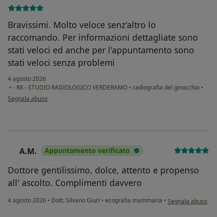
Bravissimi. Molto veloce senz'altro lo
raccomando. Per informazioni dettagliate sono
stati veloci ed anche per l'appuntamento sono
stati veloci senza problemi
4 agosto 2026
•
- RX - STUDIO RADIOLOGICO VERDERAMO
•
radiografia del ginocchio
•
secondo l'opinione dell'utente Jana Niculae
Segnala abuso
A.M.
Appuntamento verificato
A
Dottore gentilissimo, dolce, attento e propenso
all' ascolto. Complimenti davvero
secondo l'opinione
4 agosto 2026
•
Dott. Silvano Giuri
•
ecografia mammaria
•
Segnala abuso