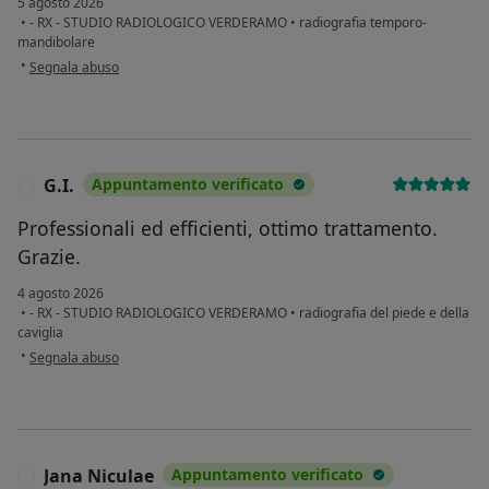
5 agosto 2026
•
- RX - STUDIO RADIOLOGICO VERDERAMO
•
radiografia temporo-
mandibolare
secondo l'opinione dell'utente Gg
•
Segnala abuso
G.I.
Appuntamento verificato
G
Professionali ed efficienti, ottimo trattamento.
Grazie.
4 agosto 2026
•
- RX - STUDIO RADIOLOGICO VERDERAMO
•
radiografia del piede e della
caviglia
secondo l'opinione dell'utente G.I.
•
Segnala abuso
Jana Niculae
Appuntamento verificato
J