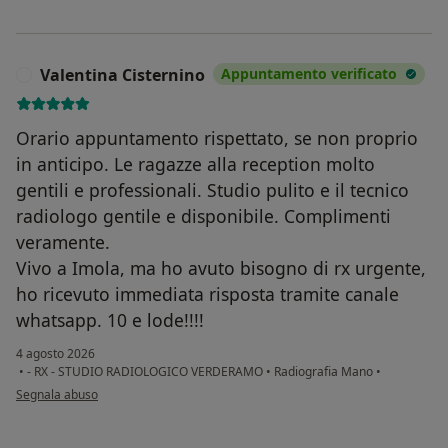
Valentina Cisternino
Appuntamento verificato
V
Orario appuntamento rispettato, se non proprio
in anticipo. Le ragazze alla reception molto
gentili e professionali. Studio pulito e il tecnico
radiologo gentile e disponibile. Complimenti
veramente.
Vivo a Imola, ma ho avuto bisogno di rx urgente,
ho ricevuto immediata risposta tramite canale
whatsapp. 10 e lode!!!!
4 agosto 2026
•
- RX - STUDIO RADIOLOGICO VERDERAMO
•
Radiografia Mano
•
secondo l'opinione dell'utente Valentina Cisternino
Segnala abuso