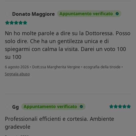
Donato Maggiore
Appuntamento verificato
D
Nn ho molte parole a dire su la Dottoressa. Posso
solo dire. Che ha un gentilezza unica e di
spiegarmi con calma la visita. Darei un voto 100
su 100
6 agosto 2026
•
Dott.ssa Margherita Vergine
•
ecografia della tiroide
•
secondo l'opinione dell'utente Donato Maggiore
Segnala abuso
Gg
Appuntamento verificato
G
Professionali efficienti e cortesia. Ambiente
gradevole