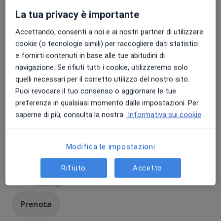
Risonanza Magnetica Encefalo
Popolare
La tua privacy è importante
Risonanza Magnetica Encefalo
120 € - 180 €
Dettagli
Accettando, consenti a noi e ai nostri partner di utilizzare
cookie (o tecnologie simili) per raccogliere dati statistici
Prenota
e fornirti contenuti in base alle tue abitudini di
navigazione. Se rifiuti tutti i cookie, utilizzeremo solo
quelli necessari per il corretto utilizzo del nostro sito.
Radiografia Torace
Popolare
Puoi revocare il tuo consenso o aggiornare le tue
Radiografia Torace
35 € - 70 €
Dettagli
preferenze in qualsiasi momento dalle impostazioni. Per
saperne di più, consulta la nostra
Informativa sui cookie
Prenota
Modifica le impostazioni
RX RACHIDE LOMBO-SACRALE
Popolare
DINAMICHE
Rifiuto
Accetto
RX RACHIDE LOMBO-SACRALE DINAMICHE
35 €
Dettagli
Prenota