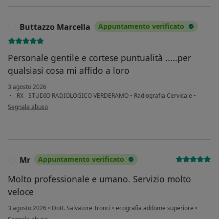
Buttazzo Marcella
Appuntamento verificato
B
Personale gentile e cortese puntualità .....per
qualsiasi cosa mi affido a loro
3 agosto 2026
•
- RX - STUDIO RADIOLOGICO VERDERAMO
•
Radiografia Cervicale
•
secondo l'opinione dell'utente Buttazzo Marcella
Segnala abuso
Mr
Appuntamento verificato
M
Molto professionale e umano. Servizio molto
veloce
3 agosto 2026
•
Dott. Salvatore Tronci
•
ecografia addome superiore
•
secondo l'opinione dell'utente Mr