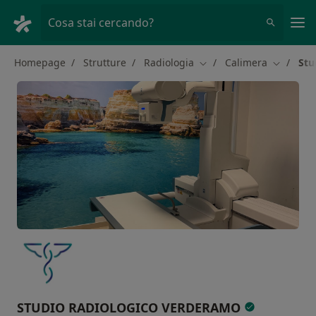
Men
Cosa stai cercando?
Homepage
Strutture
Radiologia
Calimera
Stu
Cambia città
Cambia ci
STUDIO RADIOLOGICO VERDERAMO