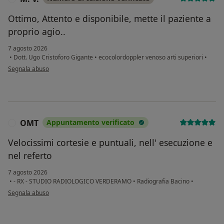
Ottimo, Attento e disponibile, mette il paziente a
proprio agio..
7 agosto 2026
•
Dott. Ugo Cristoforo Gigante
•
ecocolordoppler venoso arti superiori
•
secondo l'opinione dell'utente M. V.
Segnala abuso
OMT
Appuntamento verificato
O
Velocissimi cortesie e puntuali, nell' esecuzione e
nel referto
7 agosto 2026
•
- RX - STUDIO RADIOLOGICO VERDERAMO
•
Radiografia Bacino
•
secondo l'opinione dell'utente OMT
Segnala abuso