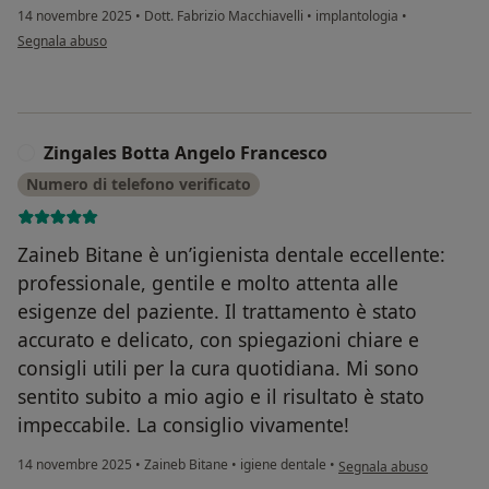
14 novembre 2025
•
Dott. Fabrizio Macchiavelli
•
implantologia
•
secondo l'opinione dell'utente Zingales Botta Angelo Francesco
Segnala abuso
Zingales Botta Angelo Francesco
Z
Numero di telefono verificato
Zaineb Bitane è un’igienista dentale eccellente:
professionale, gentile e molto attenta alle
esigenze del paziente. Il trattamento è stato
accurato e delicato, con spiegazioni chiare e
consigli utili per la cura quotidiana. Mi sono
sentito subito a mio agio e il risultato è stato
impeccabile. La consiglio vivamente!
secondo l'opinione dell'
14 novembre 2025
•
Zaineb Bitane
•
igiene dentale
•
Segnala abuso