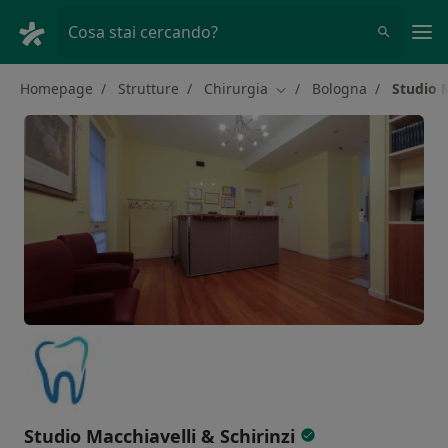
Men
Cosa stai cercando?
Homepage
Strutture
Chirurgia
Bologna
Studio M
Cambia città
Studio Macchiavelli & Schirinzi