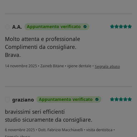
A.A.
Appuntamento verificato
A
Molto attenta e professionale
Complimenti da consigliare.
Brava.
secondo l'opinione dell'u
14 novembre 2025
•
Zaineb Bitane
•
igiene dentale
•
Segnala abuso
graziano
Appuntamento verificato
G
bravissimi seri efficienti
studio sicuramente da consigliare.
6 novembre 2025
•
Dott. Fabrizio Macchiavelli
•
visita dentistica
•
secondo l'opinione dell'utente graziano
Segnala abuso