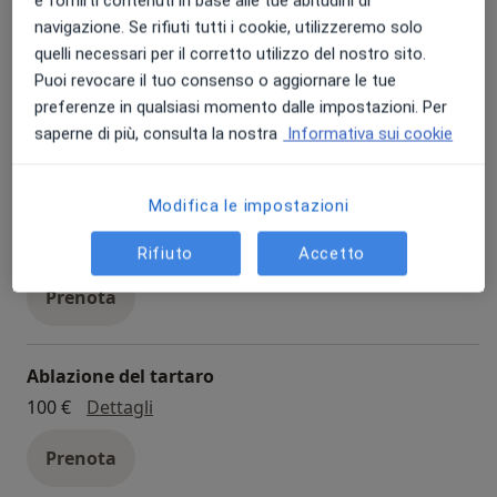
e fornirti contenuti in base alle tue abitudini di
navigazione. Se rifiuti tutti i cookie, utilizzeremo solo
Pulizia dentale
quelli necessari per il corretto utilizzo del nostro sito.
Puoi revocare il tuo consenso o aggiornare le tue
pulizia dentale
100 €
Dettagli
preferenze in qualsiasi momento dalle impostazioni. Per
saperne di più, consulta la nostra
Informativa sui cookie
Prenota
Modifica le impostazioni
Igiene dentale
igiene dentale
100 €
Dettagli
Rifiuto
Accetto
Prenota
Ablazione del tartaro
ablazione del tartaro
100 €
Dettagli
Prenota