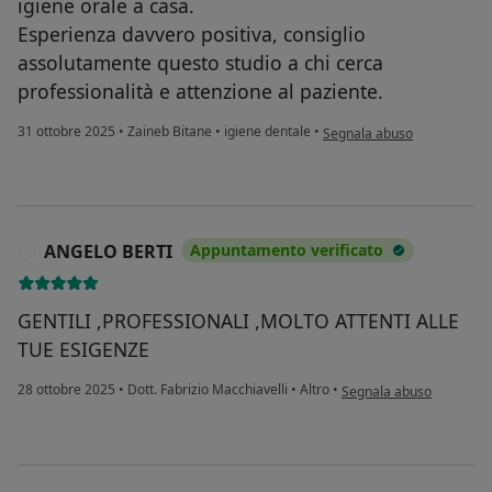
igiene orale a casa.
Esperienza davvero positiva, consiglio
assolutamente questo studio a chi cerca
professionalità e attenzione al paziente.
secondo l'opinione dell'ute
31 ottobre 2025
•
Zaineb Bitane
•
igiene dentale
•
Segnala abuso
ANGELO BERTI
Appuntamento verificato
A
GENTILI ,PROFESSIONALI ,MOLTO ATTENTI ALLE
TUE ESIGENZE
secondo l'opinione dell
28 ottobre 2025
•
Dott. Fabrizio Macchiavelli
•
Altro
•
Segnala abuso