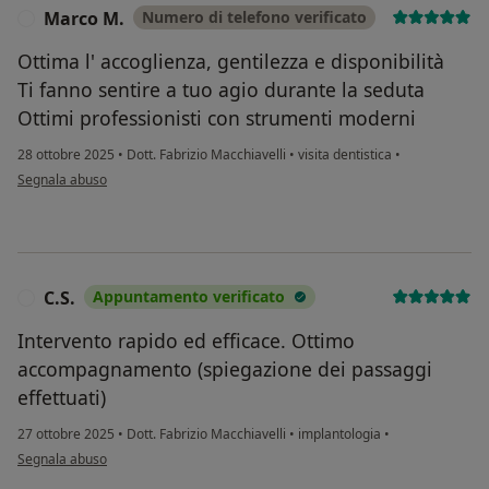
Marco M.
Numero di telefono verificato
M
Ottima l' accoglienza, gentilezza e disponibilità
Ti fanno sentire a tuo agio durante la seduta
Ottimi professionisti con strumenti moderni
28 ottobre 2025
•
Dott. Fabrizio Macchiavelli
•
visita dentistica
•
secondo l'opinione dell'utente Marco M.
Segnala abuso
C.S.
Appuntamento verificato
C
Intervento rapido ed efficace. Ottimo
accompagnamento (spiegazione dei passaggi
effettuati)
27 ottobre 2025
•
Dott. Fabrizio Macchiavelli
•
implantologia
•
secondo l'opinione dell'utente C.S.
Segnala abuso