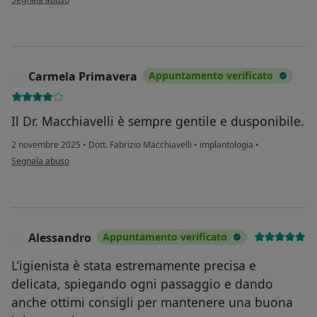
Carmela Primavera
Appuntamento verificato
C
Il Dr. Macchiavelli è sempre gentile e dusponibile.
2 novembre 2025
•
Dott. Fabrizio Macchiavelli
•
implantologia
•
secondo l'opinione dell'utente Carmela Primavera
Segnala abuso
Alessandro
Appuntamento verificato
A
L’igienista è stata estremamente precisa e
delicata, spiegando ogni passaggio e dando
anche ottimi consigli per mantenere una buona