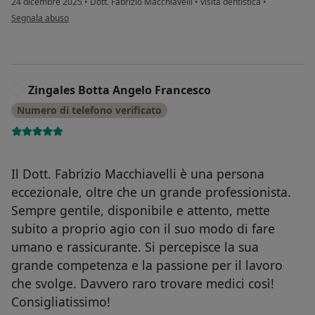
24 dicembre 2025
•
Dott. Fabrizio Macchiavelli
•
visita dentistica
•
secondo l'opinione dell'utente T.I.
Segnala abuso
Zingales Botta Angelo Francesco
Z
Numero di telefono verificato
Il Dott. Fabrizio Macchiavelli è una persona
eccezionale, oltre che un grande professionista.
Sempre gentile, disponibile e attento, mette
subito a proprio agio con il suo modo di fare
umano e rassicurante. Si percepisce la sua
grande competenza e la passione per il lavoro
che svolge. Davvero raro trovare medici così!
Consigliatissimo!