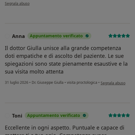
secondo l'opinione dell'utente F.S.
Segnala abuso
Anna
Appuntamento verificato
A
Il dottor Giulla unisce alla grande competenza
doti empatiche e di ascolto del paziente. Le sue
spiegazioni sono state pienamente esaustive e la
sua visita molto attenta
secondo l'opinione d
31 luglio 2026
•
Dr. Giuseppe Giulla
•
visita proctologica
•
Segnala abuso
Toni
Appuntamento verificato
T
Eccellente in ogni aspetto. Puntuale e capace di