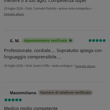
mettere ti a tuo agio. Competenza super
29 luglio 2026
•
Dott. Carmelo Pistritto
•
prima visita ortopedica
•
secondo l'opinione dell'utente Toni
Segnala abuso
G. M.
Appuntamento verificato
G
Professionale, cordiale.... Sopratutto spiega con
linguaggio comprensibile....
secondo l'opinione dell'ut
29 luglio 2026
•
Dott. Santo Coffa
•
visita urologica
•
Segnala abuso
Massimiliano
Numero di telefono verificato
M
Medico molto competente