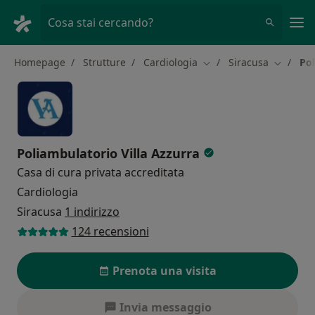
Men
Cosa stai cercando?
Homepage
Strutture
Cardiologia
Siracusa
Pol
Cambia città
Cambia c
Poliambulatorio Villa Azzurra
Casa di cura privata accreditata
Cardiologia
Siracusa
1 indirizzo
124 recensioni
Prenota una visita
Invia messaggio