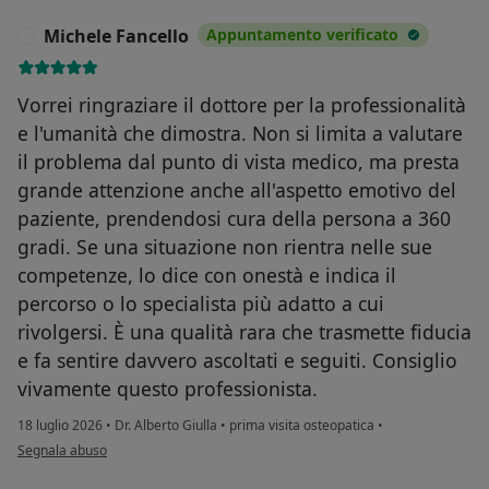
Michele Fancello
Appuntamento verificato
M
Vorrei ringraziare il dottore per la professionalità
e l'umanità che dimostra. Non si limita a valutare
il problema dal punto di vista medico, ma presta
grande attenzione anche all'aspetto emotivo del
paziente, prendendosi cura della persona a 360
gradi. Se una situazione non rientra nelle sue
competenze, lo dice con onestà e indica il
percorso o lo specialista più adatto a cui
rivolgersi. È una qualità rara che trasmette fiducia
e fa sentire davvero ascoltati e seguiti. Consiglio
vivamente questo professionista.
18 luglio 2026
•
Dr. Alberto Giulla
•
prima visita osteopatica
•
secondo l'opinione dell'utente Michele Fancello
Segnala abuso