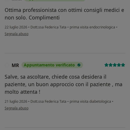
Ottima professionista con ottimi consigli medici e
non solo. Complimenti
22 luglio 2026
•
Dott.ssa Federica Tata
•
prima visita endocrinologica
•
secondo l'opinione dell'utente M.M
Segnala abuso
MR
Appuntamento verificato
M
Salve, sa ascoltare, chiede cosa desidera il
paziente, un buon approccio con il paziente , ma
molto attenta !
21 luglio 2026
•
Dott.ssa Federica Tata
•
prima visita diabetologica
•
secondo l'opinione dell'utente MR
Segnala abuso