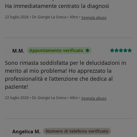
Ha immediatamente centrato la diagnosi
secondo l'opinione dell'utente M
22 luglio 2026
•
Dr. Giorgio La Greca
•
Altro
•
Segnala abuso
M.M.
Appuntamento verificato
M
Sono rimasta soddisfatta per le delucidazioni in
merito al mio problema! Ho apprezzato la
professionalità e l’attenzione che dedica al
paziente!
secondo l'opinione dell'utente M
22 luglio 2026
•
Dr. Giorgio La Greca
•
Altro
•
Segnala abuso
Angelica M.
Numero di telefono verificato
A