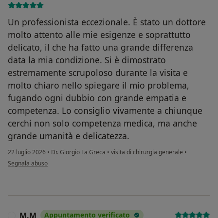
Un professionista eccezionale. È stato un dottore
molto attento alle mie esigenze e soprattutto
delicato, il che ha fatto una grande differenza
data la mia condizione. Si è dimostrato
estremamente scrupoloso durante la visita e
molto chiaro nello spiegare il mio problema,
fugando ogni dubbio con grande empatia e
competenza. Lo consiglio vivamente a chiunque
cerchi non solo competenza medica, ma anche
grande umanità e delicatezza.
22 luglio 2026
•
Dr. Giorgio La Greca
•
visita di chirurgia generale
•
secondo l'opinione dell'utente Angelica M.
Segnala abuso
M.M
Appuntamento verificato
M