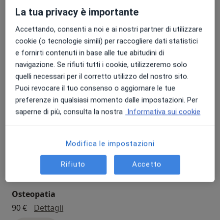
La tua privacy è importante
Prenota
Accettando, consenti a noi e ai nostri partner di utilizzare
cookie (o tecnologie simili) per raccogliere dati statistici
Cistoscopia
e fornirti contenuti in base alle tue abitudini di
cistoscopia
300 €
Dettagli
navigazione. Se rifiuti tutti i cookie, utilizzeremo solo
quelli necessari per il corretto utilizzo del nostro sito.
Prenota
Puoi revocare il tuo consenso o aggiornare le tue
preferenze in qualsiasi momento dalle impostazioni. Per
saperne di più, consulta la nostra
Informativa sui cookie
Visita otorinolaringoiatrica
visita otorinolaringoiatrica
120 €
Dettagli
Modifica le impostazioni
Prenota
Rifiuto
Accetto
Osteopatia
osteopatia
90 €
Dettagli