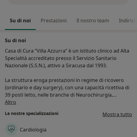
Su di noi
Prestazioni
Il nostro team
Indirizz
Su di noi
Casa di Cura “Villa Azzurra” è un istituto clinico ad Alta
Specialità accreditato presso il Servizio Sanitario
Nazionale (S.S.N.), attivo a Siracusa dal 1993.
La struttura eroga prestazioni in regime di ricovero
(ordinario e day surgery), con una capacità ricettiva di
39 posti letto, nelle branche di Neurochirurgia,
Chi siamo
Cardiologia, Urologia, Terapia Intensiva e Anestesia,
Altro
Chirurgia Generale.
Le nostre specializzazioni
Mostra tutto
Sono inoltre fruibili servizi di natura ambulatoriale
quali visite specialistiche, diagnostica strumentale, per
Cardiologia
immagini e laboratorio analisi.