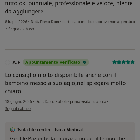
tutto ok, puntuale, professionale e veloce, niente
da aggiungere
8 luglio 2026
•
Dott. Flavio Doni
•
certificato medico sportivo non agonistico
secondo l'opinione dell'utente ac
•
Segnala abuso
A.F
Appuntamento verificato
A
Lo consiglio molto disponibile anche con il
bambino messo a suo agio,nel spiegare molto
chiaro.
18 giugno 2026
•
Dott. Dario Buffoli
•
prima visita fisiatrica
•
secondo l'opinione dell'utente A.F
Segnala abuso
Isola life center - Isola Medical
Gentile Paziente, la ringraziamo per il tempo che