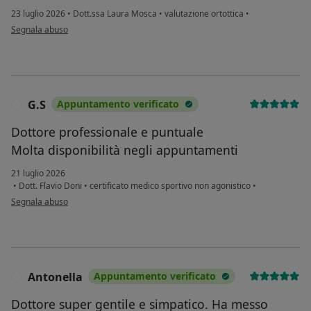
23 luglio 2026
•
Dott.ssa Laura Mosca
•
valutazione ortottica
•
secondo l'opinione dell'utente Al masrar
Segnala abuso
G.S
Appuntamento verificato
G
Dottore professionale e puntuale
Molta disponibilità negli appuntamenti
21 luglio 2026
•
Dott. Flavio Doni
•
certificato medico sportivo non agonistico
•
secondo l'opinione dell'utente G.S
Segnala abuso
Antonella
Appuntamento verificato
A
Dottore super gentile e simpatico. Ha messo