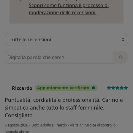
Scopri come funziona il processo di
Per saperne di p
moderazione delle recensioni.
Cerca nelle recensioni
Riccardo
Appuntamento verificato
R
Puntualità, cordialità e professionalità. Carino e
simpatico anche tutto lo staff femminile.
Consigliato
6 agosto 2026
•
Dott. Adolfo Di Nardo
•
visita chirurgica di controllo
•
secondo l'opinione dell'utente Riccardo
Segnala abuso