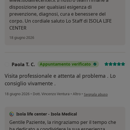
www.isolalifecenter.it Il nostro team rimane a
disposizione per qualsiasi esigenza di
prevenzione, diagnosi, cura e benessere del
corpo. Un cordiale saluto Lo Staff di ISOLA LIFE
CENTER
18 giugno 2026
Paola T. C.
Appuntamento verificato
P
Visita professionale e attenta al problema . Lo
consiglio vivamente .
secondo l'opinione dell'utent
18 giugno 2026
•
Dott. Vincenzo Ventura
•
Altro
•
Segnala abuso
Isola life center - Isola Medical
Gentile Paziente, la ringraziamo per il tempo che
ha dedicato a condividere la sua esperienza