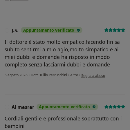
J.S.
Appuntamento verificato
J
Il dottore è stato molto empatico,facendo fin sa
subito sentirmi a mio agio,molto simpatico e ai
miei dubbi e domande ha risposto in modo
completo senza lasciarmi dubbi e domande
secondo l'opinione dell'utente J
5 agosto 2026
•
Dott. Tullio Perrucchini
•
Altro
•
Segnala abuso
Al masrar
Appuntamento verificato
A
Cordiali gentile e professionale soprattutto con i
bambini