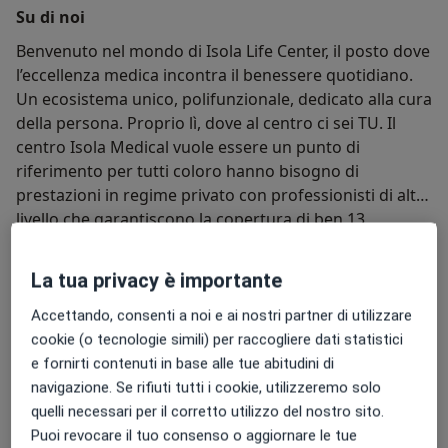
Il mio obiettivo è accompagnarti verso il
Su di noi
raggiungimento dei tuoi traguardi di salute
Benvenuto nel mondo di Isola Life Center, il posto dove
attraverso un percorso di educazione alimentare
l’eccellenza medica incontra il benessere quotidiano.
e benessere a 360°.
Un ecosistema unico, polifunzionale, dedicato alla cura
della persona. Proprio lì, dove al centro ci sei TU. Il
centro Isola Medical vuole essere un punto di
riferimento per tutti coloro hanno bisogno di
prestazioni in regime privato con professionisti di alto
livello che garantiscono la copertura di ben 13
Chi siamo
Altro
specializzazioni. Il massimo della professionalità nel
cuore dell’Isola Bergamasca.
La tua privacy è importante
Accettando, consenti a noi e ai nostri partner di utilizzare
cookie (o tecnologie simili) per raccogliere dati statistici
Le nostre specializzazioni
Mostra tutto
e fornirti contenuti in base alle tue abitudini di
navigazione. Se rifiuti tutti i cookie, utilizzeremo solo
Fisioterapia
Odontoiatria
Cardiol
quelli necessari per il corretto utilizzo del nostro sito.
Puoi revocare il tuo consenso o aggiornare le tue