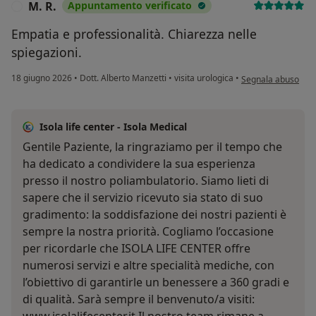
M. R.
Appuntamento verificato
M
Empatia e professionalità. Chiarezza nelle
spiegazioni.
secondo l'opinione 
18 giugno 2026
•
Dott. Alberto Manzetti
•
visita urologica
•
Segnala abuso
Isola life center - Isola Medical
Gentile Paziente, la ringraziamo per il tempo che
ha dedicato a condividere la sua esperienza
presso il nostro poliambulatorio. Siamo lieti di
sapere che il servizio ricevuto sia stato di suo
gradimento: la soddisfazione dei nostri pazienti è
sempre la nostra priorità. Cogliamo l’occasione
per ricordarle che ISOLA LIFE CENTER offre
numerosi servizi e altre specialità mediche, con
l’obiettivo di garantirle un benessere a 360 gradi e
di qualità. Sarà sempre il benvenuto/a visiti: