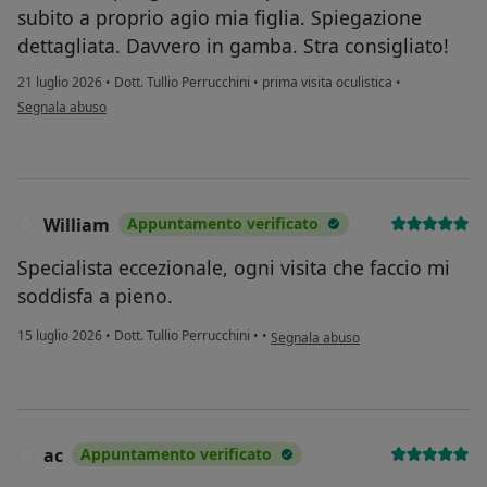
subito a proprio agio mia figlia. Spiegazione
dettagliata. Davvero in gamba. Stra consigliato!
21 luglio 2026
•
Dott. Tullio Perrucchini
•
prima visita oculistica
•
secondo l'opinione dell'utente Antonella
Segnala abuso
William
Appuntamento verificato
W
Specialista eccezionale, ogni visita che faccio mi
soddisfa a pieno.
secondo l'opinione dell'utente Willi
15 luglio 2026
•
Dott. Tullio Perrucchini
•
•
Segnala abuso
ac
Appuntamento verificato
A