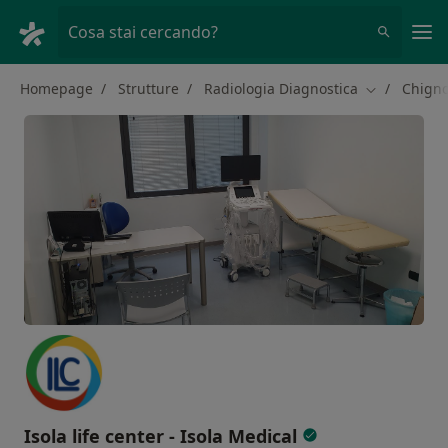
Men
Cosa stai cercando?
Homepage
Strutture
Radiologia Diagnostica
Chigno
Cambia città
Isola life center - Isola Medical