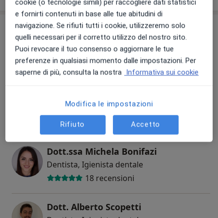
cookie (o tecnologie simili) per raccogliere dati statistici
e fornirti contenuti in base alle tue abitudini di
navigazione. Se rifiuti tutti i cookie, utilizzeremo solo
Il nostro team
Controlla la mia assicurazione
quelli necessari per il corretto utilizzo del nostro sito.
Puoi revocare il tuo consenso o aggiornare le tue
Dentista
preferenze in qualsiasi momento dalle impostazioni. Per
saperne di più, consulta la nostra
Informativa sui cookie
Dott. Stefano Rossi
Modifica le impostazioni
Dentista, Chirurgo, Igienista dentale
176 recensioni
Rifiuto
Accetto
Dott.ssa Michela Bonifazi
Dentista, Igienista dentale
18 recensioni
Dott. Alberto Scopetti