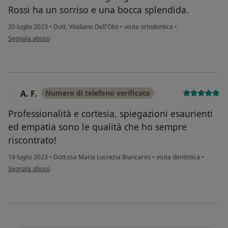
Rossi ha un sorriso e una bocca splendida.
20 luglio 2023
•
Dott. Vitaliano Dell'Olio
•
visita ortodontica
•
secondo l'opinione dell'utente M. D. P
Segnala abuso
A. F.
Numero di telefono verificato
A
Professionalità e cortesia, spiegazioni esaurienti
ed empatia sono le qualità che ho sempre
riscontrato!
19 luglio 2023
•
Dott.ssa Maria Lucrezia Biancarini
•
visita dentistica
•
secondo l'opinione dell'utente A. F.
Segnala abuso