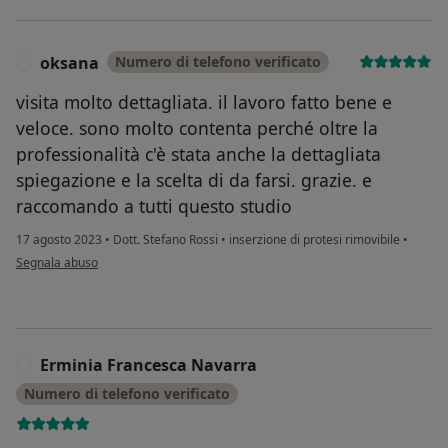
oksana
Numero di telefono verificato
O
visita molto dettagliata. il lavoro fatto bene e
veloce. sono molto contenta perché oltre la
professionalità c'è stata anche la dettagliata
spiegazione e la scelta di da farsi. grazie. e
raccomando a tutti questo studio
17 agosto 2023
•
Dott. Stefano Rossi
•
inserzione di protesi rimovibile
•
secondo l'opinione dell'utente oksana
Segnala abuso
Erminia Francesca Navarra
E
Numero di telefono verificato