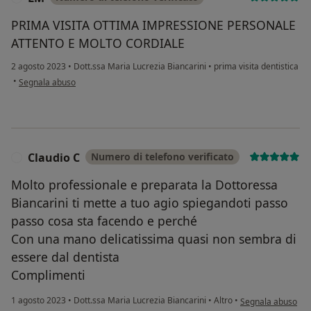
PRIMA VISITA OTTIMA IMPRESSIONE PERSONALE
ATTENTO E MOLTO CORDIALE
2 agosto 2023
•
Dott.ssa Maria Lucrezia Biancarini
•
prima visita dentistica
secondo l'opinione dell'utente LM
•
Segnala abuso
Claudio C
Numero di telefono verificato
C
Molto professionale e preparata la Dottoressa
Biancarini ti mette a tuo agio spiegandoti passo
passo cosa sta facendo e perché
Con una mano delicatissima quasi non sembra di
essere dal dentista
Complimenti
secondo l'opinione
1 agosto 2023
•
Dott.ssa Maria Lucrezia Biancarini
•
Altro
•
Segnala abuso