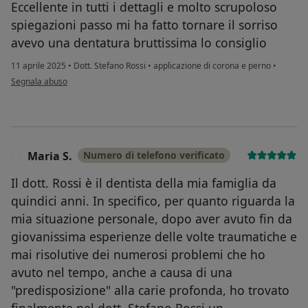
Eccellente in tutti i dettagli e molto scrupoloso
spiegazioni passo mi ha fatto tornare il sorriso
avevo una dentatura bruttissima lo consiglio
11 aprile 2025
•
Dott. Stefano Rossi
•
applicazione di corona e perno
•
secondo l'opinione dell'utente NANDO
Segnala abuso
Maria S.
Numero di telefono verificato
M
Il dott. Rossi è il dentista della mia famiglia da
quindici anni. In specifico, per quanto riguarda la
mia situazione personale, dopo aver avuto fin da
giovanissima esperienze delle volte traumatiche e
mai risolutive dei numerosi problemi che ho
avuto nel tempo, anche a causa di una
"predisposizione" alla carie profonda, ho trovato
finalmente nel dott. Stefano Rossi un