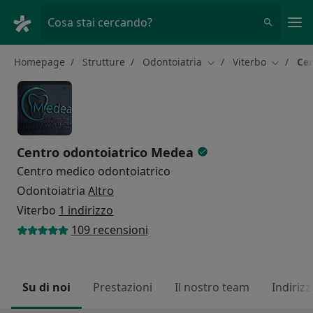
Men
Cosa stai cercando?
Homepage
Strutture
Odontoiatria
Viterbo
Cen
Cambia città
Cambia c
Centro odontoiatrico Medea
Centro medico odontoiatrico
Odontoiatria
Altro
Viterbo
1 indirizzo
109 recensioni
Su di noi
Prestazioni
Il nostro team
Indirizz