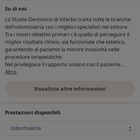
Su di noi
Lo Studio Dentistico di Viterbo tratta tutte le branche
dell'odontoiatria con i migliori specialisti nel settore.
Tra i nostri obiettivi primari c'è quello di perseguire il
miglior risultato clinico, sia funzionale che estetico,
garantendo al paziente la minore invasività nelle
procedure terapeutiche.
Nel privilegiare il rapporto umano con il paziente
Chi siamo
evitiamo le lunghe attese in sala d'aspetto e riduciamo
Altro
al minimo il numero degli appuntamenti necessari,
rispettando rigorosamente l'igiene di strumenti e
Visualizza altre informazioni
ambienti.
Lo Studio garantisce assistenza per urgenze anche nei
periodi di festività e di ferie.
Prestazioni disponibili
Odontoiatria