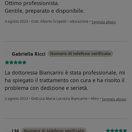
Ottimo professionista.
Gentile, preparato e disponibile.
secondo l'opinione dell'
4 agosto 2023
•
Dott. Alberto Scopetti
•
otturazione
•
Segnala abuso
Gabriella Ricci
Numero di telefono verificato
G
La dottoressa Biancarini è stata professionale, mi
ha spiegato il trattamento con cura e ha risolto il
problema con dedizione e serietà.
secondo l'opinione 
2 agosto 2023
•
Dott.ssa Maria Lucrezia Biancarini
•
Altro
•
Segnala abuso
LM
Numero di telefono verificato
L