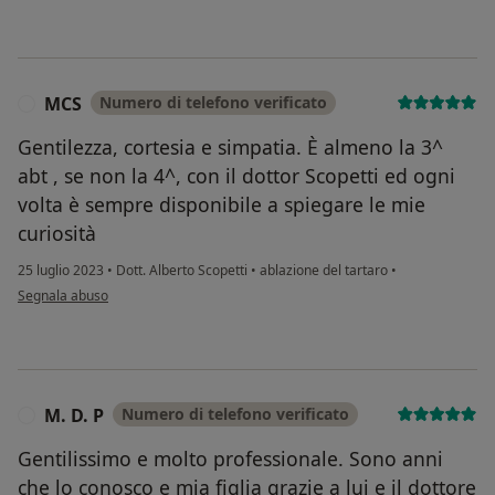
MCS
Numero di telefono verificato
M
Gentilezza, cortesia e simpatia. È almeno la 3^
abt , se non la 4^, con il dottor Scopetti ed ogni
volta è sempre disponibile a spiegare le mie
curiosità
25 luglio 2023
•
Dott. Alberto Scopetti
•
ablazione del tartaro
•
secondo l'opinione dell'utente MCS
Segnala abuso
M. D. P
Numero di telefono verificato
M
Gentilissimo e molto professionale. Sono anni
che lo conosco e mia figlia grazie a lui e il dottore