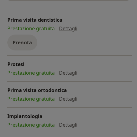
e provengono dalle principali aziende italiane, europee
e statunitensi.
Prima visita dentistica
prima visita dentistica
Prestazione gratuita
Dettagli
Bludental conta oggi su uno staff di più di 1000
collaboratori in tutta Italia, al servizio di oltre 400.000
Prenota
pazienti.
Protesi
protesi
Prestazione gratuita
Dettagli
Prima visita ortodontica
prima visita ortodontica
Prestazione gratuita
Dettagli
Implantologia
implantologia
Prestazione gratuita
Dettagli