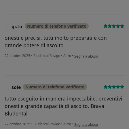
gi.tu
Numero di telefono verificato
G
onesti e precisi, tutti molto preparati e con
grande potere di ascolto
secondo l'opinione dell'utente gi.t
22 ottobre 2025
•
Bludental Rovigo
•
Altro
•
Segnala abuso
sole
Numero di telefono verificato
S
tutto eseguito in maniera impeccabile, preventivi
onesti e grande capacità di ascolto. Brava
Bludental
secondo l'opinione dell'utente sole
22 ottobre 2025
•
Bludental Rovigo
•
Altro
•
Segnala abuso