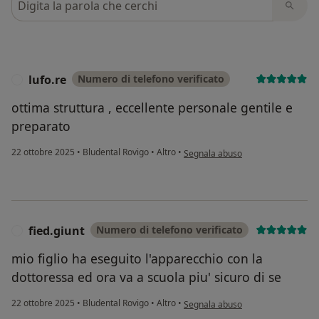
lufo.re
Numero di telefono verificato
L
ottima struttura , eccellente personale gentile e
preparato
secondo l'opinione dell'utente lufo
22 ottobre 2025
•
Bludental Rovigo
•
Altro
•
Segnala abuso
fied.giunt
Numero di telefono verificato
F
mio figlio ha eseguito l'apparecchio con la
dottoressa ed ora va a scuola piu' sicuro di se
secondo l'opinione dell'utente fied
22 ottobre 2025
•
Bludental Rovigo
•
Altro
•
Segnala abuso