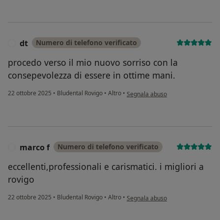
dt
Numero di telefono verificato
D
procedo verso il mio nuovo sorriso con la
consepevolezza di essere in ottime mani.
secondo l'opinione dell'utente dt
22 ottobre 2025
•
Bludental Rovigo
•
Altro
•
Segnala abuso
marco f
Numero di telefono verificato
M
eccellenti,professionali e carismatici. i migliori a
rovigo
secondo l'opinione dell'utente mar
22 ottobre 2025
•
Bludental Rovigo
•
Altro
•
Segnala abuso