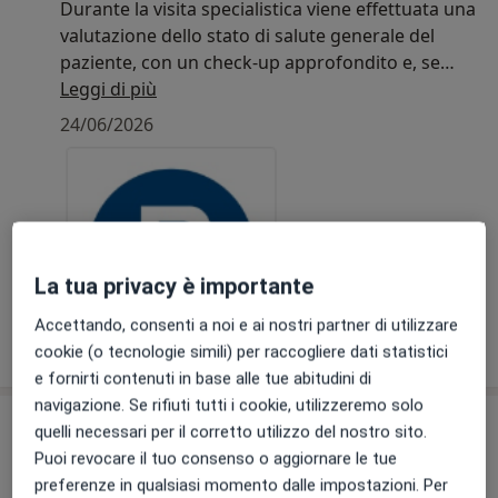
Durante la visita specialistica viene effettuata una
valutazione dello stato di salute generale del
paziente, con un check-up approfondito e, se
indicata dal dottore, un’ortopanoramica.
Leggi di più
24/06/2026
Nella stessa visita, salvo diversa indicazione
clinica dell’odontoiatra, viene eseguita anche la
pulizia dei denti professionale, detta anche igiene
dentale o detartrasi. Il trattamento aiuta a
mantenere sana la dentatura naturale,
rimuovendo tartaro e placca dentale e
La tua privacy è importante
contribuendo alla prevenzione di patologie
Accettando, consenti a noi e ai nostri partner di utilizzare
importanti come carie e parodontite.
cookie (o tecnologie simili) per raccogliere dati statistici
e fornirti contenuti in base alle tue abitudini di
Per prenotare la tua igiene dentale, è possibile
navigazione. Se rifiuti tutti i cookie, utilizzeremo solo
selezionare la prestazione “prima visita generale”.
Su di noi
quelli necessari per il corretto utilizzo del nostro sito.
Puoi revocare il tuo consenso o aggiornare le tue
Bludental Rovigo è un centro odontoiatrico di alta
preferenze in qualsiasi momento dalle impostazioni. Per
qualità, parte del network Bludental Clinique, presente