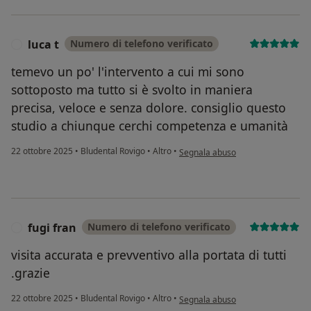
luca t
Numero di telefono verificato
L
temevo un po' l'intervento a cui mi sono
sottoposto ma tutto si è svolto in maniera
precisa, veloce e senza dolore. consiglio questo
studio a chiunque cerchi competenza e umanità
secondo l'opinione dell'utente luca
22 ottobre 2025
•
Bludental Rovigo
•
Altro
•
Segnala abuso
fugi fran
Numero di telefono verificato
F
visita accurata e prevventivo alla portata di tutti
.grazie
secondo l'opinione dell'utente fugi
22 ottobre 2025
•
Bludental Rovigo
•
Altro
•
Segnala abuso