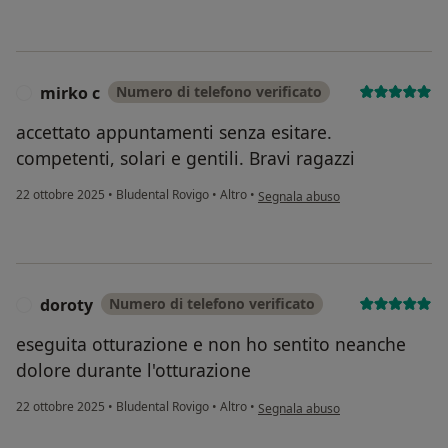
mirko c
Numero di telefono verificato
M
accettato appuntamenti senza esitare.
competenti, solari e gentili. Bravi ragazzi
secondo l'opinione dell'utente mir
22 ottobre 2025
•
Bludental Rovigo
•
Altro
•
Segnala abuso
doroty
Numero di telefono verificato
D
eseguita otturazione e non ho sentito neanche
dolore durante l'otturazione
secondo l'opinione dell'utente dor
22 ottobre 2025
•
Bludental Rovigo
•
Altro
•
Segnala abuso