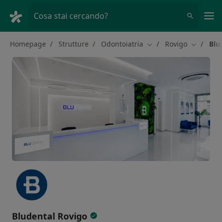
Men
Cosa stai cercando?
Homepage
Strutture
Odontoiatria
Rovigo
Blu
Cambia città
Cambia ci
Bludental Rovigo