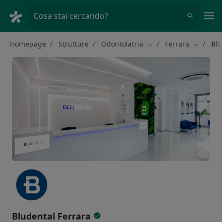
Men
Cosa stai cercando?
Homepage
Strutture
Odontoiatria
Ferrara
Blu
Cambia città
Cambia c
Bludental Ferrara