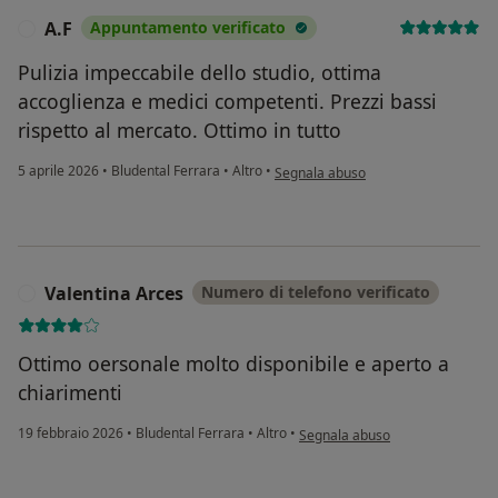
A.F
Appuntamento verificato
A
Pulizia impeccabile dello studio, ottima
accoglienza e medici competenti. Prezzi bassi
rispetto al mercato. Ottimo in tutto
secondo l'opinione dell'utente A.F
5 aprile 2026
•
Bludental Ferrara
•
Altro
•
Segnala abuso
Valentina Arces
Numero di telefono verificato
V
Ottimo oersonale molto disponibile e aperto a
chiarimenti
secondo l'opinione dell'utente V
19 febbraio 2026
•
Bludental Ferrara
•
Altro
•
Segnala abuso