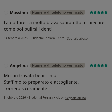
Massimo
Numero di telefono verificato
M
La dottoressa molto brava sopratutto a spiegare
come poi pulirsi i denti
secondo l'opinione dell'utente 
14 febbraio 2026
•
Bludental Ferrara
•
Altro
•
Segnala abuso
Angelina
Numero di telefono verificato
A
Mi son trovata benissimo.
Staff molto preparato e accogliente.
Tornerò sicuramente.
secondo l'opinione dell'utente An
3 febbraio 2026
•
Bludental Ferrara
•
Altro
•
Segnala abuso