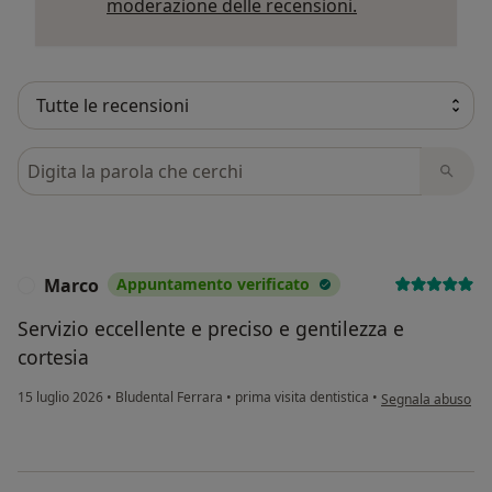
Per saperne di p
moderazione delle recensioni.
Cerca nelle recensioni
Marco
Appuntamento verificato
M
Servizio eccellente e preciso e gentilezza e
cortesia
secondo l'opinione
15 luglio 2026
•
Bludental Ferrara
•
prima visita dentistica
•
Segnala abuso