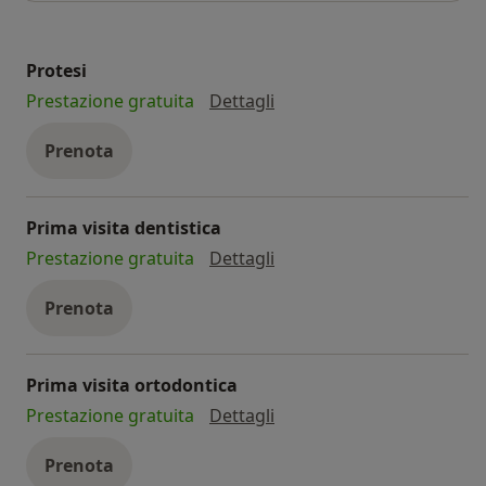
Bludental conta oggi su uno staff di più di 1000
collaboratori in tutta Italia, al servizio di oltre 400.000
Protesi
pazienti.
protesi
Prestazione gratuita
Dettagli
Prenota
Prima visita dentistica
prima visita dentistica
Prestazione gratuita
Dettagli
Prenota
Prima visita ortodontica
prima visita ortodontica
Prestazione gratuita
Dettagli
Prenota