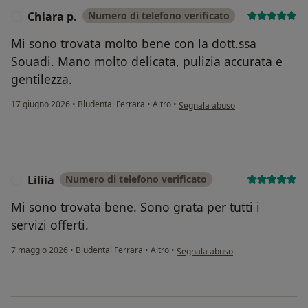
Chiara p.
Numero di telefono verificato
C
Mi sono trovata molto bene con la dott.ssa
Souadi. Mano molto delicata, pulizia accurata e
gentilezza.
secondo l'opinione dell'utente Chi
17 giugno 2026
•
Bludental Ferrara
•
Altro
•
Segnala abuso
Liliia
Numero di telefono verificato
L
Mi sono trovata bene. Sono grata per tutti i
servizi offerti.
secondo l'opinione dell'utente Lilii
7 maggio 2026
•
Bludental Ferrara
•
Altro
•
Segnala abuso