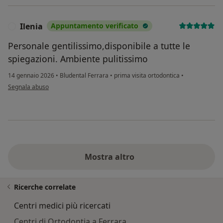
Ilenia
Appuntamento verificato
I
Personale gentilissimo,disponibile a tutte le
spiegazioni. Ambiente pulitissimo
14 gennaio 2026
•
Bludental Ferrara
•
prima visita ortodontica
•
secondo l'opinione dell'utente Ilenia
Segnala abuso
Mostra altro
Ricerche correlate
Centri medici più ricercati
Centri di Ortodontia a Ferrara