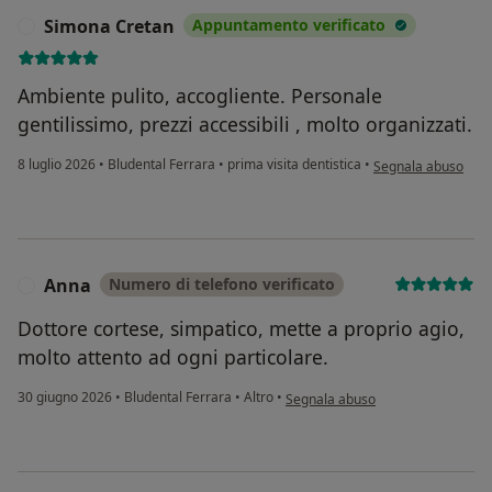
Simona Cretan
Appuntamento verificato
S
Ambiente pulito, accogliente. Personale
gentilissimo, prezzi accessibili , molto organizzati.
secondo l'opinione 
8 luglio 2026
•
Bludental Ferrara
•
prima visita dentistica
•
Segnala abuso
Anna
Numero di telefono verificato
A
Dottore cortese, simpatico, mette a proprio agio,
molto attento ad ogni particolare.
secondo l'opinione dell'utente An
30 giugno 2026
•
Bludental Ferrara
•
Altro
•
Segnala abuso