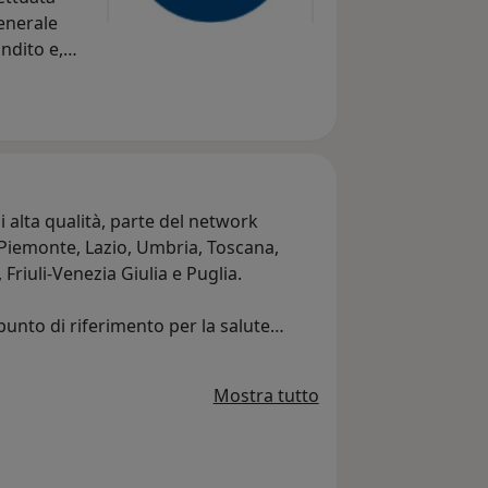
generale
ndito e,
mica.
azione
 anche la
anche
ento aiuta
i alta qualità, parte del network
le,
 Piemonte, Lazio, Umbria, Toscana,
riuli-Venezia Giulia e Puglia.
logie
unto di riferimento per la salute
perativi e nuove aperture in arrivo.
possibile
 la qualità, la sicurezza e la
a
Mostra tutto
f medico si compone di specialisti di
oiatria nazionale. Un’equipe coesa, che
oiatriche di massima qualità,