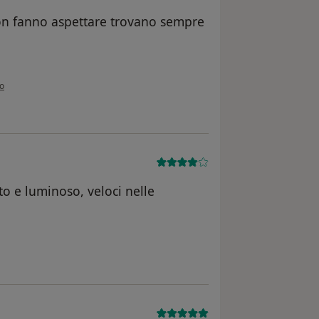
on fanno aspettare trovano sempre
nione dell'utente Margot
o
o e luminoso, veloci nelle
e dell'utente linA