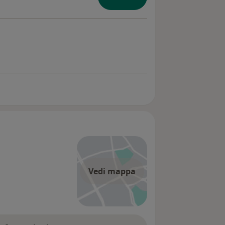
ia
 ortodontica
Vedi mappa