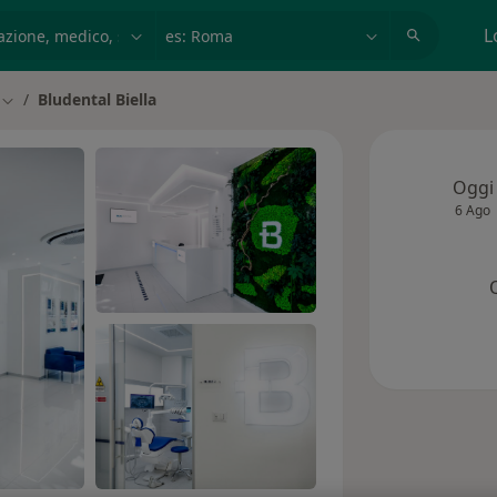
azione, medico, struttura
es: Roma
L
Bludental Biella
à
Cambia città
Oggi
6 Ago