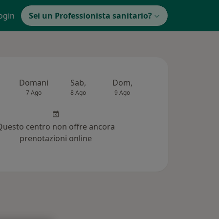
ogin
Sei un Professionista sanitario?
Domani
Sab,
Dom,
Lun,
Mar,
7 Ago
8 Ago
9 Ago
10 Ago
11 Ag
Questo centro non offre ancora
prenotazioni online