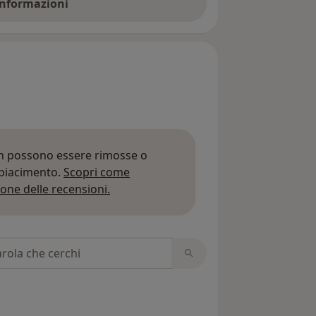
 informazioni
on possono essere rimosse o
 piacimento.
Scopri come
Per saperne di più sulle opinioni
one delle recensioni.
 recensioni