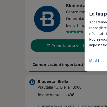
Bludental Biella
Centro medico odontoi
La tua 
Odontoiatria
Altro
Accettando,
Biella
1 indirizzo
raccogliere 
148 recensio
rifiuti tutt
Puoi revoca
impostazion
Prenota una visita
Modifica 
Comunicazioni importanti
Su di noi
Bludental Biella
Via Italia 13, Biella 13900
Igiene dentale a 49€
Durante la visita specialistica viene ef