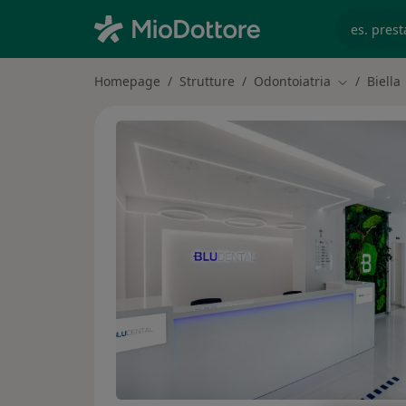
es. prest
Homepage
Strutture
Odontoiatria
Biella
Cambia citt