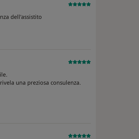
nza dell'assistito
e dell'utente A.B.
le.
 rivela una preziosa consulenza.
ne dell'utente E.M.