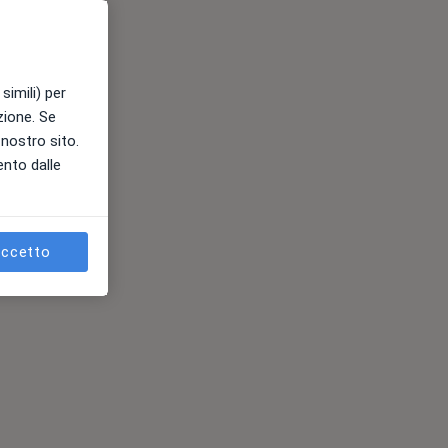
simili) per
azione. Se
l nostro sito.
ento dalle
ccetto