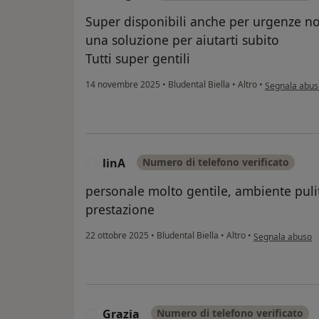
Super disponibili anche per urgenze n
una soluzione per aiutarti subito
Tutti super gentili
secondo l'opi
14 novembre 2025
•
Bludental Biella
•
Altro
•
Segnala abus
linA
Numero di telefono verificato
L
personale molto gentile, ambiente pulit
prestazione
secondo l'opinion
22 ottobre 2025
•
Bludental Biella
•
Altro
•
Segnala abuso
Grazia
Numero di telefono verificato
G