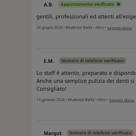
A.B.
Appuntamento verificato
A
gentili, professionali ed attenti all'esige
secondo l'opinion
24 giugno 2026
•
Bludental Biella
•
Altro
•
Segnala abuso
E.M.
Numero di telefono verificato
E
Lo staff è attento, preparato e disponibi
Anche una semplice pulizia dei denti si
Consigliato!
secondo l'opinio
13 gennaio 2026
•
Bludental Biella
•
Altro
•
Segnala abuso
Margot
Numero di telefono verificato
M