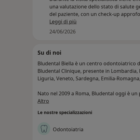
una valutazione dello stato di salute 
del paziente, con un check-up approfo
se indicata dal dottore, un’ortopanora
Leggi di più
24/06/2026
Nella stessa visita, salvo diversa indic
clinica dell’odontoiatra, viene eseguita
pulizia dei denti professionale, detta 
Su di noi
igiene dentale o detartrasi. Il trattam
Bludental Biella è un centro odontoiatrico d
a mantenere sana la dentatura natura
Bludental Clinique, presente in Lombardia,
rimuovendo tartaro e placca dentale e
Liguria, Veneto, Sardegna, Emilia-Romagna, F
contribuendo alla prevenzione di pato
importanti come carie e parodontite.
Nato nel 2009 a Roma, Bludental oggi è un p
Chi siamo
dentale in tutta Italia, con oltre 70 centri o
Altro
Per prenotare la tua igiene dentale, è 
L’azienda si basa su valori fondamentali quali
selezionare la prestazione “prima visit
Le nostre specializzazioni
trasparenza del servizio al paziente. Lo staf
generale”.
grande esperienza ed eccellenze dell’odont
Odontoiatria
agisce con l’intento di garantire cure odont
accessibili a tutti.