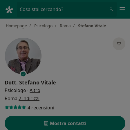
Men
Cosa stai cercando?
Homepage
Psicologo
Roma
Stefano Vitale
Dott.
Stefano Vitale
sulle specializzazioni
Psicologo
·
Altro
Roma
2 indirizzi
4 recensioni
Mostra contatti