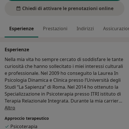
Chiedi di attivare le prenotazioni online
Esperienze
Prestazioni
Indirizzi
Assicurazio
Esperienze
Nella mia vita ho sempre cercato di soddisfare le tante
curiosità che hanno sollecitato i miei interessi culturali
e professionale. Nel 2009 ho conseguito la Laurea In
Psicologia Dinamica e Clinica presso l’Università degli
Studi “La Sapienza” di Roma. Nel 2014 ho ottenuto la
Specializzazione in Psicoterapia presso ITRI istituto di
Terapia Relazionale Integrata. Durante la mia carriera
Su di me
professionale, sono stato ingegnere elettronico dal
Altro
1976, docente di Informatica e Sistemi dal 1984 al 2011
Approccio terapeutico
nel settore della Istruzione degli Adulti. Psicologo e poi
Psicoterapia
Psicoterapeuta dal 2007. Ho vinto il concorso ordinario