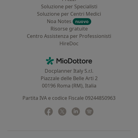
Soluzione per Specialisti
Soluzione per Centri Medici
Noa Notes
nuovo
Risorse gratuite
Centro Assistenza per Professionisti
HireDoc
Contatti
MioDottore - Homepage
Docplanner Italy S.r.l.
Piazzale delle Belle Arti 2
00196 Roma (RM), Italia
Partita IVA e codice Fiscale 09244850963
Facebook
si apre in una nuova scheda
Twitter
si apre in una nuova scheda
Linkedin
si apre in una nuova sc
Spotify
si apre in una nuo