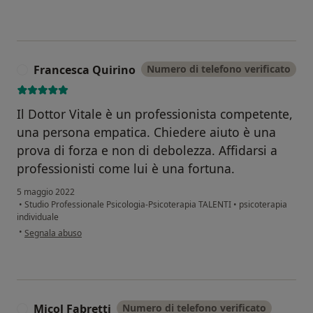
Francesca Quirino
Numero di telefono verificato
F
Il Dottor Vitale è un professionista competente,
una persona empatica. Chiedere aiuto è una
prova di forza e non di debolezza. Affidarsi a
professionisti come lui è una fortuna.
5 maggio 2022
•
Studio Professionale Psicologia-Psicoterapia TALENTI
•
psicoterapia
individuale
secondo l'opinione dell'utente Francesca Quirino
•
Segnala abuso
Micol Fabretti
Numero di telefono verificato
M