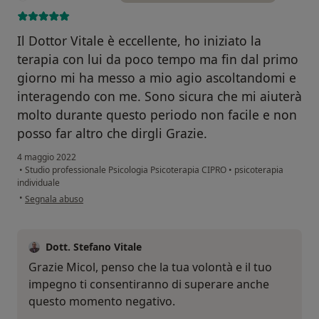
Il Dottor Vitale è eccellente, ho iniziato la
terapia con lui da poco tempo ma fin dal primo
giorno mi ha messo a mio agio ascoltandomi e
interagendo con me. Sono sicura che mi aiuterà
molto durante questo periodo non facile e non
posso far altro che dirgli Grazie.
4 maggio 2022
•
Studio professionale Psicologia Psicoterapia CIPRO
•
psicoterapia
individuale
secondo l'opinione dell'utente Micol Fabretti
•
Segnala abuso
Dott. Stefano Vitale
Grazie Micol, penso che la tua volontà e il tuo
impegno ti consentiranno di superare anche
questo momento negativo.