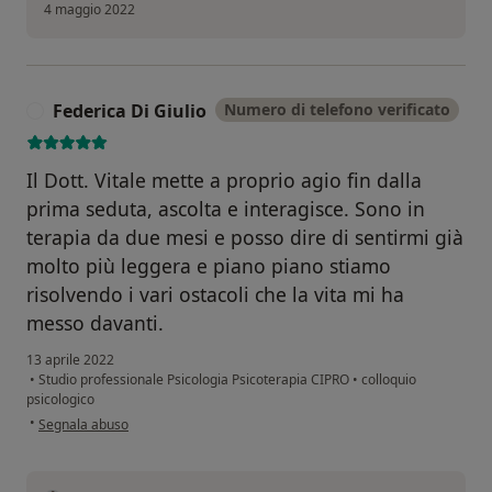
4 maggio 2022
Federica Di Giulio
Numero di telefono verificato
F
Il Dott. Vitale mette a proprio agio fin dalla
prima seduta, ascolta e interagisce. Sono in
terapia da due mesi e posso dire di sentirmi già
molto più leggera e piano piano stiamo
risolvendo i vari ostacoli che la vita mi ha
messo davanti.
13 aprile 2022
•
Studio professionale Psicologia Psicoterapia CIPRO
•
colloquio
psicologico
secondo l'opinione dell'utente Federica Di Giulio
•
Segnala abuso