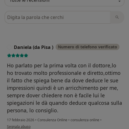
Cerca nelle recensioni
Daniela (da Pisa )
Numero di telefono verificato
D
Ho parlato per la prima volta con il dottore,lo
ho trovato molto professionale e diretto,ottimo
il fatto che spiega bene da dove deduce le sue
impressioni quindi è un arricchimento per me,
sempre dover chiedere non è facile lui le
spiegazioni le dà quando deduce qualcosa sulla
persona, lo consiglio.
17 febbraio 2026
•
Consulenza Online
•
consulenza online
•
secondo l'opinione dell'utente Daniela (da Pisa )
Segnala abuso