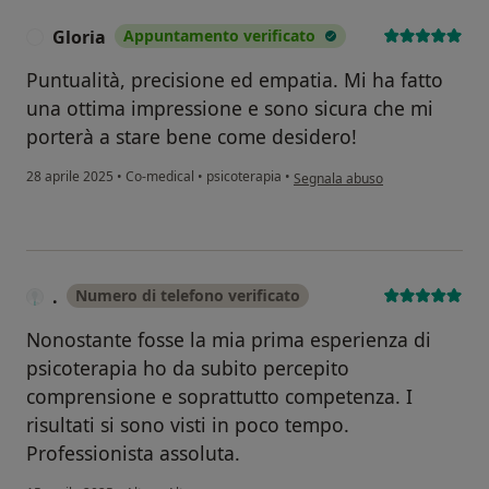
Gloria
Appuntamento verificato
G
Puntualità, precisione ed empatia. Mi ha fatto
una ottima impressione e sono sicura che mi
porterà a stare bene come desidero!
secondo l'opinione dell'utente G
28 aprile 2025
•
Co-medical
•
psicoterapia
•
Segnala abuso
.
Numero di telefono verificato
Nonostante fosse la mia prima esperienza di
psicoterapia ho da subito percepito
comprensione e soprattutto competenza. I
risultati si sono visti in poco tempo.
Professionista assoluta.
secondo l'opinione dell'utente .