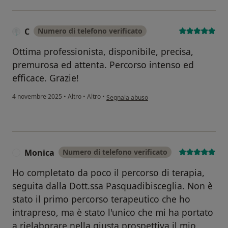
C
Numero di telefono verificato
Ottima professionista, disponibile, precisa,
premurosa ed attenta. Percorso intenso ed
efficace. Grazie!
secondo l'opinione dell'utente C
4 novembre 2025
•
Altro
•
Altro
•
Segnala abuso
Monica
Numero di telefono verificato
M
Ho completato da poco il percorso di terapia,
seguita dalla Dott.ssa Pasquadibisceglia. Non è
stato il primo percorso terapeutico che ho
intrapreso, ma è stato l'unico che mi ha portato
a rielaborare nella giusta prospettiva il mio