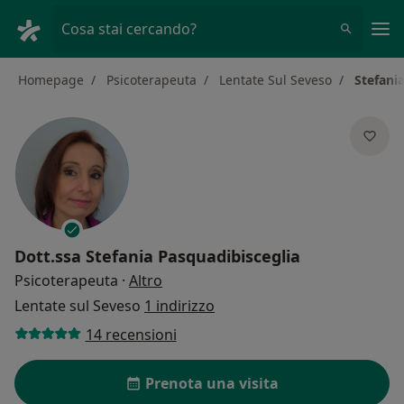
Men
Cosa stai cercando?
Homepage
Psicoterapeuta
Lentate Sul Seveso
Stefani
Dott.ssa
Stefania Pasquadibisceglia
sulle specializzazioni
Psicoterapeuta
·
Altro
Lentate sul Seveso
1 indirizzo
14 recensioni
Prenota una visita