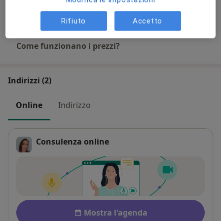
+ 5 prestazioni
Rifiuto
Accetto
Come funzionano i prezzi?
Indirizzi (2)
Online
Indirizzo
Consulenza online
Pagamento dopo la consulenz
Disponibilità
Mostra l'agenda