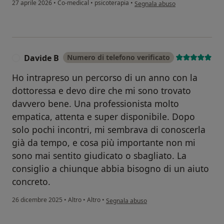
secondo l'opinione dell'utente R
27 aprile 2026
•
Co-medical
•
psicoterapia
•
Segnala abuso
Davide B
Numero di telefono verificato
D
Ho intrapreso un percorso di un anno con la
dottoressa e devo dire che mi sono trovato
davvero bene. Una professionista molto
empatica, attenta e super disponibile. Dopo
solo pochi incontri, mi sembrava di conoscerla
già da tempo, e cosa più importante non mi
sono mai sentito giudicato o sbagliato. La
consiglio a chiunque abbia bisogno di un aiuto
concreto.
secondo l'opinione dell'utente Davide B
26 dicembre 2025
•
Altro
•
Altro
•
Segnala abuso