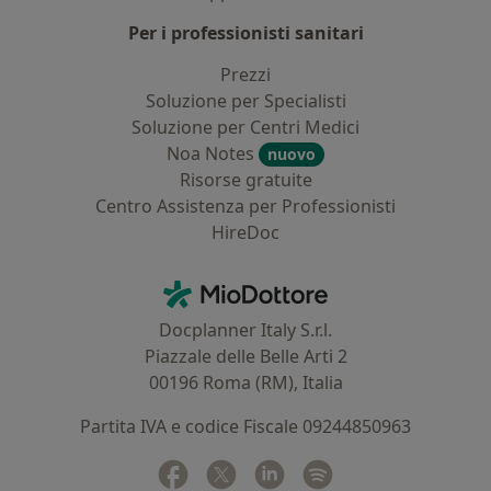
Per i professionisti sanitari
Prezzi
Soluzione per Specialisti
Soluzione per Centri Medici
Noa Notes
nuovo
Risorse gratuite
Centro Assistenza per Professionisti
HireDoc
Contatti
MioDottore - Homepage
Docplanner Italy S.r.l.
Piazzale delle Belle Arti 2
00196 Roma (RM), Italia
Partita IVA e codice Fiscale 09244850963
Facebook
si apre in una nuova scheda
Twitter
si apre in una nuova scheda
Linkedin
si apre in una nuova sc
Spotify
si apre in una nuo