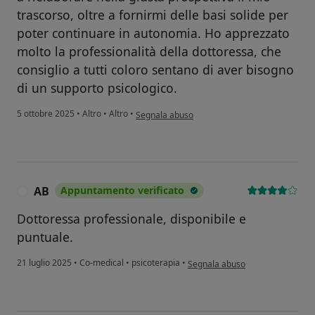
trascorso, oltre a fornirmi delle basi solide per
poter continuare in autonomia. Ho apprezzato
molto la professionalità della dottoressa, che
consiglio a tutti coloro sentano di aver bisogno
di un supporto psicologico.
secondo l'opinione dell'utente Monica
5 ottobre 2025
•
Altro
•
Altro
•
Segnala abuso
AB
Appuntamento verificato
A
Dottoressa professionale, disponibile e
puntuale.
secondo l'opinione dell'utente A
21 luglio 2025
•
Co-medical
•
psicoterapia
•
Segnala abuso