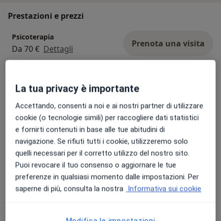
Prestazioni e prezzi
Psicoterapia
Prenota una visita
Da 70 €
Dettagli
Consulenza online
Prenota una visita
La tua privacy è importante
Da 50 €
Dettagli
Accettando, consenti a noi e ai nostri partner di utilizzare
cookie (o tecnologie simili) per raccogliere dati statistici
Colloquio psicologico online
Prenota una visita
e fornirti contenuti in base alle tue abitudini di
50 €
Dettagli
navigazione. Se rifiuti tutti i cookie, utilizzeremo solo
quelli necessari per il corretto utilizzo del nostro sito.
Colloquio psicologico
Puoi revocare il tuo consenso o aggiornare le tue
Da 70 €
Dettagli
preferenze in qualsiasi momento dalle impostazioni. Per
saperne di più, consulta la nostra
Informativa sui cookie
Colloquio psicologico clinico
Da 70 €
Dettagli
Modifica le impostazioni