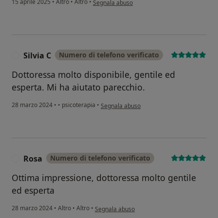
15 aprile 2025
•
Altro
•
Altro
•
Segnala abuso
Silvia C
Numero di telefono verificato
S
Dottoressa molto disponibile, gentile ed
esperta. Mi ha aiutato parecchio.
secondo l'opinione dell'utente Silvia C
28 marzo 2024
•
•
psicoterapia
•
Segnala abuso
Rosa
Numero di telefono verificato
R
Ottima impressione, dottoressa molto gentile
ed esperta
secondo l'opinione dell'utente Rosa
28 marzo 2024
•
Altro
•
Altro
•
Segnala abuso