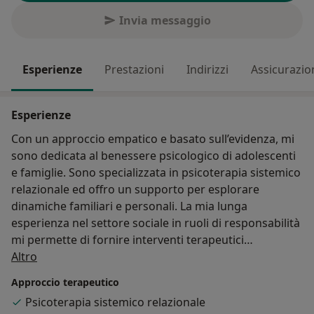
Invia messaggio
Esperienze
Prestazioni
Indirizzi
Assicurazio
Esperienze
Con un approccio empatico e basato sull’evidenza, mi
sono dedicata al benessere psicologico di adolescenti
e famiglie. Sono specializzata in psicoterapia sistemico
relazionale ed offro un supporto per esplorare
dinamiche familiari e personali. La mia lunga
esperienza nel settore sociale in ruoli di responsabilità
mi permette di fornire interventi terapeutici
Su di me
personalizzati, promuovendo il superamento delle
Altro
problematiche e fragilità personali.
Approccio terapeutico
Psicoterapia sistemico relazionale