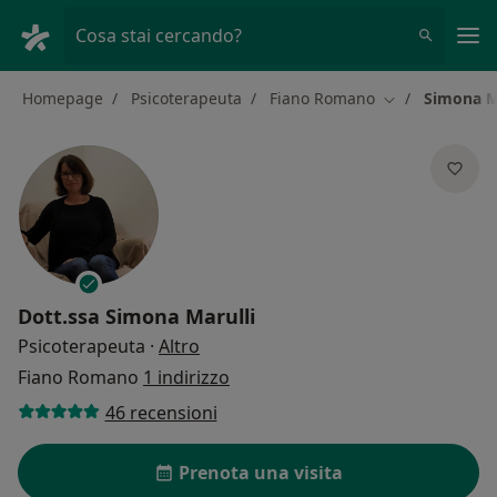
Men
Cosa stai cercando?
Homepage
Psicoterapeuta
Fiano Romano
Simona M
Cambia città
Dott.ssa
Simona Marulli
sulle specializzazioni
Psicoterapeuta
·
Altro
Fiano Romano
1 indirizzo
46 recensioni
Prenota una visita