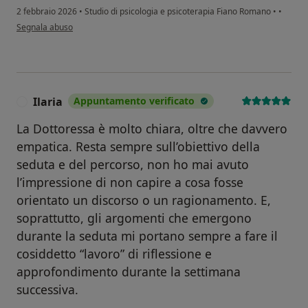
2 febbraio 2026
•
Studio di psicologia e psicoterapia Fiano Romano
•
•
secondo l'opinione dell'utente Giulia
Segnala abuso
Ilaria
Appuntamento verificato
I
La Dottoressa è molto chiara, oltre che davvero
empatica. Resta sempre sull’obiettivo della
seduta e del percorso, non ho mai avuto
l’impressione di non capire a cosa fosse
orientato un discorso o un ragionamento. E,
soprattutto, gli argomenti che emergono
durante la seduta mi portano sempre a fare il
cosiddetto “lavoro” di riflessione e
approfondimento durante la settimana
successiva.