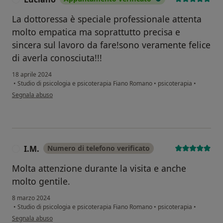
La dottoressa è speciale professionale attenta
molto empatica ma soprattutto precisa e
sincera sul lavoro da fare!sono veramente felice
di averla conosciuta!!!
18 aprile 2024
•
Studio di psicologia e psicoterapia Fiano Romano
•
psicoterapia
•
secondo l'opinione dell'utente Luciano
Segnala abuso
I.M.
Numero di telefono verificato
I
Molta attenzione durante la visita e anche
molto gentile.
8 marzo 2024
•
Studio di psicologia e psicoterapia Fiano Romano
•
psicoterapia
•
secondo l'opinione dell'utente I.M.
Segnala abuso