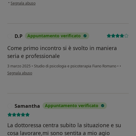
secondo l'opinione dell'utente AS
•
Segnala abuso
D.P
Appuntamento verificato
D
Come primo incontro si è svolto in maniera
seria e professionale
3 marzo 2025
•
Studio di psicologia e psicoterapia Fiano Romano
•
•
secondo l'opinione dell'utente D.P
Segnala abuso
Samantha
Appuntamento verificato
S
La dottoressa centra subito la situazione e su
cosa lavorare,mi sono sentita a mio agio