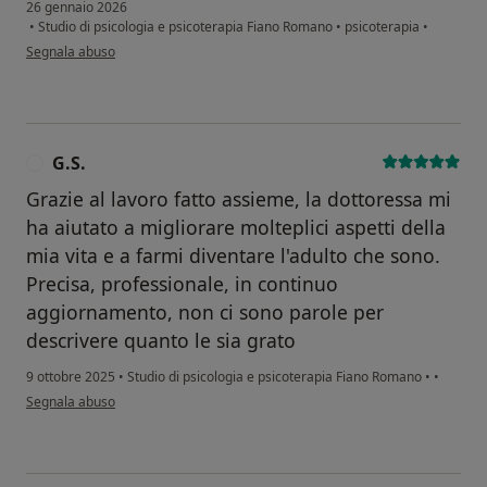
26 gennaio 2026
•
Studio di psicologia e psicoterapia Fiano Romano
•
psicoterapia
•
secondo l'opinione dell'utente Ilaria
Segnala abuso
G.S.
G
Grazie al lavoro fatto assieme, la dottoressa mi
ha aiutato a migliorare molteplici aspetti della
mia vita e a farmi diventare l'adulto che sono.
Precisa, professionale, in continuo
aggiornamento, non ci sono parole per
descrivere quanto le sia grato
9 ottobre 2025
•
Studio di psicologia e psicoterapia Fiano Romano
•
•
secondo l'opinione dell'utente G.S.
Segnala abuso