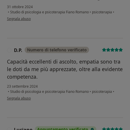
31 ottobre 2024
•
Studio di psicologia e psicoterapia Fiano Romano
•
psicoterapia
•
secondo l'opinione dell'utente Samantha
Segnala abuso
D.P.
Numero di telefono verificato
D
Capacità eccellenti di ascolto, empatia sono tra
le doti da me più apprezzate, oltre alla evidente
competenza.
23 settembre 2024
•
Studio di psicologia e psicoterapia Fiano Romano
•
psicoterapia
•
secondo l'opinione dell'utente D.P.
Segnala abuso
Luciano
Appuntamento verificato
L