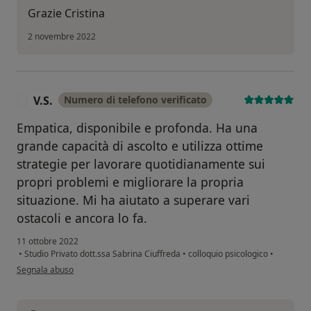
Grazie Cristina
2 novembre 2022
V.S.
Numero di telefono verificato
V
Empatica, disponibile e profonda. Ha una
grande capacità di ascolto e utilizza ottime
strategie per lavorare quotidianamente sui
propri problemi e migliorare la propria
situazione. Mi ha aiutato a superare vari
ostacoli e ancora lo fa.
11 ottobre 2022
•
Studio Privato dott.ssa Sabrina Ciuffreda
•
colloquio psicologico
•
secondo l'opinione dell'utente V.S.
Segnala abuso