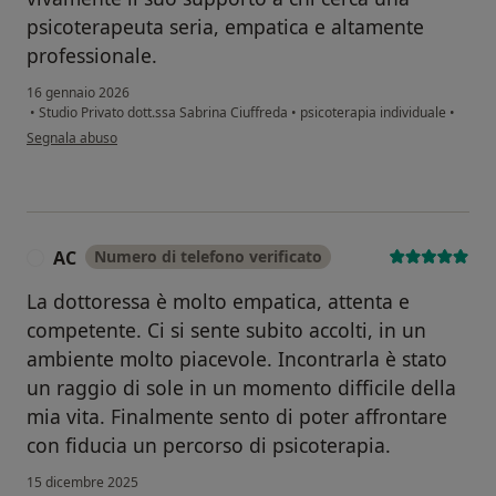
psicoterapeuta seria, empatica e altamente
professionale.
16 gennaio 2026
•
Studio Privato dott.ssa Sabrina Ciuffreda
•
psicoterapia individuale
•
secondo l'opinione dell'utente Giovanna
Segnala abuso
AC
Numero di telefono verificato
A
La dottoressa è molto empatica, attenta e
competente. Ci si sente subito accolti, in un
ambiente molto piacevole. Incontrarla è stato
un raggio di sole in un momento difficile della
mia vita. Finalmente sento di poter affrontare
con fiducia un percorso di psicoterapia.
15 dicembre 2025