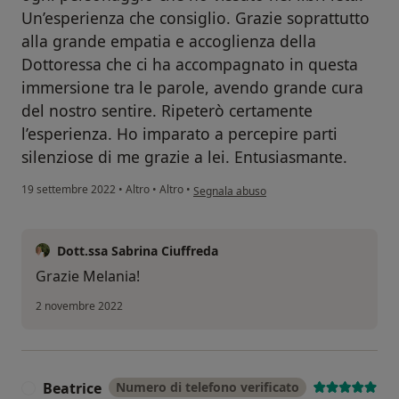
Un’esperienza che consiglio. Grazie soprattutto
alla grande empatia e accoglienza della
Dottoressa che ci ha accompagnato in questa
immersione tra le parole, avendo grande cura
del nostro sentire. Ripeterò certamente
l’esperienza. Ho imparato a percepire parti
silenziose di me grazie a lei. Entusiasmante.
secondo l'opinione dell'utente Melania
19 settembre 2022
•
Altro
•
Altro
•
Segnala abuso
Dott.ssa Sabrina Ciuffreda
Grazie Melania!
2 novembre 2022
Beatrice
Numero di telefono verificato
B