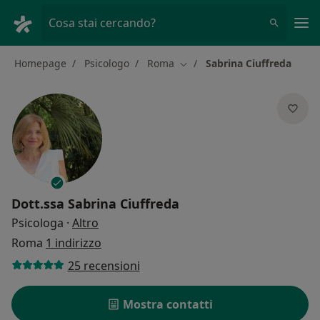
Men
Cosa stai cercando?
Homepage
Psicologo
Roma
Sabrina Ciuffreda
Cambia città
Dott.ssa
Sabrina Ciuffreda
sulle specializzazioni
Psicologa
·
Altro
Roma
1 indirizzo
25 recensioni
Mostra contatti