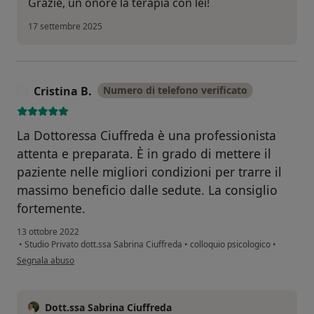
Grazie, un onore la terapia con lei!
17 settembre 2025
Cristina B.
Numero di telefono verificato
C
La Dottoressa Ciuffreda è una professionista
attenta e preparata. È in grado di mettere il
paziente nelle migliori condizioni per trarre il
massimo beneficio dalle sedute. La consiglio
fortemente.
13 ottobre 2022
•
Studio Privato dott.ssa Sabrina Ciuffreda
•
colloquio psicologico
•
secondo l'opinione dell'utente Cristina B.
Segnala abuso
Dott.ssa Sabrina Ciuffreda