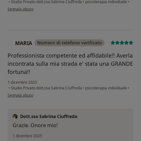
•
Studio Privato dott.ssa Sabrina Ciuffreda
•
psicoterapia individuale
•
secondo l'opinione dell'utente AC
Segnala abuso
MARIA
Numero di telefono verificato
M
Professionista competente ed affidabile!! Averla
incontrata sulla mia strada e' stata una GRANDE
fortuna!!
1 dicembre 2025
•
Studio Privato dott.ssa Sabrina Ciuffreda
•
psicoterapia individuale
•
secondo l'opinione dell'utente MARIA
Segnala abuso
Dott.ssa Sabrina Ciuffreda
Grazie. Onore mio!
1 dicembre 2025