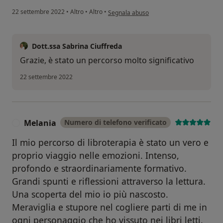
secondo l'opinione dell'utente laura
22 settembre 2022
•
Altro
•
Altro
•
Segnala abuso
Dott.ssa Sabrina Ciuffreda
Grazie, è stato un percorso molto significativo
22 settembre 2022
Melania
Numero di telefono verificato
M
Il mio percorso di libroterapia è stato un vero e
proprio viaggio nelle emozioni. Intenso,
profondo e straordinariamente formativo.
Grandi spunti e riflessioni attraverso la lettura.
Una scoperta del mio io più nascosto.
Meraviglia e stupore nel cogliere parti di me in
ogni personaggio che ho vissuto nei libri letti.