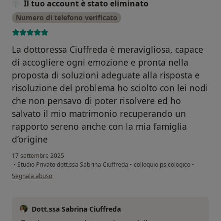
Il tuo account è stato eliminato
Numero di telefono verificato
La dottoressa Ciuffreda è meravigliosa, capace
di accogliere ogni emozione e pronta nella
proposta di soluzioni adeguate alla risposta e
risoluzione del problema ho sciolto con lei nodi
che non pensavo di poter risolvere ed ho
salvato il mio matrimonio recuperando un
rapporto sereno anche con la mia famiglia
d’origine
17 settembre 2025
•
Studio Privato dott.ssa Sabrina Ciuffreda
•
colloquio psicologico
•
secondo l'opinione dell'utente Il tuo account è stato eliminato
Segnala abuso
Dott.ssa Sabrina Ciuffreda