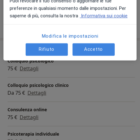
Puoi revocare il tuo consenso o aggiornare le tue
Adulti
preferenze in qualsiasi momento dalle impostazioni. Per
saperne di più, consulta la nostra
Informativa sui cookie
Mostra dettagli
sull'esperienza
Modifica le impostazioni
Prestazioni e prezzi
Rifiuto
Accetto
Colloquio psicologico
75 €
Dettagli
Colloquio psicologico clinico
Da 75 €
Dettagli
Consulenza online
75 €
Dettagli
Psicoterapia individuale