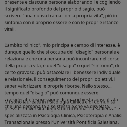
presente e ciascuna persona elaborandoli e cogliendo
il significato profondo del proprio disagio, può
scrivere “una nuova trama con la propria vita”, più in
sintonia con il proprio essere e con le proprie istanze
vitali.
L’ambito “clinico”, mio principale campo di interesse, è
dunque quello che si occupa del “disagio” personale e
relazionale che una persona può incontrare nel corso
della propria vita, e quel “disagio” o quel “sintomo”, di
certo gravoso, può ostacolare il benessere individuale
e relazionale, il conseguimento dei propri obiettivi, il
saper valorizzare le proprie risorse. Nello stesso
tempo quel “disagio” può comunque essere
considerato l’espressione di una richiesta inascoltata
Mi sono laureata in Psicologia Clinica e di Comunità
che una persona fa a se stessa e che va disvelata.
presso l’Università degli studi di Roma “La Sapienza” e
specializzata in Psicologia Clinica, Psicoterapia e Analisi
Transazionale presso l’Università Pontificia Salesiana.