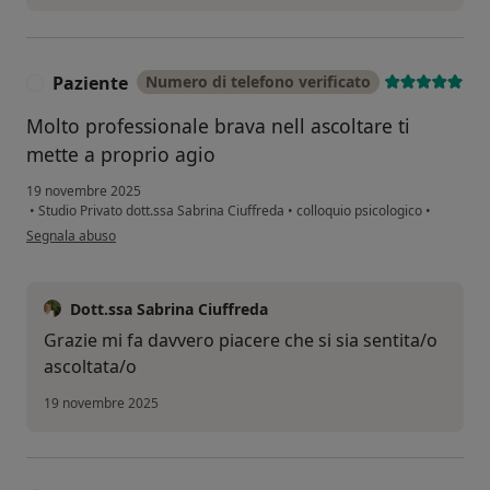
Paziente
Numero di telefono verificato
P
Molto professionale brava nell ascoltare ti
mette a proprio agio
19 novembre 2025
•
Studio Privato dott.ssa Sabrina Ciuffreda
•
colloquio psicologico
•
secondo l'opinione dell'utente Paziente
Segnala abuso
Dott.ssa Sabrina Ciuffreda
Grazie mi fa davvero piacere che si sia sentita/o
ascoltata/o
19 novembre 2025