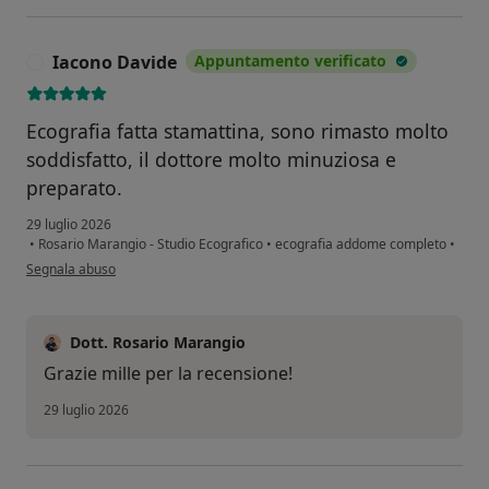
Iacono Davide
Appuntamento verificato
I
Ecografia fatta stamattina, sono rimasto molto
soddisfatto, il dottore molto minuziosa e
preparato.
29 luglio 2026
•
Rosario Marangio - Studio Ecografico
•
ecografia addome completo
•
secondo l'opinione dell'utente Iacono Davide
Segnala abuso
Dott. Rosario Marangio
Grazie mille per la recensione!
29 luglio 2026