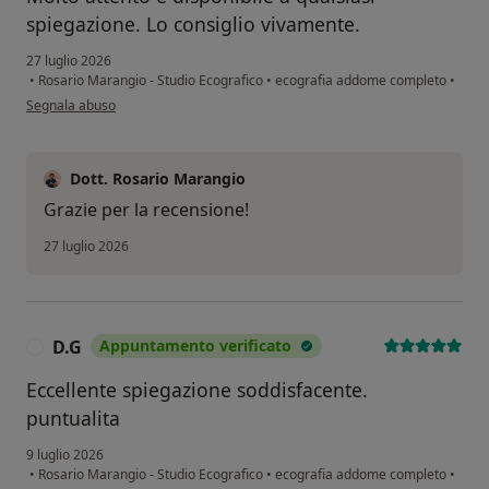
spiegazione. Lo consiglio vivamente.
27 luglio 2026
•
Rosario Marangio - Studio Ecografico
•
ecografia addome completo
•
secondo l'opinione dell'utente Cinzia Filangeri
Segnala abuso
Dott. Rosario Marangio
Grazie per la recensione!
27 luglio 2026
D.G
Appuntamento verificato
D
Eccellente spiegazione soddisfacente.
puntualita
9 luglio 2026
•
Rosario Marangio - Studio Ecografico
•
ecografia addome completo
•