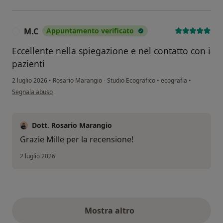
M.C
Appuntamento verificato
M
Eccellente nella spiegazione e nel contatto con i
pazienti
2 luglio 2026
•
Rosario Marangio - Studio Ecografico
•
ecografia
•
secondo l'opinione dell'utente M.C
Segnala abuso
Dott. Rosario Marangio
Grazie Mille per la recensione!
2 luglio 2026
Mostra altro
opinioni di cui sopra