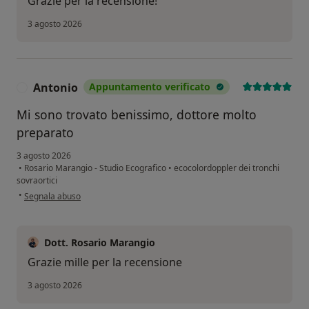
Grazie per la recensione!
3 agosto 2026
Antonio
Appuntamento verificato
A
Mi sono trovato benissimo, dottore molto
preparato
3 agosto 2026
•
Rosario Marangio - Studio Ecografico
•
ecocolordoppler dei tronchi
sovraortici
secondo l'opinione dell'utente Antonio
•
Segnala abuso
Dott. Rosario Marangio
Grazie mille per la recensione
3 agosto 2026