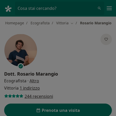
Men
Cosa stai cercando?
Homepage
Ecografista
Vittoria
Rosario Marangio
Cambia città
Dott.
Rosario Marangio
sulle specializzazioni
Ecografista
·
Altro
Vittoria
1 indirizzo
244 recensioni
Prenota una visita