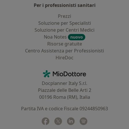
Per i professionisti sanitari
Prezzi
Soluzione per Specialisti
Soluzione per Centri Medici
Noa Notes
nuovo
Risorse gratuite
Centro Assistenza per Professionisti
HireDoc
Contatti
MioDottore - Homepage
Docplanner Italy S.r.l.
Piazzale delle Belle Arti 2
00196 Roma (RM), Italia
Partita IVA e codice Fiscale 09244850963
Facebook
si apre in una nuova scheda
Twitter
si apre in una nuova scheda
Linkedin
si apre in una nuova sc
Spotify
si apre in una nuo