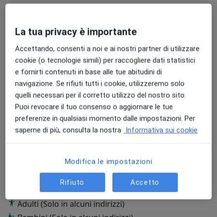
Particolare attenzione viene dedicata al rispetto degli
Infiammazioni muscolo-scheletriche
orari di appuntamento, perché il tempo e la serenità
La tua privacy è importante
del paziente sono importanti quanto la qualità
dell’esame diagnostico.
Accettando, consenti a noi e ai nostri partner di utilizzare
cookie (o tecnologie simili) per raccogliere dati statistici
Su di me
Altro
e fornirti contenuti in base alle tue abitudini di
navigazione. Se rifiuti tutti i cookie, utilizzeremo solo
Aree di competenza principali:
quelli necessari per il corretto utilizzo del nostro sito.
Radiodiagnostica
Puoi revocare il tuo consenso o aggiornare le tue
Radiologia oncologica
preferenze in qualsiasi momento dalle impostazioni. Per
Radiologia e diagnostica per immagini
saperne di più, consulta la nostra
Informativa sui cookie
Principali patologie trattate
Articolazione
Dolore addominale
Lussazione
Modifica le impostazioni
a11y_sr_more_di
Aneurisma aortico
Osteoartrosi
+25
Rifiuto
Accetto
Presso questo indirizzo visito
Adulti (Solo in alcuni indirizzi)