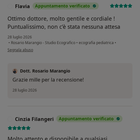
Flavia
Appuntamento verificato
F
Ottimo dottore, molto gentile e cordiale !
Puntualissimo, non c'è stata nessuna attesa
28 luglio 2026
•
Rosario Marangio - Studio Ecografico
•
ecografia pediatrica
•
secondo l'opinione dell'utente Flavia
Segnala abuso
Dott. Rosario Marangio
Grazie mille per la recensione!
28 luglio 2026
Cinzia Filangeri
Appuntamento verificato
C
Molto attento e disponibile a qualsiasi