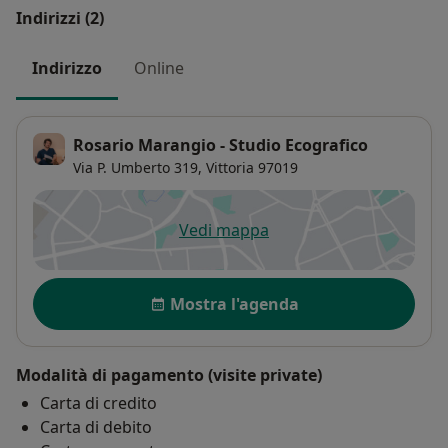
Indirizzi (2)
Indirizzo
Online
Rosario Marangio - Studio Ecografico
Via P. Umberto 319,
Vittoria
97019
Vedi mappa
si apre in una nuova scheda
Disponibilità
Mostra l'agenda
Modalità di pagamento (visite private)
Carta di credito
Carta di debito