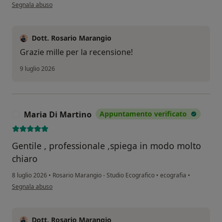
secondo l'opinione dell'utente D.G
Segnala abuso
Dott. Rosario Marangio
Grazie mille per la recensione!
9 luglio 2026
Maria Di Martino
Appuntamento verificato
M
Gentile , professionale ,spiega in modo molto
chiaro
8 luglio 2026
•
Rosario Marangio - Studio Ecografico
•
ecografia
•
secondo l'opinione dell'utente Maria Di Martino
Segnala abuso
Dott. Rosario Marangio