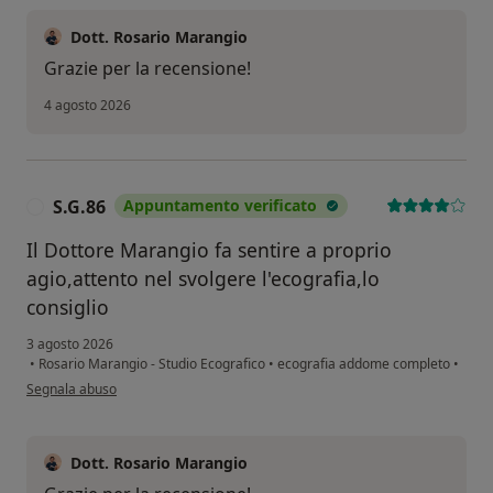
Dott. Rosario Marangio
Grazie per la recensione!
4 agosto 2026
S.G.86
Appuntamento verificato
S
Il Dottore Marangio fa sentire a proprio
agio,attento nel svolgere l'ecografia,lo
consiglio
3 agosto 2026
•
Rosario Marangio - Studio Ecografico
•
ecografia addome completo
•
secondo l'opinione dell'utente S.G.86
Segnala abuso
Dott. Rosario Marangio