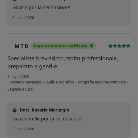
Grazie per la recensione!
8 luglio 2026
M T D
Appuntamento verificato
M
Specialista bravissimo,molto professionale,
preparato e gentile
3 luglio 2026
•
Rosario Marangio - Studio Ecografico
•
ecografia addome completo
•
secondo l'opinione dell'utente M T D
Segnala abuso
Dott. Rosario Marangio
Grazie mille per la recensione!
3 luglio 2026