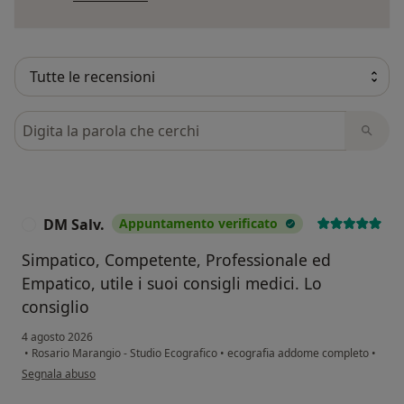
Cerca nelle recensioni
DM Salv.
Appuntamento verificato
D
Simpatico, Competente, Professionale ed
Empatico, utile i suoi consigli medici. Lo
consiglio
4 agosto 2026
•
Rosario Marangio - Studio Ecografico
•
ecografia addome completo
•
secondo l'opinione dell'utente DM Salv.
Segnala abuso