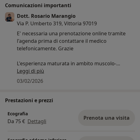
Comunicazioni importanti
Dott. Rosario Marangio
Via P. Umberto 319, Vittoria 97019
E' necessaria una prenotazione online tramite
l'agenda prima di contattare il medico
telefonicamente. Grazie
L'esperienza maturata in ambito muscolo-
scheletrico al C.T.O (centro traumatologico
Leggi di più
ortopedico) di Torino è al servizio dei pazienti con
03/02/2026
problematiche muscolari, muscolo-tendinee e
scheletriche. Che tu sia un paziente affetto da
Prestazioni e prezzi
artrite reumatoide o uno sportivo che ha avuto
un trauma durante l'allenamento rivolgiti pure
Ecografia
allo studio ecografico del Dott.Rosario Marangio
Prenota una visita
Da 75 €
Dettagli
per ottenere una consulenza affidabile che ti
porti ad un corretto inquadramento diagnostico
e terapeutico.