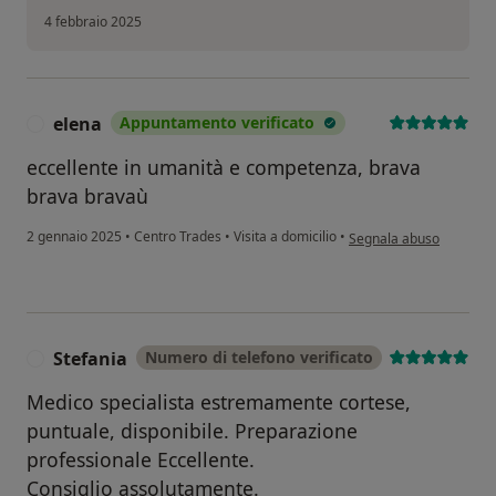
4 febbraio 2025
elena
Appuntamento verificato
E
eccellente in umanità e competenza, brava
brava bravaù
secondo l'opinione dell'
2 gennaio 2025
•
Centro Trades
•
Visita a domicilio
•
Segnala abuso
Stefania
Numero di telefono verificato
S
Medico specialista estremamente cortese,
puntuale, disponibile. Preparazione
professionale Eccellente.
Consiglio assolutamente.