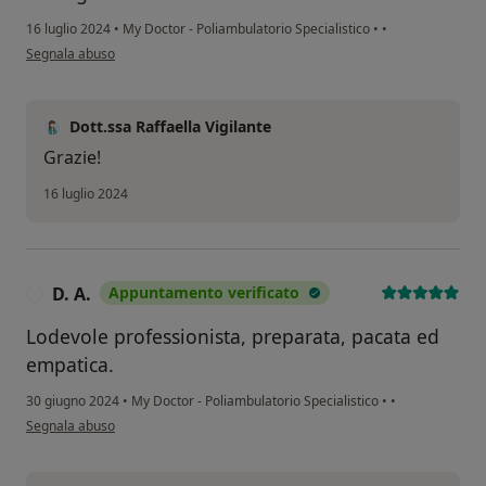
16 luglio 2024
•
My Doctor - Poliambulatorio Specialistico
•
•
secondo l'opinione dell'utente Stefania
Segnala abuso
Dott.ssa Raffaella Vigilante
Grazie!
16 luglio 2024
D. A.
Appuntamento verificato
D
Lodevole professionista, preparata, pacata ed
empatica.
30 giugno 2024
•
My Doctor - Poliambulatorio Specialistico
•
•
secondo l'opinione dell'utente D. A.
Segnala abuso