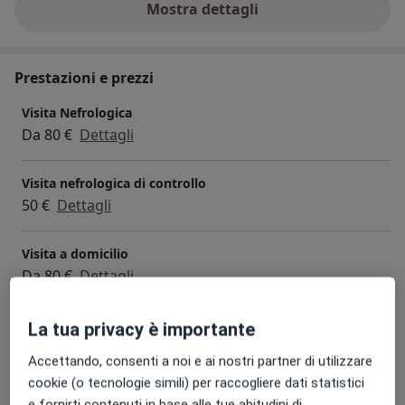
Mostra dettagli
sull'esperienza
Prestazioni e prezzi
Visita Nefrologica
Da 80 €
Dettagli
Visita nefrologica di controllo
50 €
Dettagli
Visita a domicilio
Da 80 €
Dettagli
Prima Visita
La tua privacy è importante
80 €
Dettagli
Accettando, consenti a noi e ai nostri partner di utilizzare
cookie (o tecnologie simili) per raccogliere dati statistici
Visita di controllo
e fornirti contenuti in base alle tue abitudini di