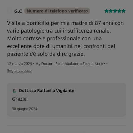
G.C
Numero di telefono verificato
G
Visita a domicilio per mia madre di 87 anni con
varie patologie tra cui insufficenza renale.
Molto cortese e professionale con una
eccellente dote di umanità nei confronti del
paziente c'è solo da dire grazie.
12 marzo 2024
•
My Doctor - Poliambulatorio Specialistico
•
•
secondo l'opinione dell'utente G.C
Segnala abuso
Dott.ssa Raffaella Vigilante
Grazie!
30 giugno 2024