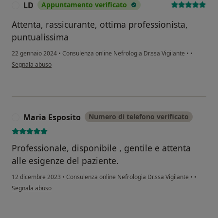
LD
Appuntamento verificato
L
Attenta, rassicurante, ottima professionista,
puntualissima
22 gennaio 2024
•
Consulenza online Nefrologia Dr.ssa Vigilante
•
•
secondo l'opinione dell'utente LD
Segnala abuso
Maria Esposito
Numero di telefono verificato
M
Professionale, disponibile , gentile e attenta
alle esigenze del paziente.
12 dicembre 2023
•
Consulenza online Nefrologia Dr.ssa Vigilante
•
•
secondo l'opinione dell'utente Maria Esposito
Segnala abuso