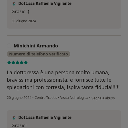
Dott.ssa Raffaella Vigilante
Grazie :)
30 giugno 2024
Minichini Armando
M
Numero di telefono verificato
La dottoressa è una persona molto umana,
bravissima professionista, e fornisce tutte le
spiegazioni con cortesia, ispira tanta fiducia!!!!!!
secondo l'opinione del
20 giugno 2024
•
Centro Trades
•
Visita Nefrologica
•
Segnala abuso
Dott.ssa Raffaella Vigilante
Grazie!