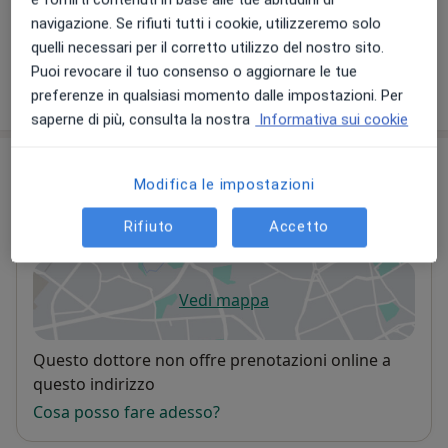
50 €
Dettagli
navigazione. Se rifiuti tutti i cookie, utilizzeremo solo
quelli necessari per il corretto utilizzo del nostro sito.
Puoi revocare il tuo consenso o aggiornare le tue
Come funzionano i prezzi?
preferenze in qualsiasi momento dalle impostazioni. Per
saperne di più, consulta la nostra
Informativa sui cookie
Indirizzo
Modifica le impostazioni
Centro Trades
Rifiuto
Accetto
traversa Turner, 44,
Sarno
84087
Vedi mappa
si apre in una nuova scheda
Disponibilità
Questo dottore non offre prenotazioni online a
questo indirizzo
Cosa posso fare adesso?