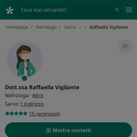
Men
Cosa stai cercando?
Homepage
Nefrologo
Sarno
Raffaella Vigilante
Cambia città
Dott.ssa
Raffaella Vigilante
sulle specializzazioni
Nefrologa
·
Altro
Sarno
1 indirizzo
15 recensioni
Mostra contatti