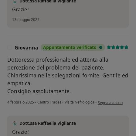
Dott.ssa Raffaella Vigilante
Grazie !
13 maggio 2025
Giovanna
Appuntamento verificato
G
Dottoressa professionale ed attenta alla
percezione del problema del paziente.
Chiarissima nelle spiegazioni fornite. Gentile ed
empatica.
Consiglio assolutamente.
secondo l'opinione del
4 febbraio 2025
•
Centro Trades
•
Visita Nefrologica
•
Segnala abuso
Dott.ssa Raffaella Vigilante
Grazie !