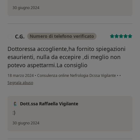
30 giugno 2024
C.G.
Numero di telefono verificato
C
Dottoressa accogliente,ha fornito spiegazioni
esaurienti, nulla da eccepire ,di meglio non
potevo aspettarmi.La consiglio
18 marzo 2024
•
Consulenza online Nefrologia Dr.ssa Vigilante
•
•
secondo l'opinione dell'utente C.G.
Segnala abuso
Dott.ssa Raffaella Vigilante
:)
30 giugno 2024