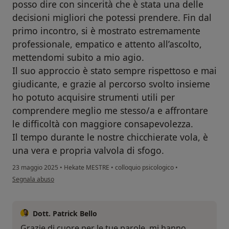
posso dire con sincerità che è stata una delle
decisioni migliori che potessi prendere. Fin dal
primo incontro, si è mostrato estremamente
professionale, empatico e attento all’ascolto,
mettendomi subito a mio agio.
Il suo approccio è stato sempre rispettoso e mai
giudicante, e grazie al percorso svolto insieme
ho potuto acquisire strumenti utili per
comprendere meglio me stesso/a e affrontare
le difficoltà con maggiore consapevolezza.
Il tempo durante le nostre chicchierate vola, è
una vera e propria valvola di sfogo.
23 maggio 2025
•
Hekate MESTRE
•
colloquio psicologico
•
secondo l'opinione dell'utente Lavinia
Segnala abuso
Dott. Patrick Bello
Grazie di cuore per le tue parole, mi hanno