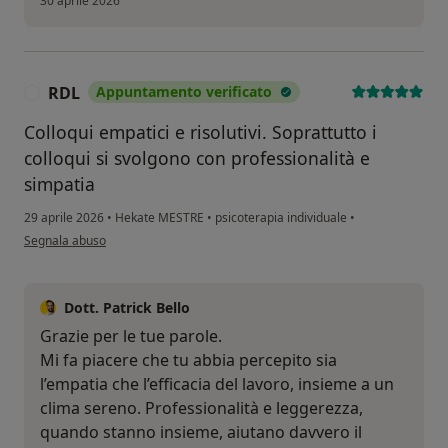
30 aprile 2026
RDL
Appuntamento verificato
R
Colloqui empatici e risolutivi. Soprattutto i
colloqui si svolgono con professionalità e
simpatia
29 aprile 2026
•
Hekate MESTRE
•
psicoterapia individuale
•
secondo l'opinione dell'utente RDL
Segnala abuso
Dott. Patrick Bello
Grazie per le tue parole.
Mi fa piacere che tu abbia percepito sia
l’empatia che l’efficacia del lavoro, insieme a un
clima sereno. Professionalità e leggerezza,
quando stanno insieme, aiutano davvero il