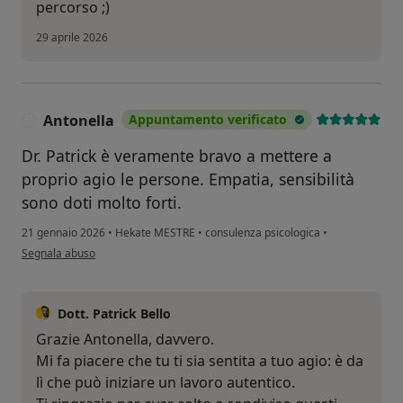
percorso ;)
29 aprile 2026
Antonella
Appuntamento verificato
A
Dr. Patrick è veramente bravo a mettere a
proprio agio le persone. Empatia, sensibilità
sono doti molto forti.
21 gennaio 2026
•
Hekate MESTRE
•
consulenza psicologica
•
secondo l'opinione dell'utente Antonella
Segnala abuso
Dott. Patrick Bello
Grazie Antonella, davvero.
Mi fa piacere che tu ti sia sentita a tuo agio: è da
lì che può iniziare un lavoro autentico.