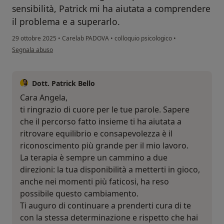
sensibilità, Patrick mi ha aiutata a comprendere
il problema e a superarlo.
29 ottobre 2025
•
Carelab PADOVA
•
colloquio psicologico
•
secondo l'opinione dell'utente Angela
Segnala abuso
Dott. Patrick Bello
Cara Angela,
ti ringrazio di cuore per le tue parole. Sapere
che il percorso fatto insieme ti ha aiutata a
ritrovare equilibrio e consapevolezza è il
riconoscimento più grande per il mio lavoro.
La terapia è sempre un cammino a due
direzioni: la tua disponibilità a metterti in gioco,
anche nei momenti più faticosi, ha reso
possibile questo cambiamento.
Ti auguro di continuare a prenderti cura di te
con la stessa determinazione e rispetto che hai