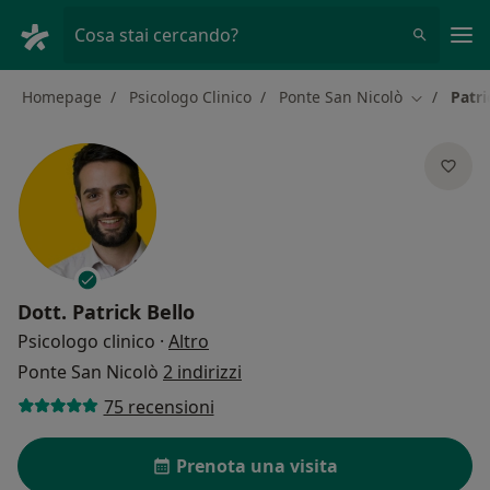
Men
Cosa stai cercando?
Homepage
Psicologo Clinico
Ponte San Nicolò
Patri
Cambia cit
Dott.
Patrick Bello
sulle specializzazioni
Psicologo clinico
·
Altro
Ponte San Nicolò
2 indirizzi
75 recensioni
Prenota una visita