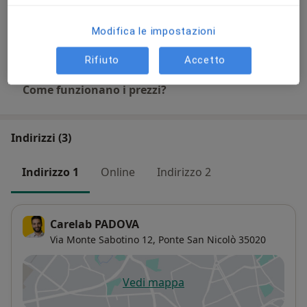
75 €
Dettagli
Modifica le impostazioni
+ 15 prestazioni
Rifiuto
Accetto
Come funzionano i prezzi?
Indirizzi (3)
Indirizzo 1
Online
Indirizzo 2
Carelab PADOVA
Via Monte Sabotino 12,
Ponte San Nicolò
35020
Vedi mappa
si apre in una nuova scheda