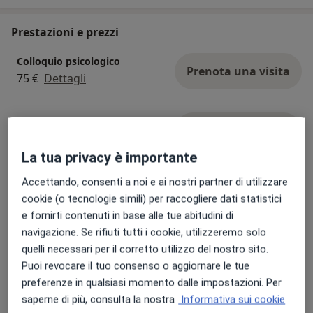
Prestazioni e prezzi
Colloquio psicologico
Prenota una visita
75 €
Dettagli
Mediazione familiare
Prenota una visita
90 €
Dettagli
La tua privacy è importante
Sostegno genitoriale
Accettando, consenti a noi e ai nostri partner di utilizzare
Prenota una visita
90 €
Dettagli
cookie (o tecnologie simili) per raccogliere dati statistici
e fornirti contenuti in base alle tue abitudini di
navigazione. Se rifiuti tutti i cookie, utilizzeremo solo
Psicoterapia di coppia
Prenota una visita
quelli necessari per il corretto utilizzo del nostro sito.
90 €
Dettagli
Puoi revocare il tuo consenso o aggiornare le tue
preferenze in qualsiasi momento dalle impostazioni. Per
Psicoterapia della dipendenza
saperne di più, consulta la nostra
Informativa sui cookie
affettiva
Prenota una visita