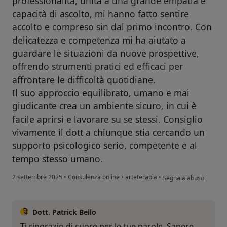
professionalità, unita a una grande empatia e
capacità di ascolto, mi hanno fatto sentire
accolto e compreso sin dal primo incontro. Con
delicatezza e competenza mi ha aiutato a
guardare le situazioni da nuove prospettive,
offrendo strumenti pratici ed efficaci per
affrontare le difficoltà quotidiane.
Il suo approccio equilibrato, umano e mai
giudicante crea un ambiente sicuro, in cui è
facile aprirsi e lavorare su se stessi. Consiglio
vivamente il dott a chiunque stia cercando un
supporto psicologico serio, competente e al
tempo stesso umano.
secondo l'opinione dell
2 settembre 2025
•
Consulenza online
•
arteterapia
•
Segnala abuso
Dott. Patrick Bello
Ti ringrazio di cuore per le tue parole. Sapere