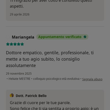
Ti ringrazio per aver colto e condiviso questi
aspetti.
29 aprile 2026
Mariangela
Appuntamento verificato
M
Dottore empatico, gentile, professionale, ti
mette a tuo agio subito, lo consiglio
assolutamente
29 novembre 2025
secondo l'opinione d
•
Hekate MESTRE
•
colloquio psicologico età evolutiva
•
Segnala abuso
Dott. Patrick Bello
Grazie di cuore per le tue parole.
Sono felice che ti sia sentita a proprio agio: è un