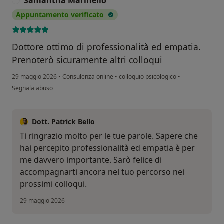
Samantha Marinello
S
Appuntamento verificato
Dottore ottimo di professionalità ed empatia.
Prenoterò sicuramente altri colloqui
29 maggio 2026
•
Consulenza online
•
colloquio psicologico
•
secondo l'opinione dell'utente Samantha Marinello
Segnala abuso
Dott. Patrick Bello
Ti ringrazio molto per le tue parole. Sapere che
hai percepito professionalità ed empatia è per
me davvero importante. Sarò felice di
accompagnarti ancora nel tuo percorso nei
prossimi colloqui.
29 maggio 2026