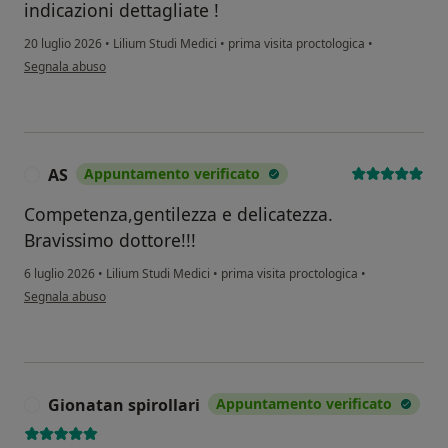
indicazioni dettagliate !
20 luglio 2026
•
Lilium Studi Medici
•
prima visita proctologica
•
secondo l'opinione dell'utente Claudio B.
Segnala abuso
AS
Appuntamento verificato
A
Competenza,gentilezza e delicatezza.
Bravissimo dottore!!!
6 luglio 2026
•
Lilium Studi Medici
•
prima visita proctologica
•
secondo l'opinione dell'utente AS
Segnala abuso
Gionatan spirollari
Appuntamento verificato
G