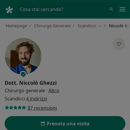
Men
Cosa stai cercando?
Homepage
Chirurgo Generale
Scandicci
Niccolò Gh
Cambia città
Dott.
Niccolò Ghezzi
sulle specializzazioni
Chirurgo generale
·
Altro
Scandicci
4 indirizzi
87 recensioni
Prenota una visita