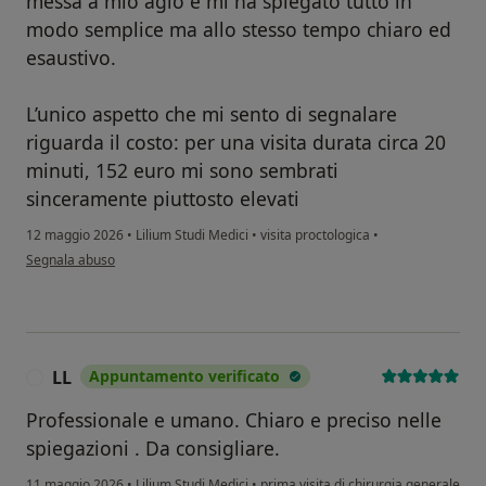
messa a mio agio e mi ha spiegato tutto in
modo semplice ma allo stesso tempo chiaro ed
esaustivo.
L’unico aspetto che mi sento di segnalare
riguarda il costo: per una visita durata circa 20
minuti, 152 euro mi sono sembrati
sinceramente piuttosto elevati
12 maggio 2026
•
Lilium Studi Medici
•
visita proctologica
•
secondo l'opinione dell'utente silvia
Segnala abuso
LL
Appuntamento verificato
L
Professionale e umano. Chiaro e preciso nelle
spiegazioni . Da consigliare.
11 maggio 2026
•
Lilium Studi Medici
•
prima visita di chirurgia generale