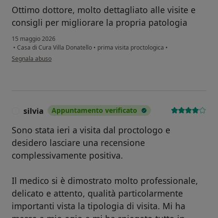
Ottimo dottore, molto dettagliato alle visite e
consigli per migliorare la propria patologia
15 maggio 2026
•
Casa di Cura Villa Donatello
•
prima visita proctologica
•
secondo l'opinione dell'utente Gionatan spirollari
Segnala abuso
silvia
Appuntamento verificato
S
Sono stata ieri a visita dal proctologo e
desidero lasciare una recensione
complessivamente positiva.
Il medico si è dimostrato molto professionale,
delicato e attento, qualità particolarmente
importanti vista la tipologia di visita. Mi ha