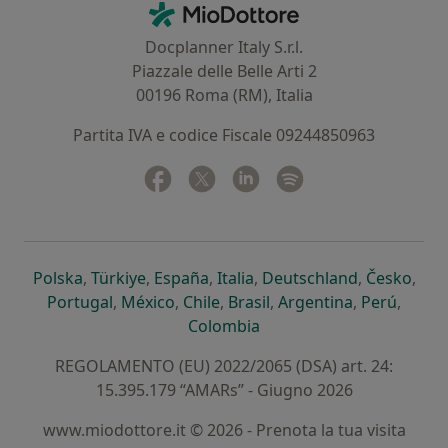
MioDottore - Homepage
Docplanner Italy S.r.l.
Piazzale delle Belle Arti 2
00196 Roma (RM), Italia
Partita IVA e codice Fiscale 09244850963
Facebook
si apre in una nuova scheda
Twitter
si apre in una nuova scheda
Linkedin
si apre in una nuova sc
Spotify
si apre in una nuo
si apre in una nuova scheda
si apre in una nuova scheda
si apre in una nuova scheda
si apre in una nuova sche
si apre in 
si a
Polska
,
Türkiye
,
España
,
Italia
,
Deutschland
,
Česko
,
si apre in una nuova scheda
si apre in una nuova scheda
si apre in una nuova scheda
si apre in una nuova s
si apre in u
si apr
Portugal
,
México
,
Chile
,
Brasil
,
Argentina
,
Perú
,
si apre in una nuova sch
Colombia
REGOLAMENTO (EU) 2022/2065 (DSA) art. 24:
15.395.179 “AMARs” - Giugno 2026
www.miodottore.it © 2026 - Prenota la tua visita