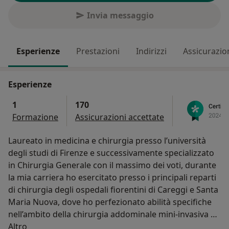
Invia messaggio
Esperienze
Prestazioni
Indirizzi
Assicurazio
Esperienze
1
170
Formazione
Assicurazioni accettate
Laureato in medicina e chirurgia presso l’università
degli studi di Firenze e successivamente specializzato
in Chirurgia Generale con il massimo dei voti, durante
la mia carriera ho esercitato presso i principali reparti
di chirurgia degli ospedali fiorentini di Careggi e Santa
Maria Nuova, dove ho perfezionato abilità specifiche
nell’ambito della chirurgia addominale mini-invasiva e
Su di me
della chirurgia dermatologica ambulatoriale.
Altro