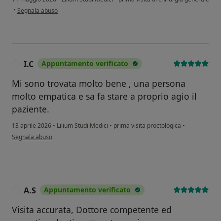
secondo l'opinione dell'utente LL
•
Segnala abuso
I.C
Appuntamento verificato
I
Mi sono trovata molto bene , una persona
molto empatica e sa fa stare a proprio agio il
paziente.
13 aprile 2026
•
Lilium Studi Medici
•
prima visita proctologica
•
secondo l'opinione dell'utente I.C
Segnala abuso
A.S
Appuntamento verificato
A
Visita accurata, Dottore competente ed