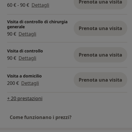
Prenota una visita
Riparazione di ernie delle parete addominale
60 € - 90 €
Dettagli
laparoscopica e a “cielo aperto”
Ernie inguinali
Visita di controllo di chirurgia
Ernie crurali
generale
Prenota una visita
Ernie ombelicali
90 €
Dettagli
Ernie di Spigelio
Laparoceli
Visita di controllo
Prenota una visita
90 €
Dettagli
Colecistectomia laparoscopica
Calcolosi della colecisti
Visita a domicilio
Prenota una visita
Poliposi della colecisti
200 €
Dettagli
+ 20 prestazioni
Come funzionano i prezzi?