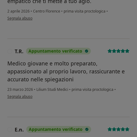
empatico che ti mette a tuo agio.
2 aprile 2026
•
Centro Florence
•
prima visita proctologica
•
secondo l'opinione dell'utente A.S
Segnala abuso
T.R.
Appuntamento verificato
T
Medico giovane e molto preparato,
appassionato al proprio lavoro, rassicurante e
accurato nelle spiegazioni
23 marzo 2026
•
Lilium Studi Medici
•
prima visita proctologica
•
secondo l'opinione dell'utente T.R.
Segnala abuso
E.n.
Appuntamento verificato
E