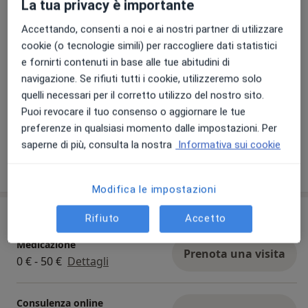
La tua privacy è importante
Ambiti Specifici:
Accettando, consenti a noi e ai nostri partner di utilizzare
cookie (o tecnologie simili) per raccogliere dati statistici
Chirurgia ambulatoriale e dermatologica:
e fornirti contenuti in base alle tue abitudini di
asportazione chirurgica di lesioni di cute, sottocute e
navigazione. Se rifiuti tutti i cookie, utilizzeremo solo
del cuoio capelluto:
quelli necessari per il corretto utilizzo del nostro sito.
Puoi revocare il tuo consenso o aggiornare le tue
Nevi cutanei sospetti
Visualizza galleria (1)
preferenze in qualsiasi momento dalle impostazioni. Per
Neoplasie cutanee
saperne di più, consulta la nostra
Informativa sui cookie
Fibromi cutanei
Mostra dettagli
Lipomi
sull'esperienza
Cisti sebacee
Modifica le impostazioni
Cisti dermoidi
Prestazioni e prezzi
Cisti Pilonidale (sacrococcigea)
Rifiuto
Accetto
Granulomi
Medicazione
Corpi estranei
Prenota una visita
0 € - 50 €
Dettagli
Onicogrifosi
Paterecci (unghie incarnite)
Consulenza online