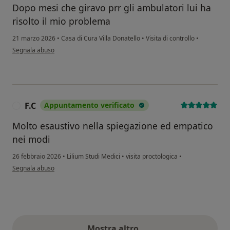
Dopo mesi che giravo prr gli ambulatori lui ha
risolto il mio problema
21 marzo 2026
•
Casa di Cura Villa Donatello
•
Visita di controllo
•
secondo l'opinione dell'utente E.n.
Segnala abuso
F.C
Appuntamento verificato
F
Molto esaustivo nella spiegazione ed empatico
nei modi
26 febbraio 2026
•
Lilium Studi Medici
•
visita proctologica
•
secondo l'opinione dell'utente F.C
Segnala abuso
Mostra altro