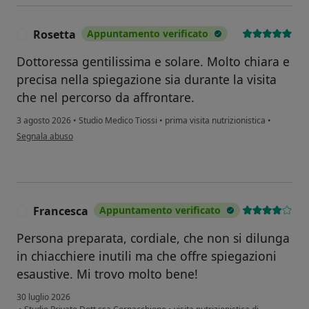
Rosetta
Appuntamento verificato
R
Dottoressa gentilissima e solare. Molto chiara e
precisa nella spiegazione sia durante la visita
che nel percorso da affrontare.
3 agosto 2026
•
Studio Medico Tiossi
•
prima visita nutrizionistica
•
secondo l'opinione dell'utente Rosetta
Segnala abuso
Francesca
Appuntamento verificato
F
Persona preparata, cordiale, che non si dilunga
in chiacchiere inutili ma che offre spiegazioni
esaustive. Mi trovo molto bene!
30 luglio 2026