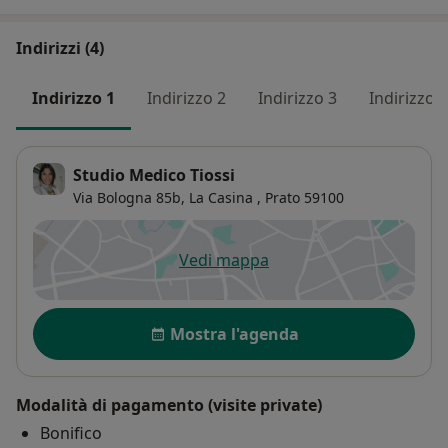
Lavorare insieme con obiettivi graduali e raggiungibili,
incoraggia le persone a ritrovare il proprio equilibrio
Indirizzi (4)
alimentare, mangiando con piacere.
Indirizzo 1
Indirizzo 2
Indirizzo 3
Indirizzo 4
Studio Medico Tiossi
Via Bologna 85b,
La Casina
,
Prato
59100
Vedi mappa
si apre in una nuova scheda
Disponibilità
Mostra l'agenda
Modalità di pagamento (visite private)
Bonifico