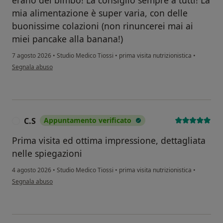
mia alimentazione è super varia, con delle
buonissime colazioni (non rinuncerei mai ai
miei pancake alla banana!)
7 agosto 2026
•
Studio Medico Tiossi
•
prima visita nutrizionistica
•
secondo l'opinione dell'utente Sara Gaito
Segnala abuso
C.S
Appuntamento verificato
C
Prima visita ed ottima impressione, dettagliata
nelle spiegazioni
4 agosto 2026
•
Studio Medico Tiossi
•
prima visita nutrizionistica
•
secondo l'opinione dell'utente C.S
Segnala abuso