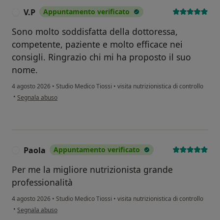
V.P
Appuntamento verificato
V
Sono molto soddisfatta della dottoressa,
competente, paziente e molto efficace nei
consigli. Ringrazio chi mi ha proposto il suo
nome.
4 agosto 2026
•
Studio Medico Tiossi
•
visita nutrizionistica di controllo
secondo l'opinione dell'utente V.P
•
Segnala abuso
Paola
Appuntamento verificato
P
Per me la migliore nutrizionista grande
professionalità
4 agosto 2026
•
Studio Medico Tiossi
•
visita nutrizionistica di controllo
secondo l'opinione dell'utente Paola
•
Segnala abuso