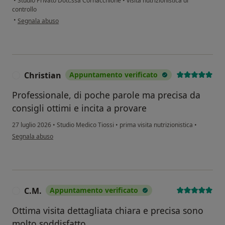
•
Studio Privato Dott.ssa Cornacchione
•
visita nutrizionistica di
controllo
secondo l'opinione dell'utente Francesca
•
Segnala abuso
Christian
Appuntamento verificato
C
Professionale, di poche parole ma precisa da
consigli ottimi e incita a provare
27 luglio 2026
•
Studio Medico Tiossi
•
prima visita nutrizionistica
•
secondo l'opinione dell'utente Christian
Segnala abuso
C.M.
Appuntamento verificato
C
Ottima visita dettagliata chiara e precisa sono
molto soddisfatto