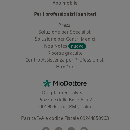
App mobile
Per i professionisti sanitari
Prezzi
Soluzione per Specialisti
Soluzione per Centri Medici
Noa Notes
nuovo
Risorse gratuite
Centro Assistenza per Professionisti
HireDoc
Contatti
MioDottore - Homepage
Docplanner Italy S.r.l.
Piazzale delle Belle Arti 2
00196 Roma (RM), Italia
Partita IVA e codice Fiscale 09244850963
Facebook
si apre in una nuova scheda
Twitter
si apre in una nuova scheda
Linkedin
si apre in una nuova sc
Spotify
si apre in una nuo