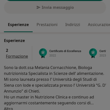
Invia messaggio
Esperienze
Prestazioni
Indirizzi
Assicurazio
Esperienze
2
Formazione
Sono la dott.ssa Melania Cornacchione, Biologa
nutrizionista Specialista in Scienze dell’ alimentazione.
Mi sono laureata presso l’ Università degli Studi di
Siena con lode e specializzata presso l’ Università “G. D’
Annunzio” di Chieti.
Ho un master in Nutrizione Clinica e continuo ad
aggiornarmi costantemente seguendo corsi di
Su di me
perfezionamento inerenti la nutrizione umana.
Altro