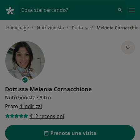
Men
Cosa stai cercando?
Homepage
Nutrizionista
Prato
Melania Cornacchio
Cambia città
Dott.ssa
Melania Cornacchione
sulle specializzazioni
Nutrizionista
·
Altro
Prato
4 indirizzi
412 recensioni
Prenota una visita