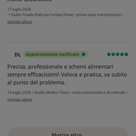
17 luglio 2026
•
Studio Privato Dott.ssa Cornacchione
•
prima visita nutrizionistica
•
secondo l'opinione dell'utente C.M.
Segnala abuso
DL
Appuntamento verificato
D
Precisa, professionale e schemi alimentari
sempre efficacissimi! Veloce e pratica, va subito
al punto del problema.
14 luglio 2026
•
Studio Medico Tiossi
•
visita nutrizionistica di controllo
•
secondo l'opinione dell'utente DL
Segnala abuso
Mostra altro