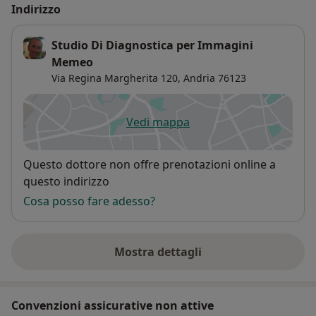
Indirizzo
Studio Di Diagnostica per Immagini
Memeo
Via Regina Margherita 120,
Andria
76123
Vedi mappa
si apre in una nuova scheda
Disponibilità
Questo dottore non offre prenotazioni online a
questo indirizzo
Cosa posso fare adesso?
Mostra dettagli
sull'indirizzo
Convenzioni assicurative non attive