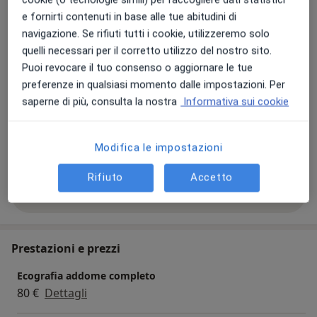
sovraortico e periferico, coronaro-TC e angio-TC atrio
e fornirti contenuti in base alle tue abitudini di
Principali patologie trattate
destro); Radiologia Interventistica, Risonanza
navigazione. Se rifiuti tutti i cookie, utilizzeremo solo
Dolore addominale
Frattura
Magnetica, in special modo nelle sue applicazioni
quelli necessari per il corretto utilizzo del nostro sito.
Neoplasie della mammella
Dolore toracico
Osteoarticolari.
Puoi revocare il tuo consenso o aggiornare le tue
a11y_sr_more_diseases
Osteoporosi
+40
preferenze in qualsiasi momento dalle impostazioni. Per
saperne di più, consulta la nostra
Informativa sui cookie
Presso questo indirizzo visito
Adulti
Modifica le impostazioni
Bambini
Rifiuto
Accetto
Mostra dettagli
sull'esperienza
Prestazioni e prezzi
Ecografia addome completo
80 €
Dettagli