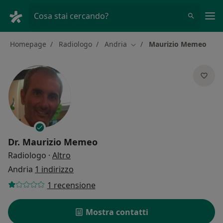
Men
Cosa stai cercando?
Homepage
Radiologo
Andria
Maurizio Memeo
Cambia città
Dr.
Maurizio Memeo
sulle specializzazioni
Radiologo
·
Altro
Andria
1 indirizzo
1 recensione
Mostra contatti