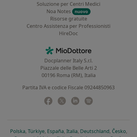
Soluzione per Centri Medici
Noa Notes
nuovo
Risorse gratuite
Centro Assistenza per Professionisti
HireDoc
Contatti
MioDottore - Homepage
Docplanner Italy S.r.l.
Piazzale delle Belle Arti 2
00196 Roma (RM), Italia
Partita IVA e codice Fiscale 09244850963
Facebook
si apre in una nuova scheda
Twitter
si apre in una nuova scheda
Linkedin
si apre in una nuova sc
Spotify
si apre in una nuo
si apre in una nuova scheda
si apre in una nuova scheda
si apre in una nuova scheda
si apre in una nuova sche
si apre in 
si a
Polska
,
Türkiye
,
España
,
Italia
,
Deutschland
,
Česko
,