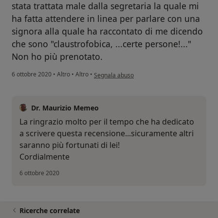
stata trattata male dalla segretaria la quale mi
ha fatta attendere in linea per parlare con una
signora alla quale ha raccontato di me dicendo
che sono "claustrofobica, ...certe persone!..."
Non ho più prenotato.
secondo l'opinione dell'utente Lella
6 ottobre 2020
•
Altro
•
Altro
•
Segnala abuso
Dr. Maurizio Memeo
La ringrazio molto per il tempo che ha dedicato
a scrivere questa recensione...sicuramente altri
saranno più fortunati di lei!
Cordialmente
6 ottobre 2020
Ricerche correlate