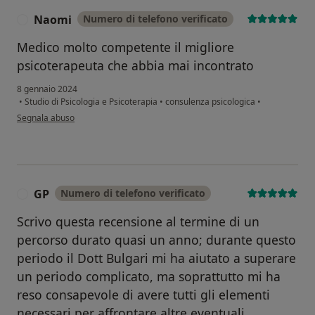
Naomi
Numero di telefono verificato
N
Medico molto competente il migliore
psicoterapeuta che abbia mai incontrato
8 gennaio 2024
•
Studio di Psicologia e Psicoterapia
•
consulenza psicologica
•
secondo l'opinione dell'utente Naomi
Segnala abuso
GP
Numero di telefono verificato
G
Scrivo questa recensione al termine di un
percorso durato quasi un anno; durante questo
periodo il Dott Bulgari mi ha aiutato a superare
un periodo complicato, ma soprattutto mi ha
reso consapevole di avere tutti gli elementi
necessari per affrontare altre eventuali