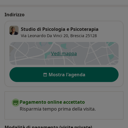
Indirizzo
Studio di Psicologia e Psicoterapia
Via Leonardo Da Vinci 20,
Brescia
25128
Vedi mappa
si apre in una nuova scheda
Disponibilità
Mostra l'agenda
Pagamento online accettato
Risparmia tempo prima della visita.
Modalità di pagamento (visite private)