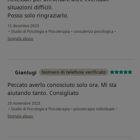
situazioni difficili.
Posso solo ringraziarlo.
12 dicembre 2023
•
Studio di Psicologia e Psicoterapia
•
consulenza psicologica
•
secondo l'opinione dell'utente GP
Segnala abuso
Gianlugi
Numero di telefono verificato
G
Peccato averlo conosciuto solo ora. Mi sta
aiutando tanto. Consigliato
25 novembre 2023
•
Studio di Psicologia e Psicoterapia
•
psicoterapia individuale
•
secondo l'opinione dell'utente Gianlugi
Segnala abuso