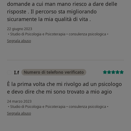
domande a cui man mano riesco a dare delle
risposte . Il percorso sta migliorando
sicuramente la mia qualità di vita .
22 giugno 2023
•
Studio di Psicologia e Psicoterapia
•
consulenza psicologica
•
secondo l'opinione dell'utente Daniela Lonero
Segnala abuso
I.f
Numero di telefono verificato
I
È la prima volta che mi rivolgo ad un psicologo
e devo dire che mi sono trovato a mio agio
24 marzo 2023
•
Studio di Psicologia e Psicoterapia
•
consulenza psicologica
•
secondo l'opinione dell'utente I.f
Segnala abuso