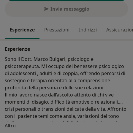
Invia messaggio
Esperienze
Prestazioni
Indirizzi
Assicurazio
Esperienze
Sono il Dott. Marco Bulgari, psicologo e
psicoterapeuta. Mi occupo del benessere psicologico
di adolescenti , adulti e di coppia, offrendo percorsi di
sostegno e terapia orientati alla comprensione
profonda della persona e delle sue relazioni.
Il mio lavoro nasce dall’ascolto attento di chi vive
momenti di disagio, difficoltà emotive o relazionali,
crisi personali o transizioni delicate della vita. Affronto
con il paziente temi come ansia, variazioni del tono
dell’umore, stress e vissuti di fatica legati al proprio
Su di me
Altro
mondo affettivo, familiare o lavorativo.