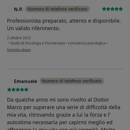
N.P.
Numero di telefono verificato
N
Professionista preparato, attento e disponibile.
Un valido riferimento.
2 ottobre 2023
•
Studio di Psicologia e Psicoterapia
•
consulenza psicologica
•
secondo l'opinione dell'utente N.P.
Segnala abuso
Emanuele
Numero di telefono verificato
E
Da qualche anno mi sono rivolto al Dottor
Marco per superare una serie di difficoltà della
mia vita, ritrovando grazie a lui la forza e l'
autostima necessaria per capirmi meglio ed
affrontare la mia vita con più serenità. Molto