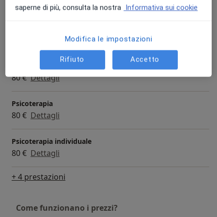
80 €
Dettagli
saperne di più, consulta la nostra
Informativa sui cookie
Colloquio psicologico
Modifica le impostazioni
80 €
Dettagli
Rifiuto
Accetto
Colloquio psicologico clinico
80 €
Dettagli
Psicoterapia
80 €
Dettagli
Psicoterapia individuale
80 €
Dettagli
+ 4 prestazioni
Come funzionano i prezzi?