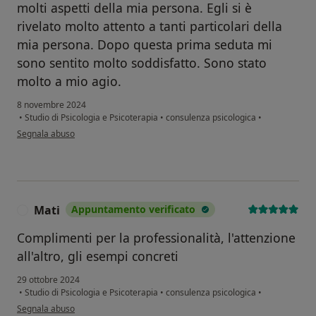
molti aspetti della mia persona. Egli si è
rivelato molto attento a tanti particolari della
mia persona. Dopo questa prima seduta mi
sono sentito molto soddisfatto. Sono stato
molto a mio agio.
8 novembre 2024
•
Studio di Psicologia e Psicoterapia
•
consulenza psicologica
•
secondo l'opinione dell'utente Andrea Sanità
Segnala abuso
Mati
Appuntamento verificato
M
Complimenti per la professionalità, l'attenzione
all'altro, gli esempi concreti
29 ottobre 2024
•
Studio di Psicologia e Psicoterapia
•
consulenza psicologica
•
secondo l'opinione dell'utente Mati
Segnala abuso