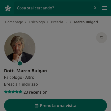
Men
Cosa stai cercando?
Homepage
Psicologo
Brescia
Marco Bulgari
Cambia città
Dott.
Marco Bulgari
sulle specializzazioni
Psicologo
·
Altro
Brescia
1 indirizzo
23 recensioni
Prenota una visita