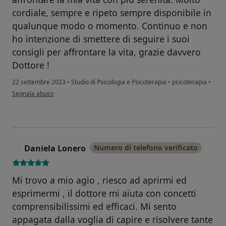
cordiale, sempre e ripeto sempre disponibile in
qualunque modo o momento. Continuo e non
ho intenzione di smettere di seguire i suoi
consigli per affrontare la vita, grazie davvero
Dottore !
22 settembre 2023
•
Studio di Psicologia e Psicoterapia
•
psicoterapia
•
secondo l'opinione dell'utente Emanuele
Segnala abuso
Daniela Lonero
Numero di telefono verificato
D
Mi trovo a mio agio , riesco ad aprirmi ed
esprimermi , il dottore mi aiuta con concetti
comprensibilissimi ed efficaci. Mi sento
appagata dalla voglia di capire e risolvere tante