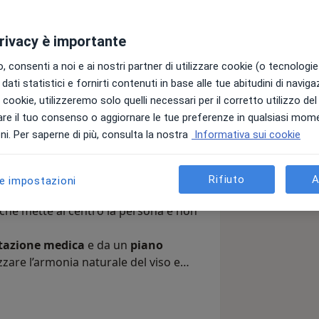
privacy è importante
 consenti a noi e ai nostri partner di utilizzare cookie (o tecnologie 
dati statistici e fornirti contenuti in base alle tue abitudini di navig
versità “La Sapienza” di Roma
, con
i i cookie, utilizzeremo solo quelli necessari per il corretto utilizzo de
 estetica
conseguita attraverso un
re il tuo consenso o aggiornare le tue preferenze in qualsiasi mom
ernazionale di Medicina Estetica
i. Per saperne di più, consulta la nostra
Informativa sui cookie
azionali a Londra, Ginevra e Praga
,
Rifiuto
A
le impostazioni
tecniche più avanzate nel campo degli
ina Estetica (SIME)
e pratico una
 che mette al centro la persona e non
tazione medica
e da un
piano
izzare l’armonia naturale del viso e