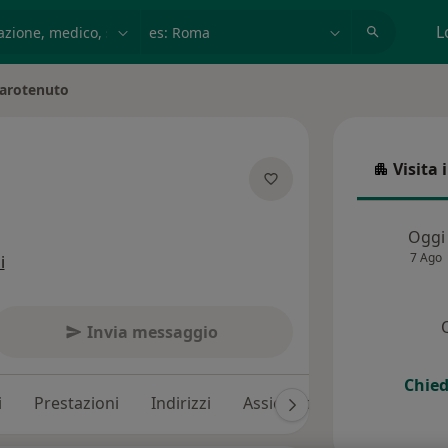
azione, medico, struttura
es: Roma
L
arotenuto
à
Visita 
Visita in
lle specializzazioni
Oggi
7 Ago
i
Invia messaggio
Chied
i
Prestazioni
Indirizzi
Assicurazioni
Recension