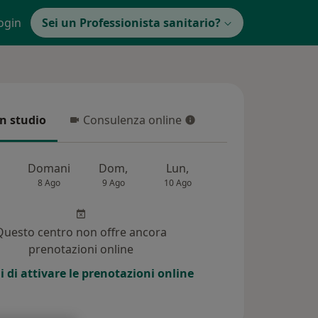
ogin
Sei un Professionista sanitario?
in studio
Consulenza online
 studio
Consulenza online
Domani
Dom,
Lun,
Mar,
Mer,
8 Ago
9 Ago
10 Ago
11 Ago
12 Ag
Questo centro non offre ancora
prenotazioni online
i di attivare le prenotazioni online
i (372)
Risposte ai pazienti (7)