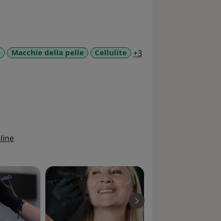
a11y_sr_more_diseas
e
Macchie della pelle
Cellulite
+3
line