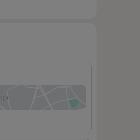
appa
 apre in una nuova scheda