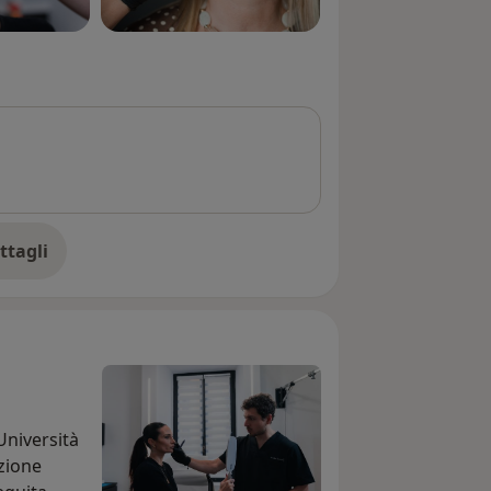
ttagli
ll'esperienza
Università
zione