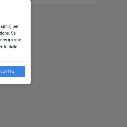
simili) per
azione. Se
l nostro sito.
ento dalle
ccetto