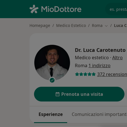
es. prest
Homepage
Medico Estetico
Roma
Luca C
Cambia citt
Dr.
Luca Carotenuto
su
Medico estetico
·
Altro
Roma
1 indirizzo
372 recension
Prenota una visita
Esperienze
Comunicazioni important