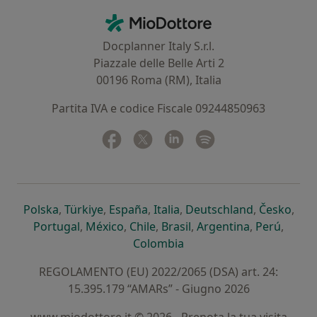
Contatti
MioDottore - Homepage
Docplanner Italy S.r.l.
Piazzale delle Belle Arti 2
00196 Roma (RM), Italia
Partita IVA e codice Fiscale 09244850963
Facebook
si apre in una nuova scheda
Twitter
si apre in una nuova scheda
Linkedin
si apre in una nuova sc
Spotify
si apre in una nuo
si apre in una nuova scheda
si apre in una nuova scheda
si apre in una nuova scheda
si apre in una nuova sche
si apre in 
si a
Polska
,
Türkiye
,
España
,
Italia
,
Deutschland
,
Česko
,
si apre in una nuova scheda
si apre in una nuova scheda
si apre in una nuova scheda
si apre in una nuova s
si apre in u
si apr
Portugal
,
México
,
Chile
,
Brasil
,
Argentina
,
Perú
,
si apre in una nuova sch
Colombia
REGOLAMENTO (EU) 2022/2065 (DSA) art. 24:
15.395.179 “AMARs” - Giugno 2026