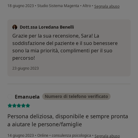
secondo l'opinione dell'u
18 giugno 2023
•
Studio Sistema Magenta
•
Altro
•
Segnala abuso
Dott.ssa Loredana Benelli
Grazie per la sua recensione, Sara! La
soddisfazione del paziente e il suo benessere
sono la mia priorità, complimenti per il suo
percorso!
23 giugno 2023
Emanuela
Numero di telefono verificato
E
Persona deliziosa, disponibile e sempre pronta
a aiutare le persone/famiglie
secondo l'opinione dell'
14 giugno 2023
•
Online
•
consulenza psicologica
•
Segnala abuso