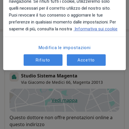
+ 7 prestazioni
navigazione. Se rifiuti tutti i cookie, utilizzeremo solo
quelli necessari per il corretto utilizzo del nostro sito.
Puoi revocare il tuo consenso o aggiornare le tue
Come funzionano i prezzi?
preferenze in qualsiasi momento dalle impostazioni. Per
saperne di più, consulta la nostra
Informativa sui cookie
Indirizzi (2)
Modifica le impostazioni
Indirizzo
Online
Rifiuto
Accetto
Studio Sistema Magenta
Via Giacomo de Medici 66,
Magenta
20013
Vedi mappa
si apre in una nuova scheda
Disponibilità
Questo dottore non offre prenotazioni online a
questo indirizzo