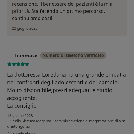
recensione, il benessere dei pazienti è la mia
priorità. Sta facendo un ottimo percorso,
continuiamo così!
23 giugno 2023
Tommaso
Numero di telefono verificato
T
La dottoressa Loredana ha una grande empatia
nei confronti degli adolescenti e dei bambini.
Molto disponibile,prezzi adeguati e studio
accogliente.
La consiglio
18 giugno 2023
•
Studio Sistema Magenta
•
somministrazione e interpretazione di test
di intelligenza
secondo l'opinione dell'utente Tommaso
•
Segnala abuso