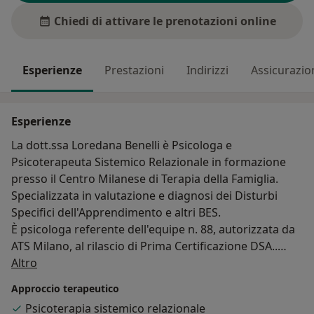
Chiedi di attivare le prenotazioni online
Esperienze
Prestazioni
Indirizzi
Assicurazio
Esperienze
La dott.ssa Loredana Benelli è Psicologa e
Psicoterapeuta Sistemico Relazionale in formazione
presso il Centro Milanese di Terapia della Famiglia.
Specializzata in valutazione e diagnosi dei Disturbi
Specifici dell'Apprendimento e altri BES.
È psicologa referente dell'equipe n. 88, autorizzata da
ATS Milano, al rilascio di Prima Certificazione DSA..
Su di me
Utilizza il training autogeno e le tecniche di
Altro
visualizzazione guidata per la gestione dell'ansia.
Approccio terapeutico
La sua attività di sostegno psicologico è rivolta a
Psicoterapia sistemico relazionale
bambini, adolescenti e adulti.