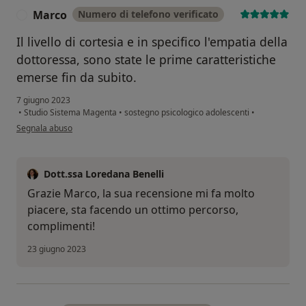
Marco
Numero di telefono verificato
M
Il livello di cortesia e in specifico l'empatia della
dottoressa, sono state le prime caratteristiche
emerse fin da subito.
7 giugno 2023
•
Studio Sistema Magenta
•
sostegno psicologico adolescenti
•
secondo l'opinione dell'utente Marco
Segnala abuso
Dott.ssa Loredana Benelli
Grazie Marco, la sua recensione mi fa molto
piacere, sta facendo un ottimo percorso,
complimenti!
23 giugno 2023