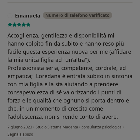
Emanuela
Numero di telefono verificato
E
Accoglienza, gentilezza e disponibilità mi
hanno colpito fin da subito e hanno reso più
facile questa esperienza nuova per me (affidare
la mia unica figlia ad "un'altra").
Professionista seria, competente, cordiale, ed
empatica; lLoredana è entrata subito in sintonia
con mia figlia e la sta aiutando a prendere
consapevolezza di sé valorizzando i punti di
forza e le qualità che ognuno si porta dentro e
che, in un momento di crescita come
l'adolescenza, non si rende conto di avere.
7 giugno 2023
•
Studio Sistema Magenta
•
consulenza psicologica
•
secondo l'opinione dell'utente Emanuela
Segnala abuso