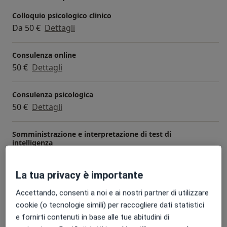
Colloquio psicologico clinico
Da 50 €
Dettagli
Consulenza online
50 €
Dettagli
Consulenza psicologica
50 €
Dettagli
Somministrazione e interpretazione di test di
intelligenza
60 €
Dettagli
La tua privacy è importante
Somministrazione e interpretazione di test proiettivi e
della personalità
Accettando, consenti a noi e ai nostri partner di utilizzare
60 €
Dettagli
cookie (o tecnologie simili) per raccogliere dati statistici
e fornirti contenuti in base alle tue abitudini di