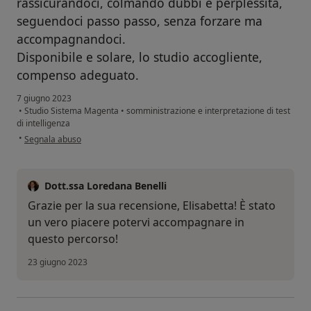
rassicurandoci, colmando dubbi e perplessità,
seguendoci passo passo, senza forzare ma
accompagnandoci.
Disponibile e solare, lo studio accogliente,
compenso adeguato.
7 giugno 2023
•
Studio Sistema Magenta
•
somministrazione e interpretazione di test
di intelligenza
secondo l'opinione dell'utente Elisabetta P.
•
Segnala abuso
Dott.ssa Loredana Benelli
Grazie per la sua recensione, Elisabetta! È stato
un vero piacere potervi accompagnare in
questo percorso!
23 giugno 2023