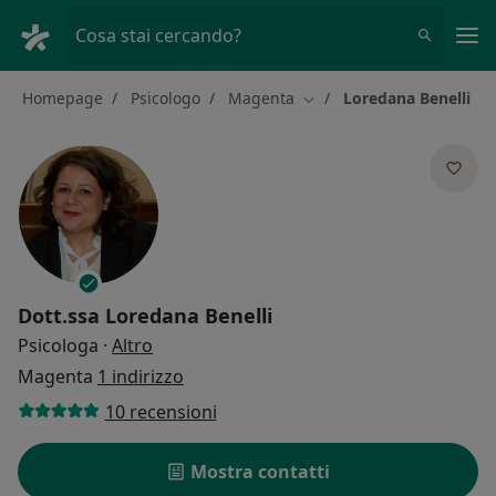
Men
Cosa stai cercando?
Homepage
Psicologo
Magenta
Loredana Benelli
Cambia città
Dott.ssa
Loredana Benelli
sulle specializzazioni
Psicologa
·
Altro
Magenta
1 indirizzo
10 recensioni
Mostra contatti