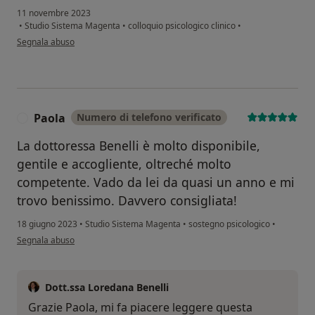
11 novembre 2023
•
Studio Sistema Magenta
•
colloquio psicologico clinico
•
secondo l'opinione dell'utente RC
Segnala abuso
Paola
Numero di telefono verificato
P
La dottoressa Benelli è molto disponibile,
gentile e accogliente, oltreché molto
competente. Vado da lei da quasi un anno e mi
trovo benissimo. Davvero consigliata!
18 giugno 2023
•
Studio Sistema Magenta
•
sostegno psicologico
•
secondo l'opinione dell'utente Paola
Segnala abuso
Dott.ssa Loredana Benelli
Grazie Paola, mi fa piacere leggere questa