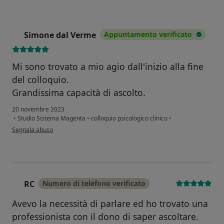
Simone dal Verme
Appuntamento verificato
S
Mi sono trovato a mio agio dall'inizio alla fine
del colloquio.
Grandissima capacità di ascolto.
20 novembre 2023
•
Studio Sistema Magenta
•
colloquio psicologico clinico
•
secondo l'opinione dell'utente Simone dal Verme
Segnala abuso
RC
Numero di telefono verificato
R
Avevo la necessità di parlare ed ho trovato una
professionista con il dono di saper ascoltare.