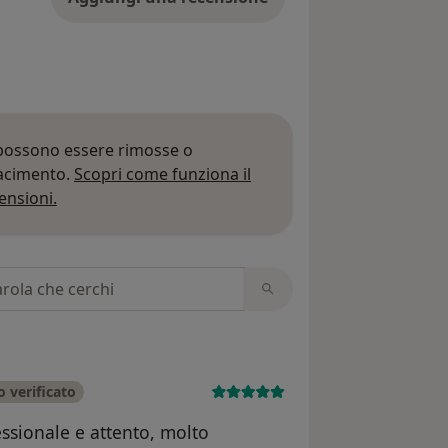
 possono essere rimosse o
iacimento.
Scopri come funziona il
Per saperne di più sulle opinioni
ensioni.
 recensioni
 verificato
essionale e attento, molto