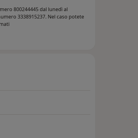
umero 800244445 dal lunedì al
l numero 3338915237. Nel caso potete
amati