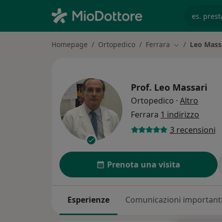
es. prest
Homepage
Ortopedico
Ferrara
Leo Mass
Cambia città
Prof.
Leo Massari
sulle 
Ortopedico
·
Altro
Ferrara
1 indirizzo
3 recensioni
Prenota una visita
Esperienze
Comunicazioni important