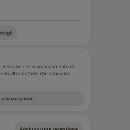
ttagli
ll'indirizzo
ti. Verrà richiesto un pagamento da
re un altro dottore che abbia una
er assicurazione
Aggiungi una recensione