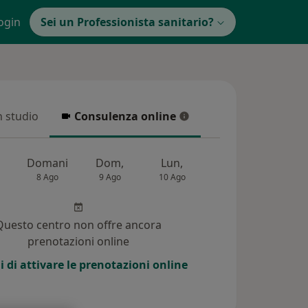
ogin
Sei un Professionista sanitario?
in studio
Consulenza online
 studio
Consulenza online
Domani
Dom,
Lun,
Mar,
Mer,
8 Ago
9 Ago
10 Ago
11 Ago
12 Ag
Questo centro non offre ancora
prenotazioni online
i di attivare le prenotazioni online
i (3)
Risposte ai pazienti (11)