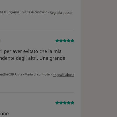
secondo l'opinione dell'utente Bontempi Loret
ant&#039;Anna
•
Visita di controllo
•
Segnala abuso
i per aver evitato che la mia
ndente dagli altri. Una grande
secondo l'opinione dell'utente Ivana P
 Sant&#039;Anna
•
Visita di controllo
•
Segnala abuso
anno