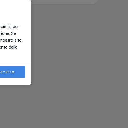
simili) per
azione. Se
l nostro sito.
ento dalle
ccetto