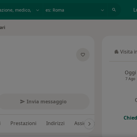
azione, medico, struttura
es: Roma
L
ari
Visita 
Visita in
specializzazioni
Oggi
7 Ago
Invia messaggio
Chied
i
Prestazioni
Indirizzi
Assicurazioni
Recension