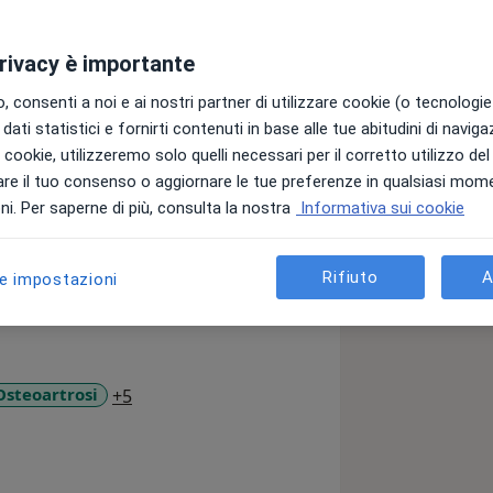
privacy è importante
ande e profonda passione per il suo
'anca, sia per interventi primari in
 consenti a noi e ai nostri partner di utilizzare cookie (o tecnologie 
sica per mobilizzazioni ( settiche o
dati statistici e fornirti contenuti in base alle tue abitudini di navig
he di Chirurgia Vertebrale eseguendo
i i cookie, utilizzeremo solo quelli necessari per il corretto utilizzo de
egenerativi (stenosi del canale
re il tuo consenso o aggiornare le tue preferenze in qualsiasi mom
 colonna vertebrale), di deformità
i. Per saperne di più, consulta la nostra
Informativa sui cookie
e o scoliosi dell'adulto) e,
della articolazione sacro-iliaca,
ttentamente valutata, abbastanza
Rifiuto
A
le impostazioni
i ha sempre affascinato e mi ha portato
ivi e soluzioni protesi che per problemi
a11y_sr_more_diseases
Osteoartrosi
+5
ici farmacologici, fisici e chirurgici,
ali da fragilità.
.ssa Raffaella Osti, di Medicina
ive con PRP (Plasma arricchito di