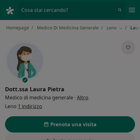
Men
Cosa stai cercando?
Homepage
Medico Di Medicina Generale
Leno
Laur
Cambia ci
Dott.ssa
Laura Pietra
sulle specializzazioni
Medico di medicina generale
·
Altro
Leno
1 indirizzo
Prenota una visita