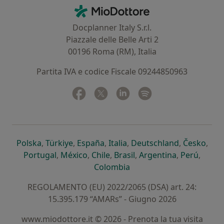
Contatti
MioDottore - Homepage
Docplanner Italy S.r.l.
Piazzale delle Belle Arti 2
00196 Roma (RM), Italia
Partita IVA e codice Fiscale 09244850963
Facebook
si apre in una nuova scheda
Twitter
si apre in una nuova scheda
Linkedin
si apre in una nuova sc
Spotify
si apre in una nuo
si apre in una nuova scheda
si apre in una nuova scheda
si apre in una nuova scheda
si apre in una nuova sche
si apre in 
si a
Polska
,
Türkiye
,
España
,
Italia
,
Deutschland
,
Česko
,
si apre in una nuova scheda
si apre in una nuova scheda
si apre in una nuova scheda
si apre in una nuova s
si apre in u
si apr
Portugal
,
México
,
Chile
,
Brasil
,
Argentina
,
Perú
,
si apre in una nuova sch
Colombia
REGOLAMENTO (EU) 2022/2065 (DSA) art. 24:
15.395.179 “AMARs” - Giugno 2026
www.miodottore.it © 2026 - Prenota la tua visita