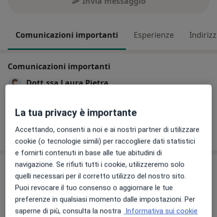
Invia messaggio
Comunicazioni importanti
Esperienze
Indirizz
Comunicazioni importanti
Dott.ssa Laura Pietra
Via Antonio Dossi, 5/11, Leno 25024
Si riceve solo per appuntamento
La tua privacy è importante
Accettando, consenti a noi e ai nostri partner di utilizzare
30/06/2023
cookie (o tecnologie simili) per raccogliere dati statistici
e fornirti contenuti in base alle tue abitudini di
navigazione. Se rifiuti tutti i cookie, utilizzeremo solo
Esperienze
quelli necessari per il corretto utilizzo del nostro sito.
MMG
Puoi revocare il tuo consenso o aggiornare le tue
preferenze in qualsiasi momento dalle impostazioni. Per
Aree di competenza principali:
saperne di più, consulta la nostra
Informativa sui cookie
Medicina generale