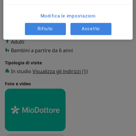
Principali patologie trattate
Modifica le impostazioni
Dolore
Rifiuto
Accetto
Presso questo indirizzo visito
Adulti
Bambini a partire da 6 anni
Tipologia di visite
In studio
Visualizza gli indirizzi (1)
Foto e video