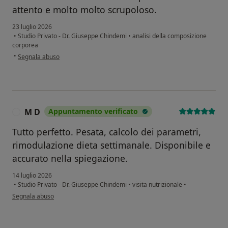
attento e molto molto scrupoloso.
23 luglio 2026
•
Studio Privato - Dr. Giuseppe Chindemi
•
analisi della composizione
corporea
secondo l'opinione dell'utente T. C.
•
Segnala abuso
M D
Appuntamento verificato
M
Tutto perfetto. Pesata, calcolo dei parametri,
rimodulazione dieta settimanale. Disponibile e
accurato nella spiegazione.
14 luglio 2026
•
Studio Privato - Dr. Giuseppe Chindemi
•
visita nutrizionale
•
secondo l'opinione dell'utente M D
Segnala abuso