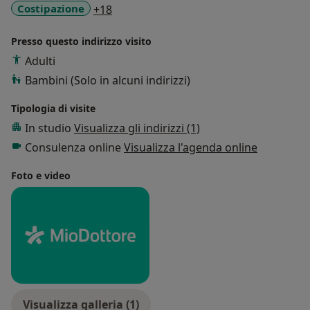
a11y_sr_more_diseases
Costipazione
+18
Naturale e Olistico.
Nella mia pratica clinica fornisco consulenze
Presso questo indirizzo visito
nutrizionali basate sulle moderne acquisizioni
scientifiche, offrendo ai miei pazienti anche un
Adulti
sostegno emotivo durante tutto il percorso di salute
Bambini (Solo in alcuni indirizzi)
che compiono.
Tipologia di visite
Ho arricchito ulteriormente le mie competenze
scientifiche attraverso il conseguimento di vari master
In studio
Visualizza gli indirizzi (1)
in diverse aree della nutrizione, tra cui
Consulenza online
Visualizza l'agenda online
Alimentazione e dietetica vegetariana / vegana
Foto e video
Nutrizione clinica
Nutrizione e dietetica applicata allo sport
Nutrigenetica e Nutrigenomica
Nutrizione pediatrica
Visualizza galleria (1)