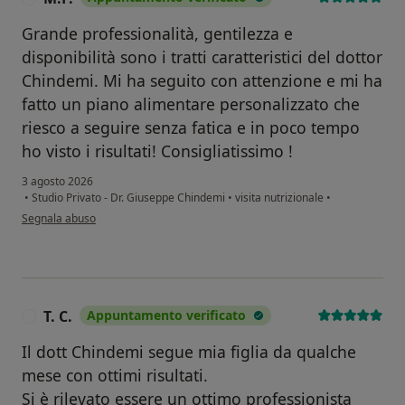
Grande professionalità, gentilezza e
disponibilità sono i tratti caratteristici del dottor
Chindemi. Mi ha seguito con attenzione e mi ha
fatto un piano alimentare personalizzato che
riesco a seguire senza fatica e in poco tempo
ho visto i risultati! Consigliatissimo !
3 agosto 2026
•
Studio Privato - Dr. Giuseppe Chindemi
•
visita nutrizionale
•
secondo l'opinione dell'utente M.P.
Segnala abuso
T. C.
Appuntamento verificato
T
Il dott Chindemi segue mia figlia da qualche
mese con ottimi risultati.
Si è rilevato essere un ottimo professionista