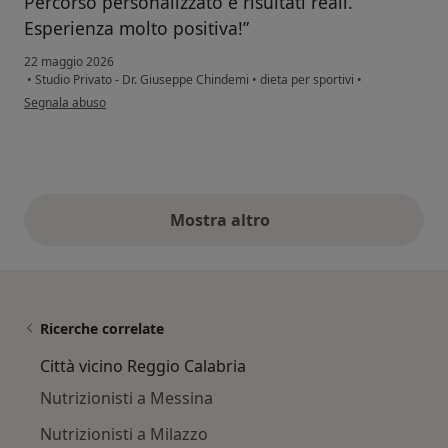
Percorso personalizzato e risultati reali.
Esperienza molto positiva!”
22 maggio 2026
•
Studio Privato - Dr. Giuseppe Chindemi
•
dieta per sportivi
•
secondo l'opinione dell'utente Giovanni
Segnala abuso
Mostra altro
opinioni di cui sopra
Ricerche correlate
Città vicino Reggio Calabria
Nutrizionisti a Messina
Nutrizionisti a Milazzo