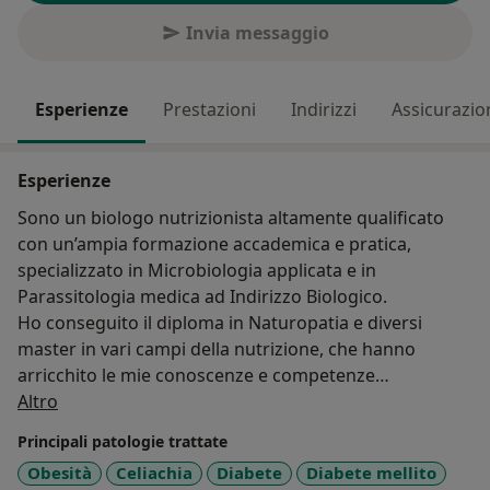
Invia messaggio
Esperienze
Prestazioni
Indirizzi
Assicurazio
Esperienze
Sono un biologo nutrizionista altamente qualificato
con un’ampia formazione accademica e pratica,
specializzato in Microbiologia applicata e in
Parassitologia medica ad Indirizzo Biologico.
Ho conseguito il diploma in Naturopatia e diversi
master in vari campi della nutrizione, che hanno
arricchito le mie conoscenze e competenze
Su di me
scientifiche.
Altro
Offro consulenze nutrizionali personalizzate ed
Principali patologie trattate
efficaci, impegnandomi per il benessere dei miei
Obesità
Celiachia
Diabete
Diabete mellito
pazienti attraverso l'integrazione con un approccio