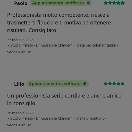
Paolo
Appuntamento verificato
P
Professionista molto competente, riesce a
trasmetterti fiducia e ti motiva ad ottenere
risultati. Consigliato
27 maggio 2026
•
Studio Privato - Dr. Giuseppe Chindemi
•
dieta per colon irritabile
•
secondo l'opinione dell'utente Paolo
Segnala abuso
Lillo
Appuntamento verificato
L
Un professionista serio cordiale e anche amico
lo consiglio
26 maggio 2026
•
Studio Privato - Dr. Giuseppe Chindemi
•
Visita di controllo
•
secondo l'opinione dell'utente Lillo
Segnala abuso