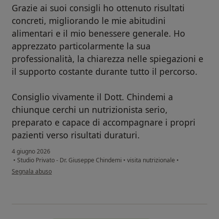
Grazie ai suoi consigli ho ottenuto risultati
concreti, migliorando le mie abitudini
alimentari e il mio benessere generale. Ho
apprezzato particolarmente la sua
professionalità, la chiarezza nelle spiegazioni e
il supporto costante durante tutto il percorso.
Consiglio vivamente il Dott. Chindemi a
chiunque cerchi un nutrizionista serio,
preparato e capace di accompagnare i propri
pazienti verso risultati duraturi.
4 giugno 2026
•
Studio Privato - Dr. Giuseppe Chindemi
•
visita nutrizionale
•
secondo l'opinione dell'utente Giovanni Quattrone
Segnala abuso