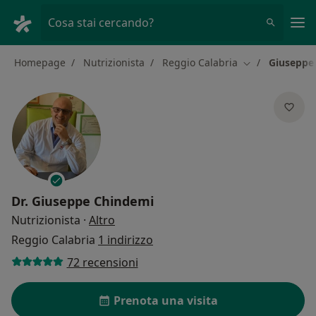
Men
Cosa stai cercando?
Homepage
Nutrizionista
Reggio Calabria
Giuseppe
Cambia città
Dr.
Giuseppe Chindemi
sulle specializzazioni
Nutrizionista
·
Altro
Reggio Calabria
1 indirizzo
72 recensioni
Prenota una visita