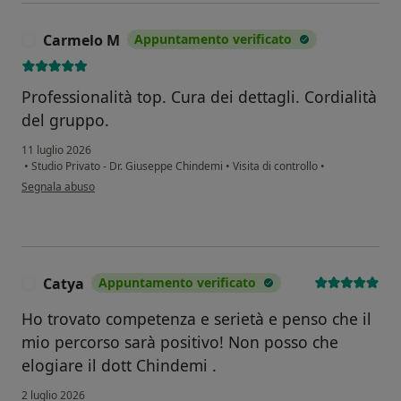
Carmelo M
Appuntamento verificato
C
Professionalità top. Cura dei dettagli. Cordialità
del gruppo.
11 luglio 2026
•
Studio Privato - Dr. Giuseppe Chindemi
•
Visita di controllo
•
secondo l'opinione dell'utente Carmelo M
Segnala abuso
Catya
Appuntamento verificato
C
Ho trovato competenza e serietà e penso che il
mio percorso sarà positivo! Non posso che
elogiare il dott Chindemi .
2 luglio 2026