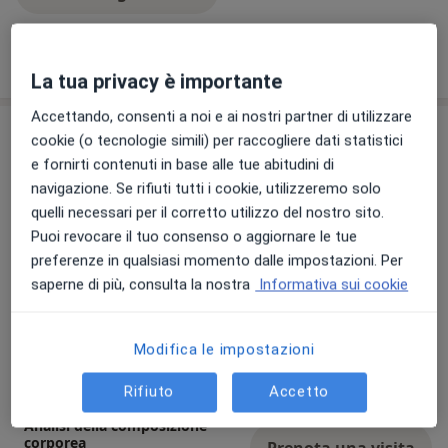
Mostra dettagli
sull'esperienza
La tua privacy è importante
Accettando, consenti a noi e ai nostri partner di utilizzare
Prestazioni e prezzi
cookie (o tecnologie simili) per raccogliere dati statistici
e fornirti contenuti in base alle tue abitudini di
Dieta per sportivi
Prenota una visita
navigazione. Se rifiuti tutti i cookie, utilizzeremo solo
100 €
Dettagli
quelli necessari per il corretto utilizzo del nostro sito.
Puoi revocare il tuo consenso o aggiornare le tue
Visita nutrizionale
preferenze in qualsiasi momento dalle impostazioni. Per
Prenota una visita
100 €
Dettagli
saperne di più, consulta la nostra
Informativa sui cookie
Consulenza online
Modifica le impostazioni
Prenota una visita
Dettagli
Rifiuto
Accetto
Analisi della composizione
corporea