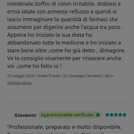
intestinale.Soffro di colon irritabile, disbiosi e
ernia iatale con annesso reflusso e quindi vi
lascio immaginare la quantità di farmaci che
assumevo per digerire anche l'acqua tra poco .
Appena ho iniziato la sua dieta ho
abbandonato tutte le medicine e ho iniziato a
stare bene oltre ,come ho già detto , dimagrire.
Ve lo consiglio vivamente per rinascere anche
voi ,come ho fatto io !
25 maggio 2026
•
Studio Privato - Dr. Giuseppe Chindemi
•
Altro
•
secondo l'opinione dell'utente Emanuela Nocera
Segnala abuso
Giovanni
Appuntamento verificato
G
“Professionale, preparato e molto disponibile.