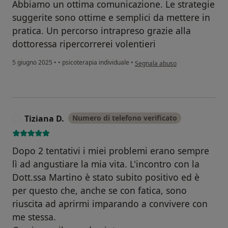
Abbiamo un ottima comunicazione. Le strategie
suggerite sono ottime e semplici da mettere in
pratica. Un percorso intrapreso grazie alla
dottoressa ripercorrerei volentieri
secondo l'opinione dell'utente M
5 giugno 2025
•
•
psicoterapia individuale
•
Segnala abuso
Tiziana D.
Numero di telefono verificato
T
Dopo 2 tentativi i miei problemi erano sempre
lì ad angustiare la mia vita. L'incontro con la
Dott.ssa Martino è stato subito positivo ed è
per questo che, anche se con fatica, sono
riuscita ad aprirmi imparando a convivere con
me stessa.