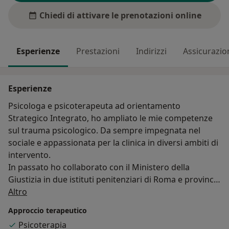
Chiedi di attivare le prenotazioni online
Esperienze
Prestazioni
Indirizzi
Assicurazio
Esperienze
Psicologa e psicoterapeuta ad orientamento
Strategico Integrato, ho ampliato le mie competenze
sul trauma psicologico. Da sempre impegnata nel
sociale e appassionata per la clinica in diversi ambiti di
intervento.
In passato ho collaborato con il Ministero della
Giustizia in due istituti penitenziari di Roma e provincia
Su di me
e con l'Associazione Nazionale Volontarie del Telefono
Altro
Rosa, offrendo consulenza e sostegno alle donne
Approccio terapeutico
vittime di violenza. Attualmente, oltre a svolgere
Psicoterapia
l'attività privata, collaboro con l'Istituto Integrato di