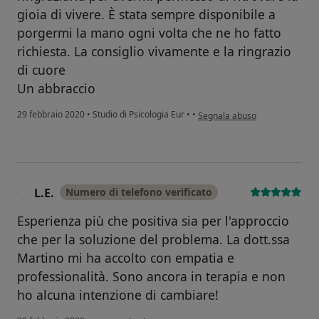
gioia di vivere. È stata sempre disponibile a
porgermi la mano ogni volta che ne ho fatto
richiesta. La consiglio vivamente e la ringrazio
di cuore
Un abbraccio
secondo l'opinione dell'utente
29 febbraio 2020
•
Studio di Psicologia Eur
•
•
Segnala abuso
L.E.
Numero di telefono verificato
L
Esperienza più che positiva sia per l'approccio
che per la soluzione del problema. La dott.ssa
Martino mi ha accolto con empatia e
professionalità. Sono ancora in terapia e non
ho alcuna intenzione di cambiare!
secondo l'opinione dell'utente L.E.