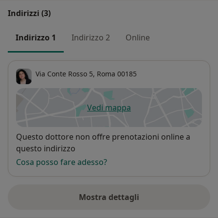
Indirizzi (3)
Indirizzo 1
Indirizzo 2
Online
Via Conte Rosso 5,
Roma
00185
Vedi mappa
si apre in una nuova scheda
Disponibilità
Questo dottore non offre prenotazioni online a
questo indirizzo
Cosa posso fare adesso?
Mostra dettagli
sull'indirizzo