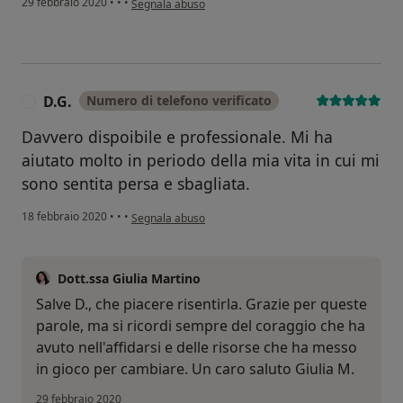
29 febbraio 2020
•
•
•
Segnala abuso
D.G.
Numero di telefono verificato
D
Davvero dispoibile e professionale. Mi ha
aiutato molto in periodo della mia vita in cui mi
sono sentita persa e sbagliata.
secondo l'opinione dell'utente D.G.
18 febbraio 2020
•
•
•
Segnala abuso
Dott.ssa Giulia Martino
Salve D., che piacere risentirla. Grazie per queste
parole, ma si ricordi sempre del coraggio che ha
avuto nell'affidarsi e delle risorse che ha messo
in gioco per cambiare. Un caro saluto Giulia M.
29 febbraio 2020