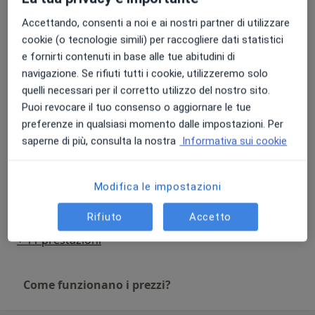
Accettando, consenti a noi e ai nostri partner di utilizzare
Colloquio psicologico
75 €
Dettagli
cookie (o tecnologie simili) per raccogliere dati statistici
e fornirti contenuti in base alle tue abitudini di
navigazione. Se rifiuti tutti i cookie, utilizzeremo solo
Consulenza online
quelli necessari per il corretto utilizzo del nostro sito.
75 €
Dettagli
Puoi revocare il tuo consenso o aggiornare le tue
preferenze in qualsiasi momento dalle impostazioni. Per
Primo colloquio di coppia
saperne di più, consulta la nostra
Informativa sui cookie
100 €
Dettagli
Modifica le impostazioni
Primo colloquio individuale
75 €
Dettagli
Rifiuto
Accetto
+ 11 prestazioni
Come funzionano i prezzi?