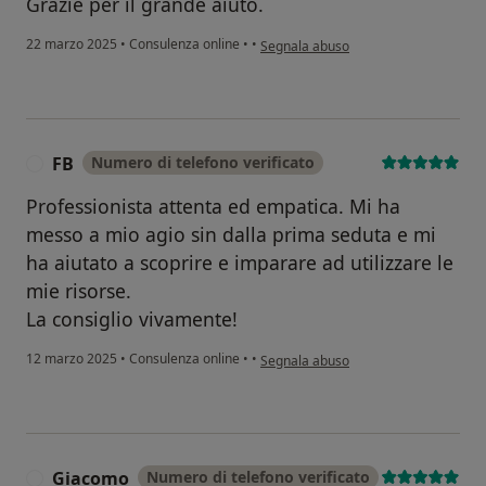
Grazie per il grande aiuto.
secondo l'opinione dell'utente Tiziana
22 marzo 2025
•
Consulenza online
•
•
Segnala abuso
FB
Numero di telefono verificato
F
Professionista attenta ed empatica. Mi ha
messo a mio agio sin dalla prima seduta e mi
ha aiutato a scoprire e imparare ad utilizzare le
mie risorse.
La consiglio vivamente!
secondo l'opinione dell'utente FB
12 marzo 2025
•
Consulenza online
•
•
Segnala abuso
Giacomo
Numero di telefono verificato
G