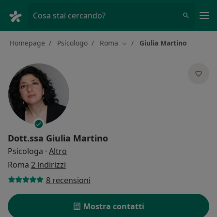
Men
Cosa stai cercando?
Homepage
Psicologo
Roma
Giulia Martino
Cambia città
Dott.ssa
Giulia Martino
sulle specializzazioni
Psicologa
·
Altro
Roma
2 indirizzi
8 recensioni
Mostra contatti