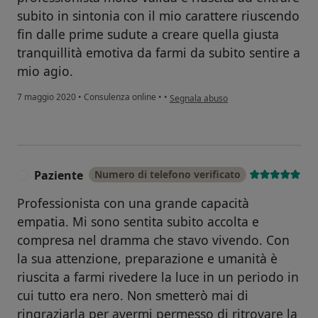
subito in sintonia con il mio carattere riuscendo
fin dalle prime sudute a creare quella giusta
tranquillità emotiva da farmi da subito sentire a
mio agio.
secondo l'opinione dell'utente LP
7 maggio 2020
•
Consulenza online
•
•
Segnala abuso
Paziente
Numero di telefono verificato
P
Professionista con una grande capacità
empatia. Mi sono sentita subito accolta e
compresa nel dramma che stavo vivendo. Con
la sua attenzione, preparazione e umanità è
riuscita a farmi rivedere la luce in un periodo in
cui tutto era nero. Non smetterò mai di
ringraziarla per avermi permesso di ritrovare la