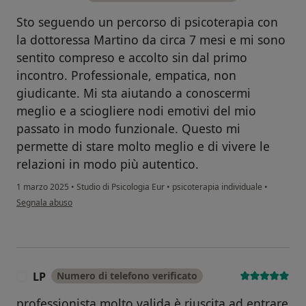
Sto seguendo un percorso di psicoterapia con
la dottoressa Martino da circa 7 mesi e mi sono
sentito compreso e accolto sin dal primo
incontro. Professionale, empatica, non
giudicante. Mi sta aiutando a conoscermi
meglio e a sciogliere nodi emotivi del mio
passato in modo funzionale. Questo mi
permette di stare molto meglio e di vivere le
relazioni in modo più autentico.
1 marzo 2025
•
Studio di Psicologia Eur
•
psicoterapia individuale
•
secondo l'opinione dell'utente Giacomo
Segnala abuso
LP
Numero di telefono verificato
L
professionista molto valida è riuscita ad entrare