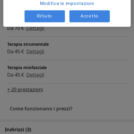
Modifica le impostazioni
Da 32 €
Dettagli
Rifiuto
Accetto
Visita a domicilio
Da 70 €
Dettagli
Terapia strumentale
Da 45 €
Dettagli
Terapia miofasciale
Da 45 €
Dettagli
+ 20 prestazioni
Come funzionano i prezzi?
Indirizzi (3)