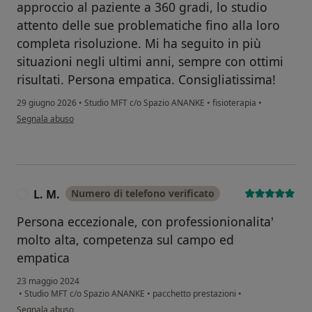
approccio al paziente a 360 gradi, lo studio
attento delle sue problematiche fino alla loro
completa risoluzione. Mi ha seguito in più
situazioni negli ultimi anni, sempre con ottimi
risultati. Persona empatica. Consigliatissima!
29 giugno 2026
•
Studio MFT c/o Spazio ANANKE
•
fisioterapia
•
secondo l'opinione dell'utente Fabio E.
Segnala abuso
L. M.
Numero di telefono verificato
L
Persona eccezionale, con professionionalita'
molto alta, competenza sul campo ed
empatica
23 maggio 2024
•
Studio MFT c/o Spazio ANANKE
•
pacchetto prestazioni
•
secondo l'opinione dell'utente L. M.
Segnala abuso