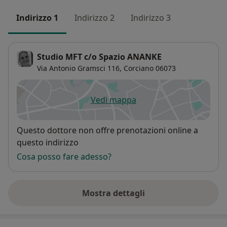
Indirizzo 1
Indirizzo 2
Indirizzo 3
Studio MFT c/o Spazio ANANKE
Via Antonio Gramsci 116,
Corciano
06073
Vedi mappa
si apre in una nuova scheda
Disponibilità
Questo dottore non offre prenotazioni online a
questo indirizzo
Cosa posso fare adesso?
Mostra dettagli
sull'indirizzo