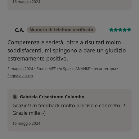
16 maggio 2024
C.A.
Numero di telefono verificato
C
Competenza e serietà, oltre a risultati molto
soddisfacenti, mi spingono a dare un giudizio
estremamente positivo.
3 maggio 2024
•
Studio MFT c/o Spazio ANANKE
•
tecar terapia
•
secondo l'opinione dell'utente C.A.
Segnala abuso
Gabriela Crisostomo Colombo
Grazie! Un feedback molto preciso e concreto...!
Grazie mille :-)
16 maggio 2024