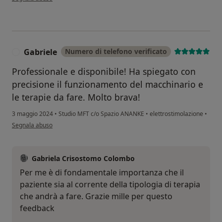
Gabriele
Numero di telefono verificato
G
Professionale e disponibile! Ha spiegato con
precisione il funzionamento del macchinario e
le terapie da fare. Molto brava!
3 maggio 2024
•
Studio MFT c/o Spazio ANANKE
•
elettrostimolazione
•
secondo l'opinione dell'utente Gabriele
Segnala abuso
Gabriela Crisostomo Colombo
Per me è di fondamentale importanza che il
paziente sia al corrente della tipologia di terapia
che andrà a fare. Grazie mille per questo
feedback