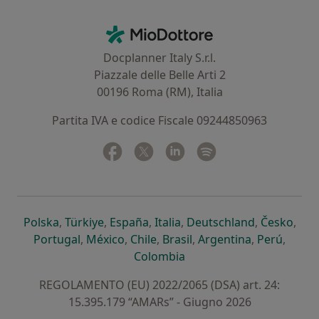
Contatti
MioDottore - Homepage
Docplanner Italy S.r.l.
Piazzale delle Belle Arti 2
00196 Roma (RM), Italia
Partita IVA e codice Fiscale 09244850963
Facebook
si apre in una nuova scheda
Twitter
si apre in una nuova scheda
Linkedin
si apre in una nuova sc
Spotify
si apre in una nuo
si apre in una nuova scheda
si apre in una nuova scheda
si apre in una nuova scheda
si apre in una nuova sche
si apre in 
si a
Polska
,
Türkiye
,
España
,
Italia
,
Deutschland
,
Česko
,
si apre in una nuova scheda
si apre in una nuova scheda
si apre in una nuova scheda
si apre in una nuova s
si apre in u
si apr
Portugal
,
México
,
Chile
,
Brasil
,
Argentina
,
Perú
,
si apre in una nuova sch
Colombia
REGOLAMENTO (EU) 2022/2065 (DSA) art. 24:
15.395.179 “AMARs” - Giugno 2026