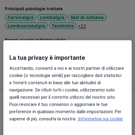
di sviluppare un approccio che miri ad una risoluzione
Principali patologie trattate
rapida ed efficace.
Cervicalgia
Lombalgia
Mal di schiena
Collaboro come Therapist freelance presso le SPA di
a11y_sr_more_diseas
Lombosciatalgia
Tendinite
+23
strutture ricettive di prestigio.
I macchinari utilizzati sono di ultima generazione e
Presso questo indirizzo visito
permettono di ottenere risultati ottimali in tempi brevi,
Adulti (Solo in alcuni indirizzi)
anche per quelle problematiche particolari come la
Bambini (Solo in alcuni indirizzi)
La tua privacy è importante
Cellulite ed il rilassamento cutaneo.
Accettando, consenti a noi e ai nostri partner di utilizzare
Mostra dettagli
cookie (o tecnologie simili) per raccogliere dati statistici
sull'esperienza
e fornirti contenuti in base alle tue abitudini di
navigazione. Se rifiuti tutti i cookie, utilizzeremo solo
Prestazioni e prezzi
quelli necessari per il corretto utilizzo del nostro sito.
Puoi revocare il tuo consenso o aggiornare le tue
Fisioterapia
preferenze in qualsiasi momento dalle impostazioni. Per
Da 45 €
Dettagli
saperne di più, consulta la nostra
Informativa sui cookie
Massoterapia