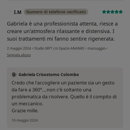
I.M
Numero di telefono verificato
I
Gabriela è una professionista attenta, riesce a
creare un'atmosfera rilassante e distensiva. I
suoi trattamenti mi fanno sentire rigenerata.
2 maggio 2024
•
Studio MFT c/o Spazio ANANKE
•
massaggio
•
secondo l'opinione dell'utente I.M
Segnala abuso
Gabriela Crisostomo Colombo
Credo che l'accogliere un paziente sia un gesto
da fare a 360°....non c'è soltanto una
problematica da risolvere. Quello è il compito di
un meccanico.
Grazie mille.
16 maggio 2024