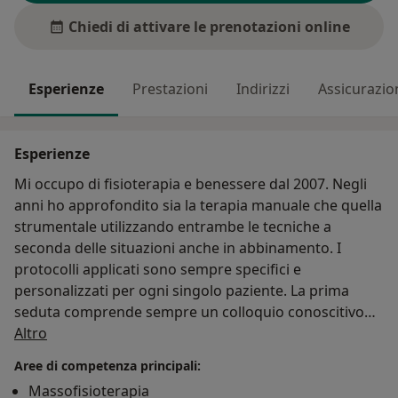
Chiedi di attivare le prenotazioni online
Esperienze
Prestazioni
Indirizzi
Assicurazio
Esperienze
Mi occupo di fisioterapia e benessere dal 2007. Negli
anni ho approfondito sia la terapia manuale che quella
strumentale utilizzando entrambe le tecniche a
seconda delle situazioni anche in abbinamento. I
protocolli applicati sono sempre specifici e
personalizzati per ogni singolo paziente. La prima
seduta comprende sempre un colloquio conoscitivo
Su di me
proprio per poter impostare le sedute successive in
Altro
modo ottimale e, quando possibile, considerare la
Aree di competenza principali:
situazione a 360°. Ho collaborato per diversi anni con
Massofisioterapia
società sportive di alto livello e questo mi ha permesso