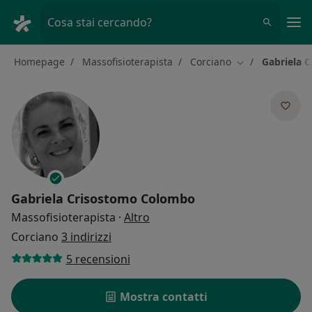
Men
Cosa stai cercando?
Homepage
Massofisioterapista
Corciano
Gabriela 
Cambia città
Gabriela Crisostomo Colombo
sulle specializzazioni
Massofisioterapista
·
Altro
Corciano
3 indirizzi
5 recensioni
Mostra contatti