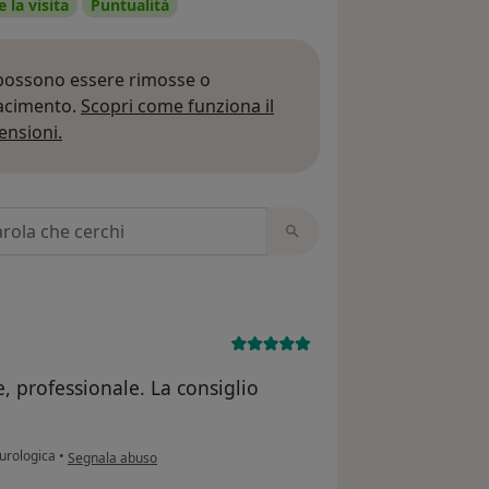
 la visita
Puntualità
 possono essere rimosse o
iacimento.
Scopri come funziona il
Per saperne di più sulle opinioni
ensioni.
 recensioni
, professionale. La consiglio
secondo l'opinione dell'utente MPF
 urologica
•
Segnala abuso