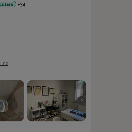
a11y_sr_more_diseases
aculare
+34
line