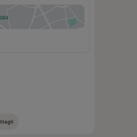
appa
 apre in una nuova scheda
ttagli
ll'indirizzo