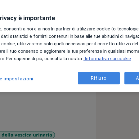
privacy è importante
 consenti a noi e ai nostri partner di utilizzare cookie (o tecnologie 
dati statistici e fornirti contenuti in base alle tue abitudini di navig
ilitata in Medicina e Chirurgia presso
i i cookie, utilizzeremo solo quelli necessari per il corretto utilizzo de
 discutendo una tesi di Laurea sulle
re il tuo consenso o aggiornare le tue preferenze in qualsiasi mom
di coppia, e specializzata in Urologia,
i. Per saperne di più, consulta la nostra
Informativa sui cookie
discutendo una tesi di specializzazione
 tumore del pene.
Rifiuto
A
le impostazioni
ia Clinica di Roma ( ISC) il diploma
ssivamente il diploma quadriennale
 della vescica urinaria