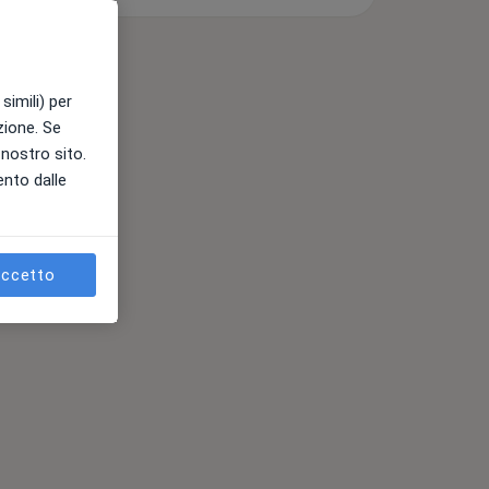
simili) per
azione. Se
l nostro sito.
ento dalle
ccetto