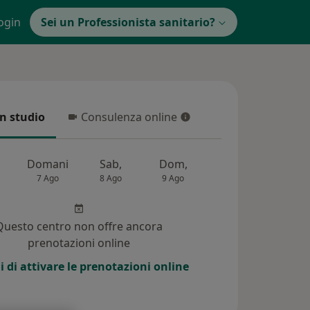
ogin
Sei un Professionista sanitario?
in studio
Consulenza online
 studio
Consulenza online
Domani
Sab,
Dom,
Lun,
Mar,
7 Ago
8 Ago
9 Ago
10 Ago
11 Ag
Questo centro non offre ancora
prenotazioni online
i di attivare le prenotazioni online