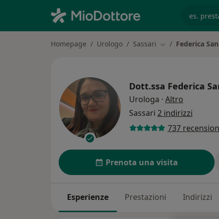
es. prest
Homepage
Urologo
Sassari
Federica Sa
Cambia città
Dott.ssa
Federica S
sulle spec
Urologa
·
Altro
Sassari
2 indirizzi
737 recension
Prenota una visita
Esperienze
Prestazioni
Indirizzi