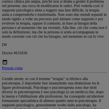
cornice clinica più ampia, perché non si limita a gestire il problema
nel presente, ma cerca di modificarne le radici. Può vederla così: il
supporto psicologico aiuta a reggere una fase difficile, la terapia
aiuta a comprenderla e trasformarla. Non sono due mondi separati in
modo rigido: a volte un percorso può iniziare come supporto e poi
evolvere in terapia, oppure il contrario, in base ai bisogni della
persona e al momento che sta vivendo. Alla fine, ciò che conta non è
solo la definizione, ma che la persona si senta accompagnata in
modo coerente con ciò che ha bisogno, nel momento in cui lo vive.
D#
Doctor #631830
Prenota visita
Gentile utente, se con il termine "terapia" si riferisce alla
psicoterapia, è importante fare innanzitutto una distinzione tra le
figure professionali. Psicologo e psicoterapeuta sono due titoli
diversi: lo psicoterapeuta è uno psicologo (o un medico) che, dopo
la laurea e l'abilitazione alla professione, ha conseguito un'ulteriore
formazione specialistica di almeno quattro anni in psicoterapia. Il
supporto psicologico, generalmente svolto dallo psicologo, ha