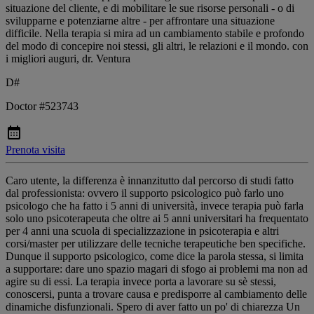
situazione del cliente, e di mobilitare le sue risorse personali - o di
svilupparne e potenziarne altre - per affrontare una situazione
difficile. Nella terapia si mira ad un cambiamento stabile e profondo
del modo di concepire noi stessi, gli altri, le relazioni e il mondo. con
i migliori auguri, dr. Ventura
D#
Doctor #523743
Prenota visita
Caro utente, la differenza è innanzitutto dal percorso di studi fatto
dal professionista: ovvero il supporto psicologico può farlo uno
psicologo che ha fatto i 5 anni di università, invece terapia può farla
solo uno psicoterapeuta che oltre ai 5 anni universitari ha frequentato
per 4 anni una scuola di specializzazione in psicoterapia e altri
corsi/master per utilizzare delle tecniche terapeutiche ben specifiche.
Dunque il supporto psicologico, come dice la parola stessa, si limita
a supportare: dare uno spazio magari di sfogo ai problemi ma non ad
agire su di essi. La terapia invece porta a lavorare su sè stessi,
conoscersi, punta a trovare causa e predisporre al cambiamento delle
dinamiche disfunzionali. Spero di aver fatto un po' di chiarezza Un