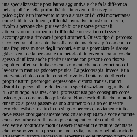
una specializzazione post-laurea aggiuntiva e che fa la differenza
nella qualità e nella profondità dell'intervento. Il sostegno
psicologico è un intervento mirato a situazioni di crisi momentanea
come lutti, trasferimenti, difficoltà lavorative, transizioni di vita,
rivolto a persone che, pur avendo buone risorse personali,
attraversano un momento di difficoltà e necessitano di essere
accompagnate a ritrovare i propri strumenti. Questo tipo di percorso
si concentra sul presente, ha solitamente una durata più contenuta e
una frequenza minore degli incontri, e mira a potenziare le risorse
già esistenti della persona, è un metodo di intervento teraputico che
spesso si utilizza anche prioritariamente con persone con risorse
cognitivo affettive limitate o con strumenti che non permettono di
lavorare in maniera psicoterapeutica. La psicoterapia, invece, è un
intervento clinico con fini curativi, rivolto al trattamento di veri e
propri disturbi psicologici depressione, disturbi d'ansia, traumi,
disturbi di personalità e richiede una specializzazione aggiuntiva di
4-5 anni dopo la laurea, che il professionista può conseguire come
psicologo o come medico psichiatra. Non è escludibile che in modo
dinamico si possa passare da uno strumento o l'altro ed inserire
tecniche testistica e altro in un singolo percorso, ovviamente tutto
deve essere obbligatoriamente reso chiaro e spiegato a voce e tramite
consenso informato. Il lavoro psicoterapeutico mira quindi ad
evolvere e modificare modi di essere inautentici e fratture identitarie
che possono venire a presentarsi nella vita, andando nel mio metodo
ad esempio, tramite l'accesso all'esperienza ed al riportato diretto del