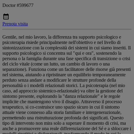
Doctor #599677
Prenota visita
Gentile, nel mio lavoro, la differenza tra supporto psicologico e
psicoterapia risiede principalmente nell'obiettivo e nel livello di
sintonizzazione con la complessità dei sistemi in cui siamo inseriti. Il
supporto psicologico si concentra sul "qui e ora", sostenendo la
persona o la famiglia durante una fase specifica di transizione o crisi
del ciclo vitale (come un lutto, un cambio di lavoro o una
separazione). Funziona come un facilitatore delle risorse già presenti
nel sistema, aiutando a ripristinare un equilibrio temporaneamente
perduto senza andare a modificare le strutture profonde della
personalità o i modelli relazionali storici. La psicoterapia (nel mio
caso, ad approccio sistemico-relazionale) va oltre la gestione del
sintomo presente, esplorando la "danza relazionale" e le regole
implicite che mantengono vivo il disagio. Attraverso il processo
terapeutico, si co-costruisce uno spazio sicuro in cui il sintomo
attuale viene connesso alla storia familiare e intergenerazionale,
permettendo una ristrutturazione profonda dei significati. Questo
tipo di intervento non mira solo a superare il momento di crisi, ma
anche a promuovere una reale differenziazione del Sé e a sbloccare i
modelli ripetitivi e disfunzionali, trasformando il modo in cui la