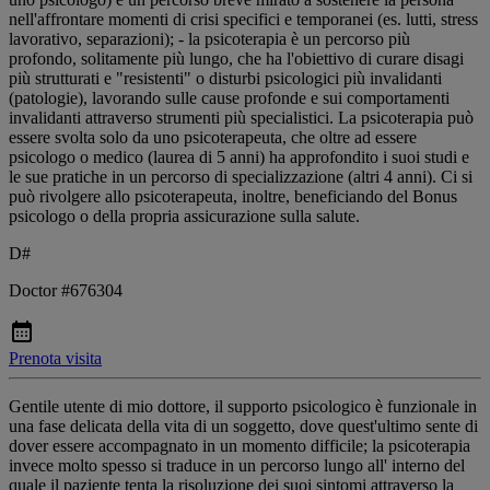
nell'affrontare momenti di crisi specifici e temporanei (es. lutti, stress
lavorativo, separazioni); - la psicoterapia è un percorso più
profondo, solitamente più lungo, che ha l'obiettivo di curare disagi
più strutturati e "resistenti" o disturbi psicologici più invalidanti
(patologie), lavorando sulle cause profonde e sui comportamenti
invalidanti attraverso strumenti più specialistici. La psicoterapia può
essere svolta solo da uno psicoterapeuta, che oltre ad essere
psicologo o medico (laurea di 5 anni) ha approfondito i suoi studi e
le sue pratiche in un percorso di specializzazione (altri 4 anni). Ci si
può rivolgere allo psicoterapeuta, inoltre, beneficiando del Bonus
psicologo o della propria assicurazione sulla salute.
D#
Doctor #676304
Prenota visita
Gentile utente di mio dottore, il supporto psicologico è funzionale in
una fase delicata della vita di un soggetto, dove quest'ultimo sente di
dover essere accompagnato in un momento difficile; la psicoterapia
invece molto spesso si traduce in un percorso lungo all' interno del
quale il paziente tenta la risoluzione dei suoi sintomi attraverso la