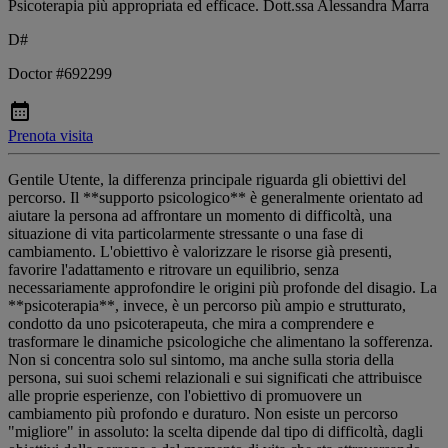
Psicoterapia più appropriata ed efficace. Dott.ssa Alessandra Marra
D#
Doctor #692299
Prenota visita
Gentile Utente, la differenza principale riguarda gli obiettivi del
percorso. Il **supporto psicologico** è generalmente orientato ad
aiutare la persona ad affrontare un momento di difficoltà, una
situazione di vita particolarmente stressante o una fase di
cambiamento. L'obiettivo è valorizzare le risorse già presenti,
favorire l'adattamento e ritrovare un equilibrio, senza
necessariamente approfondire le origini più profonde del disagio. La
**psicoterapia**, invece, è un percorso più ampio e strutturato,
condotto da uno psicoterapeuta, che mira a comprendere e
trasformare le dinamiche psicologiche che alimentano la sofferenza.
Non si concentra solo sul sintomo, ma anche sulla storia della
persona, sui suoi schemi relazionali e sui significati che attribuisce
alle proprie esperienze, con l'obiettivo di promuovere un
cambiamento più profondo e duraturo. Non esiste un percorso
"migliore" in assoluto: la scelta dipende dal tipo di difficoltà, dagli