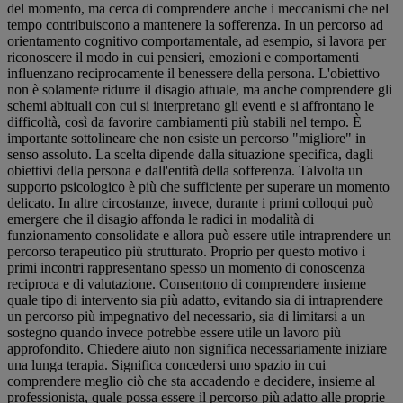
del momento, ma cerca di comprendere anche i meccanismi che nel
tempo contribuiscono a mantenere la sofferenza. In un percorso ad
orientamento cognitivo comportamentale, ad esempio, si lavora per
riconoscere il modo in cui pensieri, emozioni e comportamenti
influenzano reciprocamente il benessere della persona. L'obiettivo
non è solamente ridurre il disagio attuale, ma anche comprendere gli
schemi abituali con cui si interpretano gli eventi e si affrontano le
difficoltà, così da favorire cambiamenti più stabili nel tempo. È
importante sottolineare che non esiste un percorso "migliore" in
senso assoluto. La scelta dipende dalla situazione specifica, dagli
obiettivi della persona e dall'entità della sofferenza. Talvolta un
supporto psicologico è più che sufficiente per superare un momento
delicato. In altre circostanze, invece, durante i primi colloqui può
emergere che il disagio affonda le radici in modalità di
funzionamento consolidate e allora può essere utile intraprendere un
percorso terapeutico più strutturato. Proprio per questo motivo i
primi incontri rappresentano spesso un momento di conoscenza
reciproca e di valutazione. Consentono di comprendere insieme
quale tipo di intervento sia più adatto, evitando sia di intraprendere
un percorso più impegnativo del necessario, sia di limitarsi a un
sostegno quando invece potrebbe essere utile un lavoro più
approfondito. Chiedere aiuto non significa necessariamente iniziare
una lunga terapia. Significa concedersi uno spazio in cui
comprendere meglio ciò che sta accadendo e decidere, insieme al
professionista, quale possa essere il percorso più adatto alle proprie