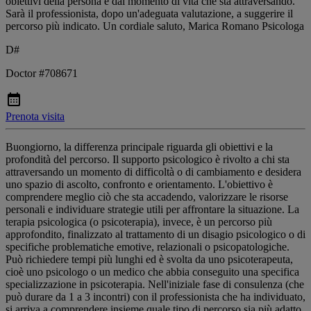
obiettivi della persona e dal momento di vita che sta attraversando.
Sarà il professionista, dopo un'adeguata valutazione, a suggerire il
percorso più indicato. Un cordiale saluto, Marica Romano Psicologa
D#
Doctor #708671
Prenota visita
Buongiorno, la differenza principale riguarda gli obiettivi e la
profondità del percorso. Il supporto psicologico è rivolto a chi sta
attraversando un momento di difficoltà o di cambiamento e desidera
uno spazio di ascolto, confronto e orientamento. L'obiettivo è
comprendere meglio ciò che sta accadendo, valorizzare le risorse
personali e individuare strategie utili per affrontare la situazione. La
terapia psicologica (o psicoterapia), invece, è un percorso più
approfondito, finalizzato al trattamento di un disagio psicologico o di
specifiche problematiche emotive, relazionali o psicopatologiche.
Può richiedere tempi più lunghi ed è svolta da uno psicoterapeuta,
cioè uno psicologo o un medico che abbia conseguito una specifica
specializzazione in psicoterapia. Nell'iniziale fase di consulenza (che
può durare da 1 a 3 incontri) con il professionista che ha individuato,
si arriva a comprendere insieme quale tipo di percorso sia più adatto