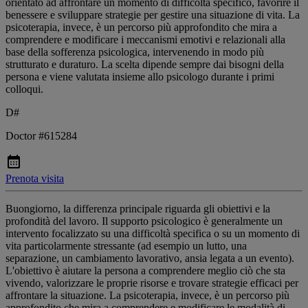
orientato ad affrontare un momento di difficoltà specifico, favorire il
benessere e sviluppare strategie per gestire una situazione di vita. La
psicoterapia, invece, è un percorso più approfondito che mira a
comprendere e modificare i meccanismi emotivi e relazionali alla
base della sofferenza psicologica, intervenendo in modo più
strutturato e duraturo. La scelta dipende sempre dai bisogni della
persona e viene valutata insieme allo psicologo durante i primi
colloqui.
D#
Doctor #615284
Prenota visita
Buongiorno, la differenza principale riguarda gli obiettivi e la
profondità del lavoro. Il supporto psicologico è generalmente un
intervento focalizzato su una difficoltà specifica o su un momento di
vita particolarmente stressante (ad esempio un lutto, una
separazione, un cambiamento lavorativo, ansia legata a un evento).
L'obiettivo è aiutare la persona a comprendere meglio ciò che sta
vivendo, valorizzare le proprie risorse e trovare strategie efficaci per
affrontare la situazione. La psicoterapia, invece, è un percorso più
approfondito che mira a comprendere e modificare le modalità di