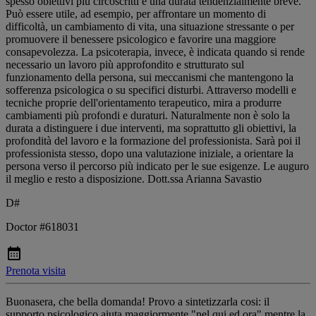
spesso obiettivi più circoscritti e una durata tendenzialmente breve.
Può essere utile, ad esempio, per affrontare un momento di
difficoltà, un cambiamento di vita, una situazione stressante o per
promuovere il benessere psicologico e favorire una maggiore
consapevolezza. La psicoterapia, invece, è indicata quando si rende
necessario un lavoro più approfondito e strutturato sul
funzionamento della persona, sui meccanismi che mantengono la
sofferenza psicologica o su specifici disturbi. Attraverso modelli e
tecniche proprie dell'orientamento terapeutico, mira a produrre
cambiamenti più profondi e duraturi. Naturalmente non è solo la
durata a distinguere i due interventi, ma soprattutto gli obiettivi, la
profondità del lavoro e la formazione del professionista. Sarà poi il
professionista stesso, dopo una valutazione iniziale, a orientare la
persona verso il percorso più indicato per le sue esigenze. Le auguro
il meglio e resto a disposizione. Dott.ssa Arianna Savastio
D#
Doctor #618031
Prenota visita
Buonasera, che bella domanda! Provo a sintetizzarla cosi: il
supporto psicologico aiuta maggiormente "nel qui ed ora" mentre la