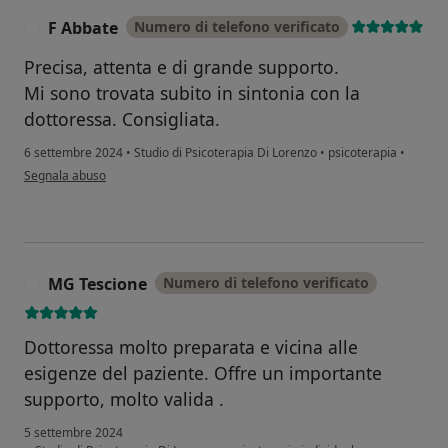
F Abbate
Numero di telefono verificato
F
Precisa, attenta e di grande supporto.
Mi sono trovata subito in sintonia con la
dottoressa. Consigliata.
6 settembre 2024
•
Studio di Psicoterapia Di Lorenzo
•
psicoterapia
•
secondo l'opinione dell'utente F Abbate
Segnala abuso
MG Tescione
Numero di telefono verificato
M
Dottoressa molto preparata e vicina alle
esigenze del paziente. Offre un importante
supporto, molto valida .
5 settembre 2024