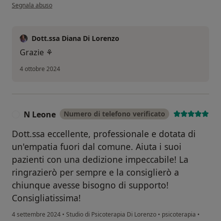
secondo l'opinione dell'utente Melania Trepiccione
Segnala abuso
Dott.ssa Diana Di Lorenzo
Grazie ⚘️
4 ottobre 2024
N Leone
Numero di telefono verificato
N
Dott.ssa eccellente, professionale e dotata di
un'empatia fuori dal comune. Aiuta i suoi
pazienti con una dedizione impeccabile! La
ringrazierò per sempre e la consiglierò a
chiunque avesse bisogno di supporto!
Consigliatissima!
4 settembre 2024
•
Studio di Psicoterapia Di Lorenzo
•
psicoterapia
•