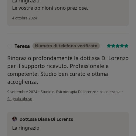
La ringrazio.
Le vostre opinioni sono preziose.
4 ottobre 2024
Teresa
Numero di telefono verificato
T
Ringrazio profondamente la dott.ssa Di Lorenzo
per il supporto ricevuto. Professionale e
competente. Studio ben curato e ottima
accoglienza.
9 settembre 2024
•
Studio di Psicoterapia Di Lorenzo
•
psicoterapia
•
secondo l'opinione dell'utente Teresa
Segnala abuso
Dott.ssa Diana Di Lorenzo
La ringrazio