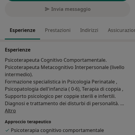
Invia messaggio
Esperienze
Prestazioni
Indirizzi
Assicurazio
Esperienze
Psicoterapeuta Cognitivo Comportamentale.
Psicoterapeuta Metacognitivo Interpersonale (livello
intermedio).
Formazione specialistica in Psicologia Perinatale ,
Psicopatologia dell'infanzia ( 0-6), Terapia di coppia ,
Supporto psicologico per coppie sterili e infertili.
Diagnosi e trattamento dei disturbi di personalità.
Su di me
Diagnosi e trattamento del disturbo ossessivo (doc) e
Altro
ossessivo di personalità (docp).
Approccio terapeutico
Percorsi di gestione dell'ansia e dello stress basati
Psicoterapia cognitivo comportamentale
sulla Mindfulness.