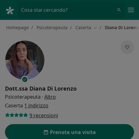
Men
Cosa stai cercando?
Homepage
Psicoterapeuta
Caserta
Diana Di Lorenz
Cambia città
Dott.ssa
Diana Di Lorenzo
sulle specializzazioni
Psicoterapeuta
·
Altro
Caserta
1 indirizzo
9 recensioni
Prenota una visita