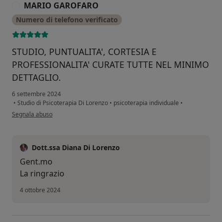
MARIO GAROFARO
M
Numero di telefono verificato
STUDIO, PUNTUALITA', CORTESIA E
PROFESSIONALITA' CURATE TUTTE NEL MINIMO
DETTAGLIO.
6 settembre 2024
•
Studio di Psicoterapia Di Lorenzo
•
psicoterapia individuale
•
secondo l'opinione dell'utente MARIO GAROFARO
Segnala abuso
Dott.ssa Diana Di Lorenzo
Gent.mo
La ringrazio
4 ottobre 2024