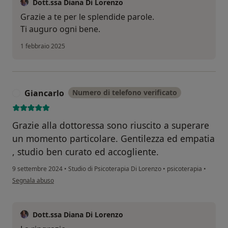
Dott.ssa Diana Di Lorenzo
Grazie a te per le splendide parole.
Ti auguro ogni bene.
1 febbraio 2025
Giancarlo
Numero di telefono verificato
G
Grazie alla dottoressa sono riuscito a superare
un momento particolare. Gentilezza ed empatia
, studio ben curato ed accogliente.
9 settembre 2024
•
Studio di Psicoterapia Di Lorenzo
•
psicoterapia
•
secondo l'opinione dell'utente Giancarlo
Segnala abuso
Dott.ssa Diana Di Lorenzo