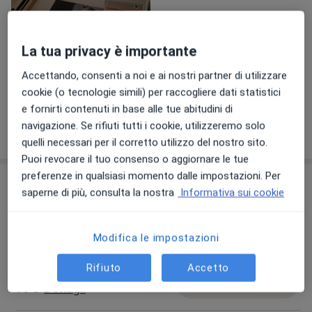
La tua privacy è importante
Accettando, consenti a noi e ai nostri partner di utilizzare
Visualizza galleria (1)
cookie (o tecnologie simili) per raccogliere dati statistici
e fornirti contenuti in base alle tue abitudini di
navigazione. Se rifiuti tutti i cookie, utilizzeremo solo
Mostra dettagli
sull'esperienza
quelli necessari per il corretto utilizzo del nostro sito.
Puoi revocare il tuo consenso o aggiornare le tue
preferenze in qualsiasi momento dalle impostazioni. Per
Prestazioni e prezzi
saperne di più, consulta la nostra
Informativa sui cookie
Colloquio psicologico
Prenota una visita
Da 60 €
Dettagli
Modifica le impostazioni
Rifiuto
Accetto
Psicoterapia di coppia
Prenota una visita
70 €
Dettagli