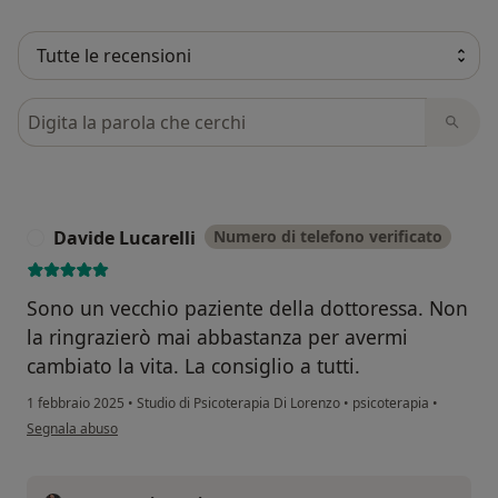
Cerca nelle recensioni
Davide Lucarelli
Numero di telefono verificato
D
Sono un vecchio paziente della dottoressa. Non
la ringrazierò mai abbastanza per avermi
cambiato la vita. La consiglio a tutti.
1 febbraio 2025
•
Studio di Psicoterapia Di Lorenzo
•
psicoterapia
•
secondo l'opinione dell'utente Davide Lucarelli
Segnala abuso