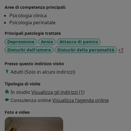
Aree di competenza principali:
Psicologia clinica
Psicologia perinatale
Principali patologie trattate
Depressione
Ansia
Attacco di panico
a11
Disturbi dell'umore
Disturbi della personalità
+7
Presso questo indirizzo visito
Adulti (Solo in alcuni indirizzi)
Tipologia di visite
In studio
Visualizza gli indirizzi (1)
Consulenza online
Visualizza l'agenda online
Foto e video