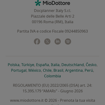
MioDottore - Homepage
Docplanner Italy S.r.l.
Piazzale delle Belle Arti 2
00196 Roma (RM), Italia
Partita IVA e codice Fiscale 09244850963
Facebook
si apre in una nuova scheda
Twitter
si apre in una nuova scheda
Linkedin
si apre in una nuova sc
Spotify
si apre in una nuo
si apre in una nuova scheda
si apre in una nuova scheda
si apre in una nuova scheda
si apre in una nuova sche
si apre in 
si a
Polska
,
Türkiye
,
España
,
Italia
,
Deutschland
,
Česko
,
si apre in una nuova scheda
si apre in una nuova scheda
si apre in una nuova scheda
si apre in una nuova s
si apre in u
si apr
Portugal
,
México
,
Chile
,
Brasil
,
Argentina
,
Perú
,
si apre in una nuova sch
Colombia
REGOLAMENTO (EU) 2022/2065 (DSA) art. 24:
15.395.179 “AMARs” - Giugno 2026
www.miodottore.it © 2026 - Prenota la tua visita