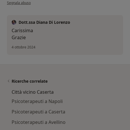
secondo l'opinione dell'utente N Leone
Segnala abuso
Dott.ssa Diana Di Lorenzo
Carissima
Grazie
4 ottobre 2024
Ricerche correlate
Città vicino Caserta
Psicoterapeuti a Napoli
Psicoterapeuti a Caserta
Psicoterapeuti a Avellino