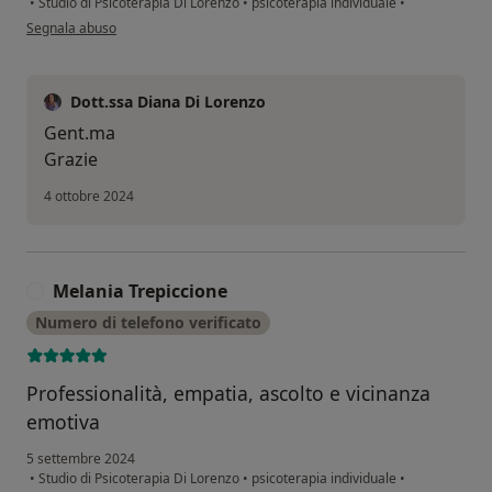
•
Studio di Psicoterapia Di Lorenzo
•
psicoterapia individuale
•
secondo l'opinione dell'utente MG Tescione
Segnala abuso
Dott.ssa Diana Di Lorenzo
Gent.ma
Grazie
4 ottobre 2024
Melania Trepiccione
M
Numero di telefono verificato
Professionalità, empatia, ascolto e vicinanza
emotiva
5 settembre 2024
•
Studio di Psicoterapia Di Lorenzo
•
psicoterapia individuale
•