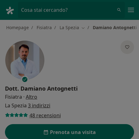
Men
Cosa stai cercando?
Homepage
Fisiatra
La Spezia
Damiano Antognetti
Cambia città
Dott.
Damiano Antognetti
sulle specializzazioni
Fisiatra
·
Altro
La Spezia
3 indirizzi
48 recensioni
Prenota una visita