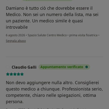
Damiano è tutto ciò che dovrebbe essere il
Medico. Non sei un numero della lista, ma sei
un paziente. Un medico simile è quasi
introvabile
6 agosto 2026
•
Spazio Salute Centro Medico
•
prima visita fisiatrica
•
secondo l'opinione dell'utente G.B.
Segnala abuso
Claudio Galli
Appuntamento verificato
C
Non devo aggiungere nulla altro. Consiglierei
questo medico a chiunque. Professionista serio,
competente, chiaro nelle spiegazioni, ottima
persona.