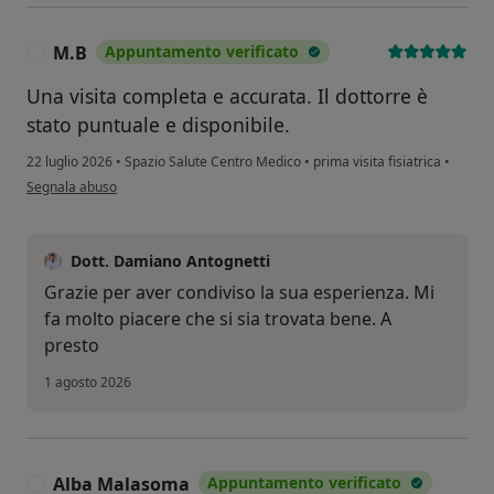
M.B
Appuntamento verificato
M
Una visita completa e accurata. Il dottorre è
stato puntuale e disponibile.
22 luglio 2026
•
Spazio Salute Centro Medico
•
prima visita fisiatrica
•
secondo l'opinione dell'utente M.B
Segnala abuso
Dott. Damiano Antognetti
Grazie per aver condiviso la sua esperienza. Mi
fa molto piacere che si sia trovata bene. A
presto
1 agosto 2026
Alba Malasoma
Appuntamento verificato
A