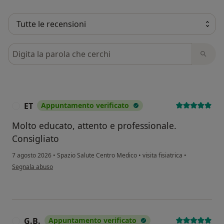
Cerca nelle recensioni
ET
Appuntamento verificato
E
Molto educato, attento e professionale.
Consigliato
7 agosto 2026
•
Spazio Salute Centro Medico
•
visita fisiatrica
•
secondo l'opinione dell'utente ET
Segnala abuso
G.B.
Appuntamento verificato
G