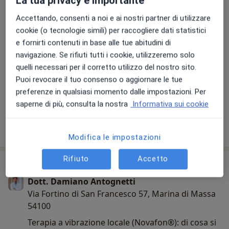
Accettando, consenti a noi e ai nostri partner di utilizzare
cookie (o tecnologie simili) per raccogliere dati statistici
e fornirti contenuti in base alle tue abitudini di
navigazione. Se rifiuti tutti i cookie, utilizzeremo solo
quelli necessari per il corretto utilizzo del nostro sito.
Puoi revocare il tuo consenso o aggiornare le tue
preferenze in qualsiasi momento dalle impostazioni. Per
Visualizza galleria (15)
saperne di più, consulta la nostra
Informativa sui cookie
Mostra dettagli
sull'esperienza
Modifica le impostazioni
Rifiuto
Accetto
Comunicazioni importanti
Dott. Damiano Antognetti
Via Fortino di San Francesco 57, Marina di Massa
54100
Terapia a vibrazione locale (Novafon®): di cosa si