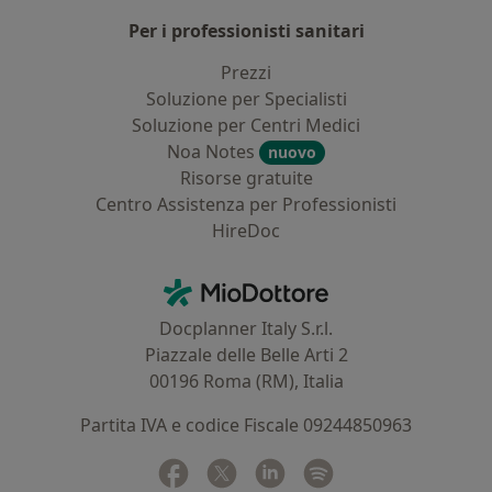
Per i professionisti sanitari
Prezzi
Soluzione per Specialisti
Soluzione per Centri Medici
Noa Notes
nuovo
Risorse gratuite
Centro Assistenza per Professionisti
HireDoc
Contatti
MioDottore - Homepage
Docplanner Italy S.r.l.
Piazzale delle Belle Arti 2
00196 Roma (RM), Italia
Partita IVA e codice Fiscale 09244850963
Facebook
si apre in una nuova scheda
Twitter
si apre in una nuova scheda
Linkedin
si apre in una nuova sc
Spotify
si apre in una nuo