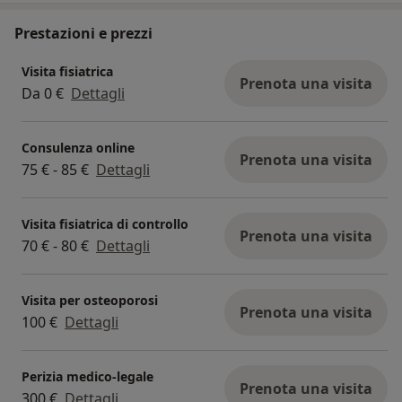
epicondiliti
Prestazioni e prezzi
fascite plantare
sindrome del tunnel carpale
Visita fisiatrica
dolore cervicale o lombare
Prenota una visita
Da 0 €
Dettagli
disturbi muscolo-scheletrici in fase subacuta o
cronica
Consulenza online
Prenota una visita
Il trattamento è NON invasivo, ben tollerato e
75 € - 85 €
Dettagli
viene integrato, quando indicato, con esercizio
terapeutico, altre terapie fisiche e una corretta
Visita fisiatrica di controllo
gestione del carico funzionale.
Prenota una visita
70 € - 80 €
Dettagli
La scelta di utilizzare la vibrazione locale viene
sempre effettuata dal Medico Fisiatra in base al
quadro clinico della persona, evitando approcci
Visita per osteoporosi
Prenota una visita
standardizzati.
100 €
Dettagli
www.novafon.it
Perizia medico-legale
Prenota una visita
300 €
Dettagli