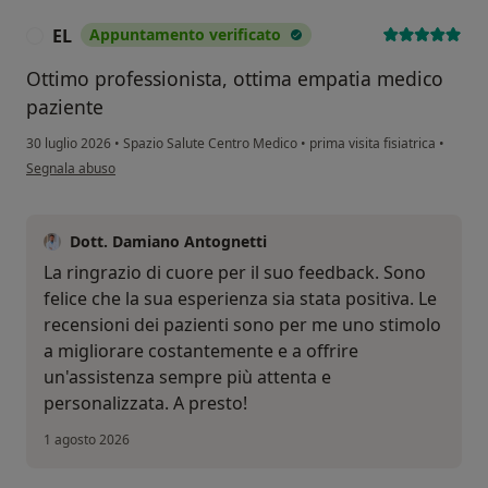
EL
Appuntamento verificato
E
Ottimo professionista, ottima empatia medico
paziente
30 luglio 2026
•
Spazio Salute Centro Medico
•
prima visita fisiatrica
•
secondo l'opinione dell'utente EL
Segnala abuso
Dott. Damiano Antognetti
La ringrazio di cuore per il suo feedback. Sono
felice che la sua esperienza sia stata positiva. Le
recensioni dei pazienti sono per me uno stimolo
a migliorare costantemente e a offrire
un'assistenza sempre più attenta e
personalizzata. A presto!
1 agosto 2026