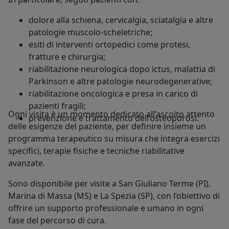
dolore alla schiena, cervicalgia, sciatalgia e altre
patologie muscolo-scheletriche;
esiti di interventi ortopedici come protesi,
fratture e chirurgia;
riabilitazione neurologica dopo ictus, malattia di
Parkinson e altre patologie neurodegenerative;
riabilitazione oncologica e presa in carico di
pazienti fragili;
Ogni visita è un momento dedicato all’ascolto attento
prevenzione e trattamento dell’osteoporosi.
delle esigenze del paziente, per definire insieme un
programma terapeutico su misura che integra esercizi
specifici, terapie fisiche e tecniche riabilitative
avanzate.
Sono disponibile per visite a San Giuliano Terme (PI),
Marina di Massa (MS) e La Spezia (SP), con l’obiettivo di
offrire un supporto professionale e umano in ogni
fase del percorso di cura.