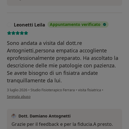
Leonetti Leila
Appuntamento verificato
L
Sono andata a visita dal dott.re
Antognietti,persona empatica accogliente
eprofessionalmente preparato. Ha ascoltato la
descrizione delle mie patologie con pazienza.
Se avete bisogno di un fisiatra andate
tranquillamente da lui.
3 luglio 2026
•
Studio Fisioterapico Ferrara
•
visita fisiatrica
•
secondo l'opinione dell'utente Leonetti Leila
Segnala abuso
Dott. Damiano Antognetti
Grazie per il feedback e per la fiducia.A presto.