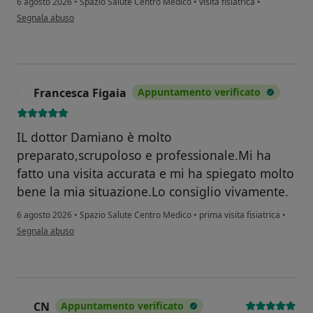
6 agosto 2026
•
Spazio Salute Centro Medico
•
visita fisiatrica
•
secondo l'opinione dell'utente Claudio Galli
Segnala abuso
Francesca Figaia
Appuntamento verificato
F
IL dottor Damiano è molto
preparato,scrupoloso e professionale.Mi ha
fatto una visita accurata e mi ha spiegato molto
bene la mia situazione.Lo consiglio vivamente.
6 agosto 2026
•
Spazio Salute Centro Medico
•
prima visita fisiatrica
•
secondo l'opinione dell'utente Francesca Figaia
Segnala abuso
CN
Appuntamento verificato
C