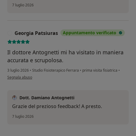
7 luglio 2026
Georgia Patsiuras
Appuntamento verificato
G
Il dottore Antognetti mi ha visitato in maniera
accurata e scrupolosa.
3 luglio 2026
•
Studio Fisioterapico Ferrara
•
prima visita fisiatrica
•
secondo l'opinione dell'utente Georgia Patsiuras
Segnala abuso
Dott. Damiano Antognetti
Grazie del prezioso feedback! A presto.
7 luglio 2026