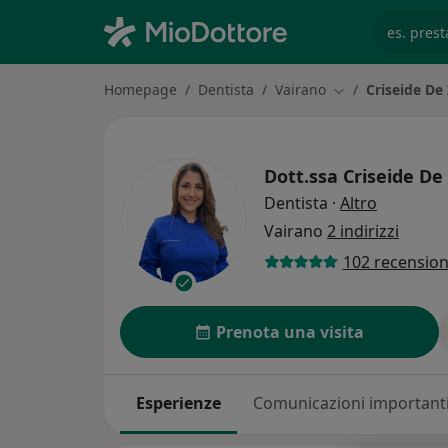
es. prest
Homepage
Dentista
Vairano
Criseide De 
Cambia città
Dott.ssa
Criseide De 
sulle spec
Dentista
·
Altro
Vairano
2 indirizzi
102 recension
Prenota una visita
Esperienze
Comunicazioni important