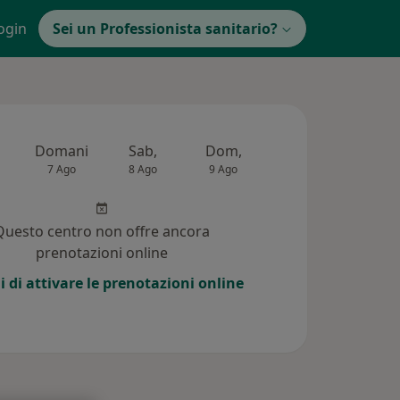
ogin
Sei un Professionista sanitario?
Domani
Sab,
Dom,
Lun,
Mar,
7 Ago
8 Ago
9 Ago
10 Ago
11 Ag
Questo centro non offre ancora
prenotazioni online
i di attivare le prenotazioni online
i (102)
Risposte ai pazienti (22)