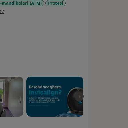
-mandibolari (ATM)
Protesi
a11y_sr_more_diseases
47