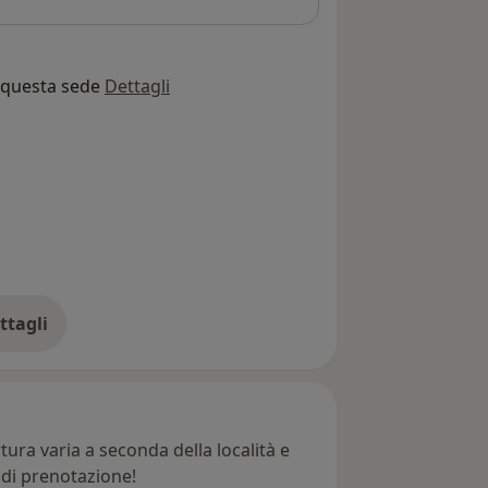
o questa sede
Dettagli
ttagli
ll'indirizzo
ura varia a seconda della località e
e di prenotazione!