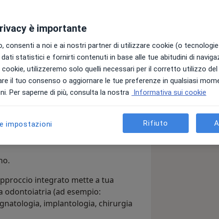
privacy è importante
 consenti a noi e ai nostri partner di utilizzare cookie (o tecnologie 
dati statistici e fornirti contenuti in base alle tue abitudini di navig
 e il mio obiettivo è aiutarti a
i i cookie, utilizzeremo solo quelli necessari per il corretto utilizzo de
dendomi cura non solo dell’estetica,
re il tuo consenso o aggiornare le tue preferenze in qualsiasi mom
i. Per saperne di più, consulta la nostra
Informativa sui cookie
o e personalizzato: ogni paziente è
 adatta alle tue esigenze,
Rifiuto
A
le impostazioni
'utilizzo delle tecnologie più moderne.
no.
 approccio integrato mette a tua
a odontoiatria (ad esempio:
, gnatologia, implantologia, chirurgia