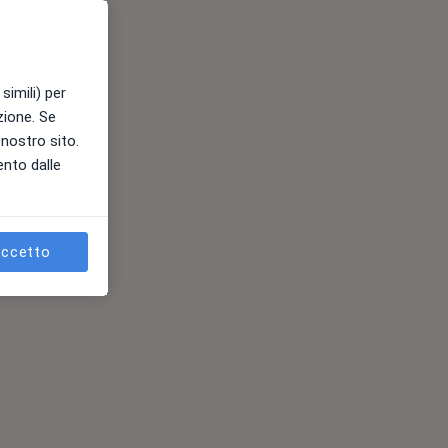
simili) per
azione. Se
l nostro sito.
ento dalle
ccetto