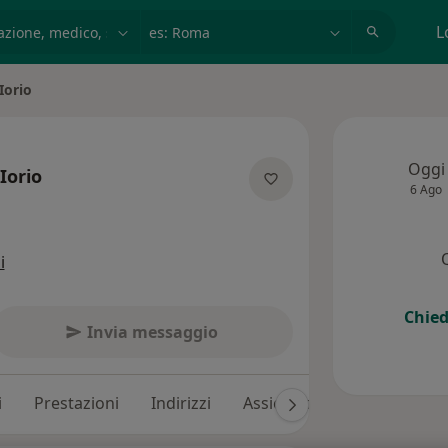
azione, medico, struttura
es: Roma
L
Iorio
Oggi
Iorio
6 Ago
ializzazioni
i
Chied
Invia messaggio
i
Prestazioni
Indirizzi
Assicurazioni
Recension