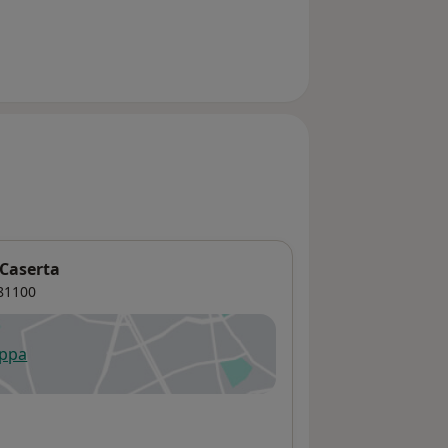
 Caserta
81100
appa
 apre in una nuova scheda