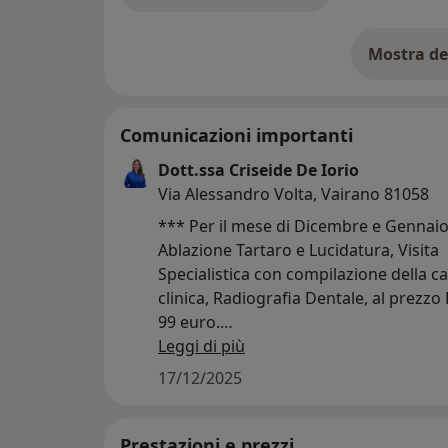
Mostra de
su
Comunicazioni importanti
Dott.ssa Criseide De Iorio
Via Alessandro Volta, Vairano 81058
*** Per il mese di Dicembre e Gennai
Ablazione Tartaro e Lucidatura, Visita
Specialistica con compilazione della ca
clinica, Radiografia Dentale, al prezz
99 euro.
Leggi di più
Non esitare a contattarmi e prenotare 
17/12/2025
appuntamento!!!
Ti aspetto!
Prestazioni e prezzi