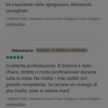
ed esauriente nelle spiegazioni. Altamente
consigliato.
2 febbraio 2026
•
Ospedale Giovanni Paolo II Ragusa
•
visita urologica
•
secondo l'opinione dell'utente Carmelo Pignatelli
Segnala abuso
Sebastiano
Numero di telefono verificato
S
Eccellente professionista. Il Dottore è stato
chiaro, diretto e molto professionale durante
tutta la visita. Ha risolto i miei dubbi con
grande competenza. Se cercate un urologo di
alto livello, siete in ottime manI
1 febbraio 2026
•
Ospedale Giovanni Paolo II Ragusa
•
visita urologica
•
secondo l'opinione dell'utente Sebastiano
Segnala abuso