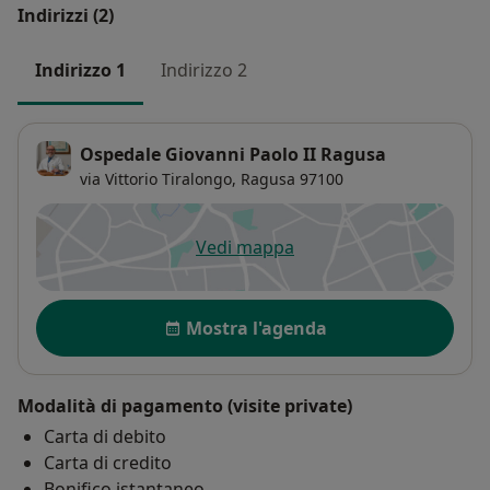
Indirizzi (2)
Indirizzo 1
Indirizzo 2
Ospedale Giovanni Paolo II Ragusa
via Vittorio Tiralongo,
Ragusa
97100
Vedi mappa
si apre in una nuova scheda
Disponibilità
Mostra l'agenda
Modalità di pagamento (visite private)
Carta di debito
Carta di credito
Bonifico istantaneo