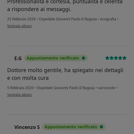
Professionalità e cortesia, puntualità e celerità
a rispondere ai messaggi.
25 febbraio 2026
•
Ospedale Giovanni Paolo II Ragusa
•
ecografia
•
secondo l'opinione dell'utente T. G.
Segnala abuso
E.G
Appuntamento verificato
E
Dottore molto gentile, ha spiegato nei dettagli
e con molta cura
5 febbraio 2026
•
Ospedale Giovanni Paolo II Ragusa
•
varicocele
•
secondo l'opinione dell'utente E.G
Segnala abuso
Vincenzo S
Appuntamento verificato
V