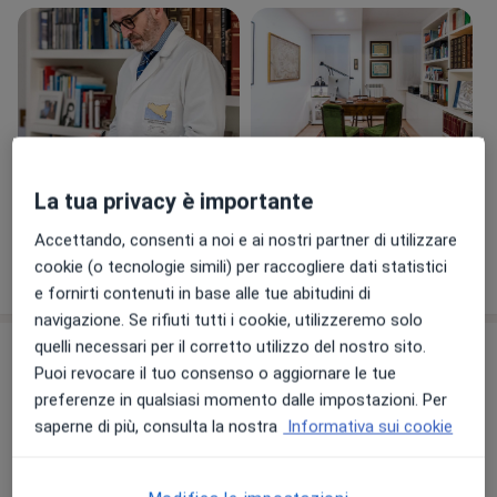
Visualizza galleria (12)
La tua privacy è importante
Accettando, consenti a noi e ai nostri partner di utilizzare
Mostra dettagli
cookie (o tecnologie simili) per raccogliere dati statistici
sull'esperienza
e fornirti contenuti in base alle tue abitudini di
navigazione. Se rifiuti tutti i cookie, utilizzeremo solo
quelli necessari per il corretto utilizzo del nostro sito.
Prestazioni e prezzi
Puoi revocare il tuo consenso o aggiornare le tue
Biopsia del pene
preferenze in qualsiasi momento dalle impostazioni. Per
Prenota una visita
Dettagli
saperne di più, consulta la nostra
Informativa sui cookie
Esame andrologico