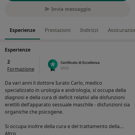
Invia messaggio
Esperienze
Prestazioni
Indirizzi
Assicurazio
Esperienze
2
Formazione
Da vari anni il dottore Iurato Carlo, medico
specializzato in urologia e andrologia, si occupa della
diagnosi e della cura di deficit relativi alle disfunzioni
erettili dell'apparato sessuale maschile - disfunzioni sia
organiche che psicogene.
Si occupa inoltre della cura e del trattamento della
Su di me
calcolosi renoureterale per via endoscopica e del
Altro