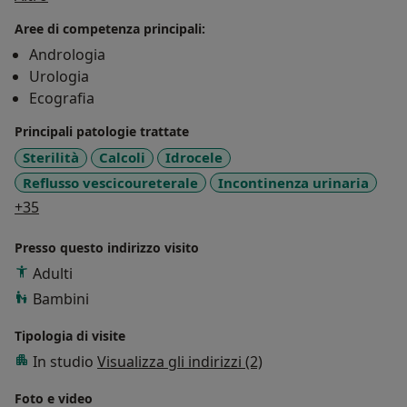
trattamento delle neoplasie dell'apparato urinario per
Aree di competenza principali:
via laparoscopica, potendo vantare competenze
Andrologia
avanzate e sempre aggiornate.
Urologia
Ecografia
Il Dr. Iurato Carlo, che opera come libero
professionista presso l'omonimo Studio Medico di
Principali patologie trattate
Ragusa, ha completato e approfondito parte della
Sterilità
Calcoli
Idrocele
propria esperienza presso importanti centri di
Reflusso vescicoureterale
Incontinenza urinaria
riferimento nazionali specializzati nel settore
a11y_sr_more_diseases
+35
uroandrologici.
Presso questo indirizzo visito
Adulti
Bambini
Tipologia di visite
In studio
Visualizza gli indirizzi (2)
Foto e video