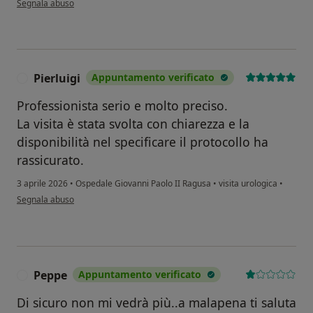
Segnala abuso
Pierluigi
Appuntamento verificato
P
Professionista serio e molto preciso.
La visita è stata svolta con chiarezza e la
disponibilità nel specificare il protocollo ha
rassicurato.
3 aprile 2026
•
Ospedale Giovanni Paolo II Ragusa
•
visita urologica
•
secondo l'opinione dell'utente Pierluigi
Segnala abuso
Peppe
Appuntamento verificato
P
Di sicuro non mi vedrà più..a malapena ti saluta