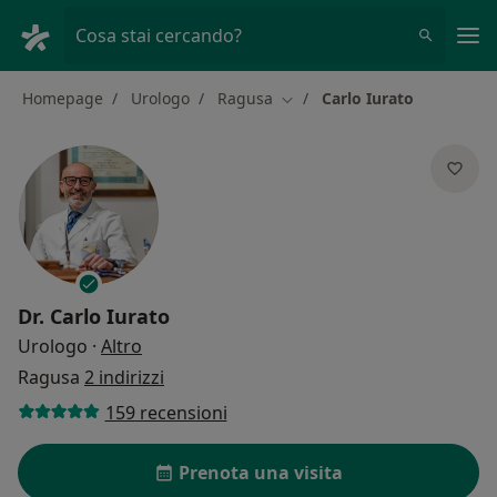
Men
Cosa stai cercando?
Homepage
Urologo
Ragusa
Carlo Iurato
Cambia città
Dr.
Carlo Iurato
sulle specializzazioni
Urologo
·
Altro
Ragusa
2 indirizzi
159 recensioni
Prenota una visita