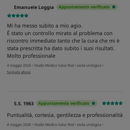
Emanuele Loggia
Appuntamento verificato
E
Mi ha messo subito a mio agio.
È stato un controllo mirato al problema con
riscontro immediato tanto che la cura che mi è
stata prescritta ha dato subito i suoi risultati.
Molto professionale
4 maggio 2026
•
Studio Medico Salus Rod
•
visita urologica
•
secondo l'opinione dell'utente Emanuele Loggia
Segnala abuso
S.S. 1963
Appuntamento verificato
S
Puntualità, cortesia, gentilezza e professionalità
4 maggio 2026
•
Studio Medico Salus Rod
•
visita urologica
•
secondo l'opinione dell'utente S.S. 1963