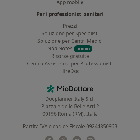
App mobile
Per i professionisti sanitari
Prezzi
Soluzione per Specialisti
Soluzione per Centri Medici
Noa Notes
nuovo
Risorse gratuite
Centro Assistenza per Professionisti
HireDoc
Contatti
MioDottore - Homepage
Docplanner Italy S.r.l.
Piazzale delle Belle Arti 2
00196 Roma (RM), Italia
Partita IVA e codice Fiscale 09244850963
Facebook
si apre in una nuova scheda
Twitter
si apre in una nuova scheda
Linkedin
si apre in una nuova sc
Spotify
si apre in una nuo