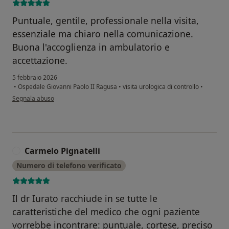
Puntuale, gentile, professionale nella visita,
essenziale ma chiaro nella comunicazione.
Buona l'accoglienza in ambulatorio e
accettazione.
5 febbraio 2026
•
Ospedale Giovanni Paolo II Ragusa
•
visita urologica di controllo
•
secondo l'opinione dell'utente Vincenzo S
Segnala abuso
Carmelo Pignatelli
C
Numero di telefono verificato
Il dr Iurato racchiude in se tutte le
caratteristiche del medico che ogni paziente
vorrebbe incontrare: puntuale, cortese, preciso