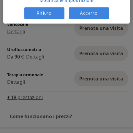
Modifica le impostazioni
Prenota una visita
130 €
Dettagli
Rifiuto
Accetto
Varicocele
Prenota una visita
Dettagli
Uroflussometria
Prenota una visita
Da 90 €
Dettagli
Terapia ormonale
Prenota una visita
Dettagli
+ 18 prestazioni
Come funzionano i prezzi?