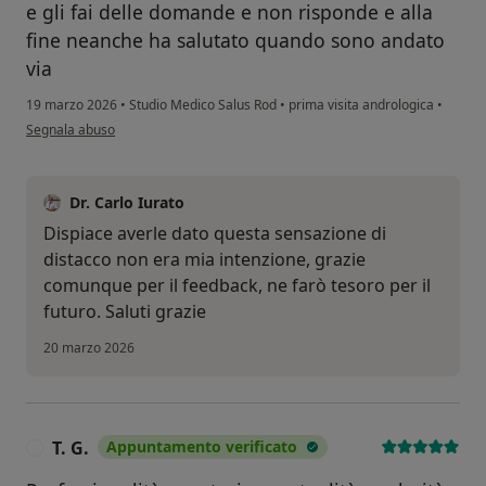
e gli fai delle domande e non risponde e alla
fine neanche ha salutato quando sono andato
via
19 marzo 2026
•
Studio Medico Salus Rod
•
prima visita andrologica
•
secondo l'opinione dell'utente Peppe
Segnala abuso
Dr. Carlo Iurato
Dispiace averle dato questa sensazione di
distacco non era mia intenzione, grazie
comunque per il feedback, ne farò tesoro per il
futuro. Saluti grazie
20 marzo 2026
T. G.
Appuntamento verificato
T