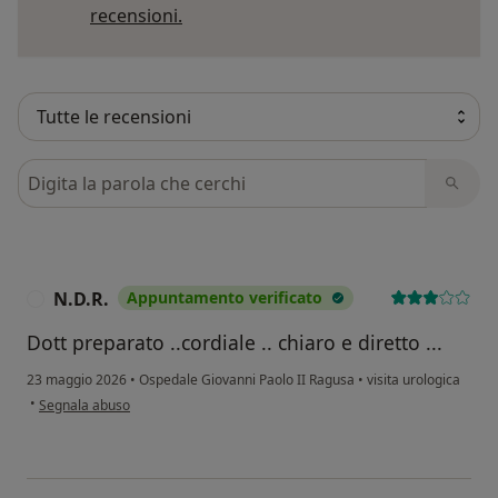
Per saperne di più sulle opinioni
recensioni.
Cerca nelle recensioni
N.D.R.
Appuntamento verificato
N
Dott preparato ..cordiale .. chiaro e diretto ...
23 maggio 2026
•
Ospedale Giovanni Paolo II Ragusa
•
visita urologica
secondo l'opinione dell'utente N.D.R.
•
Segnala abuso