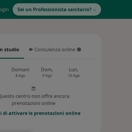
ogin
Sei un Professionista sanitario?
in studio
Consulenza online
 studio
Consulenza online
Domani
Dom,
Lun,
Mar,
Mer,
8 Ago
9 Ago
10 Ago
11 Ago
12 Ag
Questo centro non offre ancora
prenotazioni online
i di attivare le prenotazioni online
4)