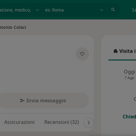
azione, medico, struttura
es: Roma
L
tonio Colaci
Visita 
Visita in
ializzazioni
Oggi
7 Ago
Invia messaggio
Chied
Assicurazioni
Recensioni (32)
Risposte ai pazienti (