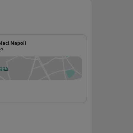
olaci Napoli
27
appa
 apre in una nuova scheda