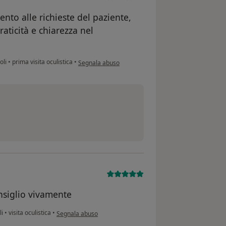
ento alle richieste del paziente,
raticità e chiarezza nel
secondo l'opinione dell'utente MdM
oli
•
prima visita oculistica
•
Segnala abuso
onsiglio vivamente
secondo l'opinione dell'utente Titty
li
•
visita oculistica
•
Segnala abuso