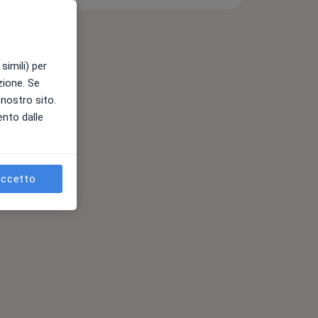
simili) per
azione. Se
l nostro sito.
ento dalle
ses
ccetto