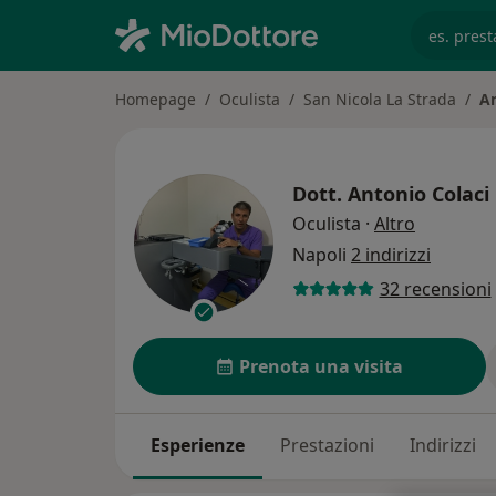
es. prest
Homepage
Oculista
San Nicola La Strada
An
Dott.
Antonio Colaci
sulle spec
Oculista
·
Altro
Napoli
2 indirizzi
32 recensioni
Prenota una visita
Esperienze
Prestazioni
Indirizzi