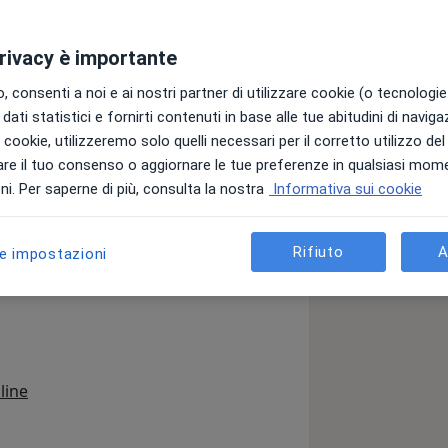
privacy è importante
 consenti a noi e ai nostri partner di utilizzare cookie (o tecnologie 
dati statistici e fornirti contenuti in base alle tue abitudini di navig
i i cookie, utilizzeremo solo quelli necessari per il corretto utilizzo de
re il tuo consenso o aggiornare le tue preferenze in qualsiasi mom
a11y_sr_more_disea
ucoma
Degenerazione maculare
+14
i. Per saperne di più, consulta la nostra
Informativa sui cookie
Rifiuto
A
le impostazioni
line