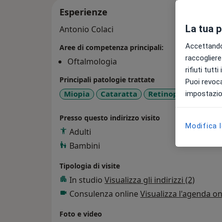
Esperienze
La tua 
Antonio Colaci
Accettando,
Aree di competenza principali:
raccogliere 
Oftalmologia
rifiuti tutt
Principali patologie trattate
Puoi revoca
Miopia
Cataratta
Retinopatia
Gla
impostazion
Presso questo indirizzo visito
Modifica 
Adulti
Bambini
Tipologia di visite
In studio
Visualizza gli indirizzi (2)
Consulenza online
Visualizza l'agenda on
Foto e video