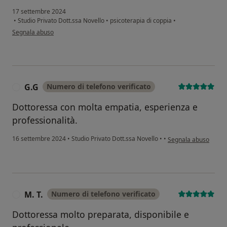
17 settembre 2024
•
Studio Privato Dott.ssa Novello
•
psicoterapia di coppia
•
secondo l'opinione dell'utente N. L.
Segnala abuso
G.G
Numero di telefono verificato
G
Dottoressa con molta empatia, esperienza e
professionalità.
secondo l'opinione de
16 settembre 2024
•
Studio Privato Dott.ssa Novello
•
•
Segnala abuso
M. T.
Numero di telefono verificato
M
Dottoressa molto preparata, disponibile e