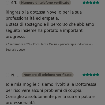
S.T.
Numero di telefono verificato
S
Ringrazio la dott.ssa Novello per la sua
professionalità ed empatia.
È stata di sostegno e il percorso che abbiamo
seguito insieme ha portato a importanti
progressi.
27 settembre 2024
•
Consulenze Online
•
psicoterapia individuale
•
secondo l'opinione dell'utente S.T.
Segnala abuso
N. L.
Numero di telefono verificato
N
Io e mia moglie ci siamo rivolti alla Dottoressa
per risolvere alcuni problemi di coppia.
Consiglio assolutamente per la sua empatia e
professionalità.