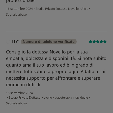
professionale
16 settembre 2024
•
Studio Privato Dott.ssa Novello
•
Altro
•
secondo l'opinione dell'utente M. T.
Segnala abuso
H.C
Numero di telefono verificato
H
Consiglio la dott.ssa Novello per la sua
empatia, dolcezza e disponibilità. Si nota subito
quanto ama il suo lavoro ed è in grado di
mettere tutti subito a proprio agio. Adatta a chi
necessita supporto per affrontare e superare
momenti difficili.
16 settembre 2024
•
Studio Privato Dott.ssa Novello
•
psicoterapia individuale
•
secondo l'opinione dell'utente H.C
Segnala abuso