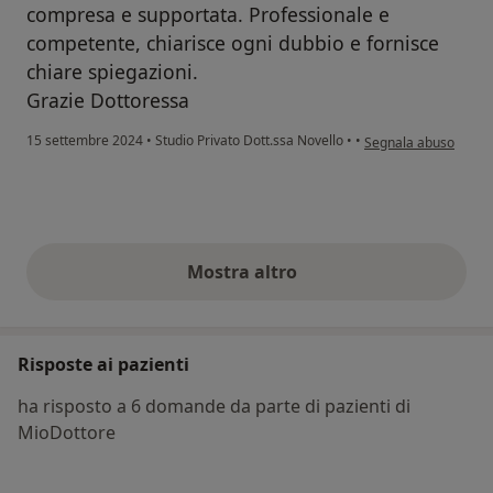
compresa e supportata. Professionale e
competente, chiarisce ogni dubbio e fornisce
chiare spiegazioni.
Grazie Dottoressa
secondo l'opinione del
15 settembre 2024
•
Studio Privato Dott.ssa Novello
•
•
Segnala abuso
Mostra altro
opinioni di cui sopra
Risposte ai pazienti
ha risposto a 6 domande da parte di pazienti di
MioDottore