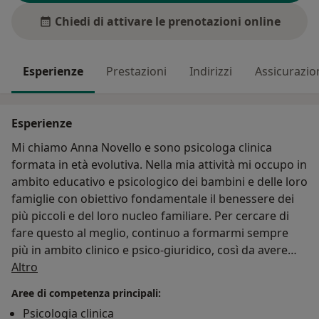
Chiedi di attivare le prenotazioni online
Esperienze
Prestazioni
Indirizzi
Assicurazio
Esperienze
Mi chiamo Anna Novello e sono psicologa clinica
formata in età evolutiva. Nella mia attività mi occupo in
ambito educativo e psicologico dei bambini e delle loro
famiglie con obiettivo fondamentale il benessere dei
più piccoli e del loro nucleo familiare. Per cercare di
fare questo al meglio, continuo a formarmi sempre
più in ambito clinico e psico-giuridico, così da avere
Su di me
una conoscenza ampia sugli interventi rivolti ai minori
Altro
e alle loro famiglie. Ho conseguito la Laurea Triennale
Aree di competenza principali:
in Scienze e Tecniche Psicologiche dello Sviluppo e
Psicologia clinica
dell’Educazione all’Università degli Studi di Padova e,