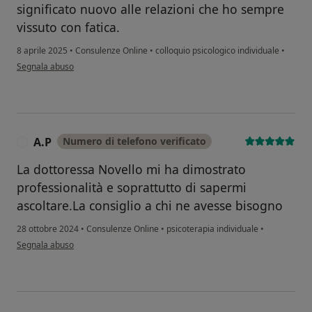
significato nuovo alle relazioni che ho sempre
vissuto con fatica.
8 aprile 2025
•
Consulenze Online
•
colloquio psicologico individuale
•
secondo l'opinione dell'utente A.F.
Segnala abuso
A.P
Numero di telefono verificato
A
La dottoressa Novello mi ha dimostrato
professionalità e soprattutto di sapermi
ascoltare.La consiglio a chi ne avesse bisogno
28 ottobre 2024
•
Consulenze Online
•
psicoterapia individuale
•
secondo l'opinione dell'utente A.P
Segnala abuso