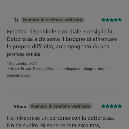
Tt
Numero di telefono verificato
T
Empatia, disponibile e cordiale. Consiglio la
Dottoressa a chi sente il bisogno di affrontare
le proprie difficoltà, accompagnato da una
professionista
15 settembre 2024
•
Studio Privato Dott.ssa Novello
•
colloquio psicologico clinico
•
secondo l'opinione dell'utente Tt
Segnala abuso
SIlvia
Numero di telefono verificato
S
Ho intrapreso un percorso con la dottoressa.
Fin da subito mi sono sentita ascoltata,