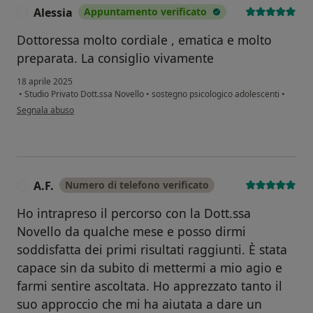
Alessia
Appuntamento verificato
A
Dottoressa molto cordiale , ematica e molto
preparata. La consiglio vivamente
18 aprile 2025
•
Studio Privato Dott.ssa Novello
•
sostegno psicologico adolescenti
•
secondo l'opinione dell'utente Alessia
Segnala abuso
A.F.
Numero di telefono verificato
A
Ho intrapreso il percorso con la Dott.ssa
Novello da qualche mese e posso dirmi
soddisfatta dei primi risultati raggiunti. È stata
capace sin da subito di mettermi a mio agio e
farmi sentire ascoltata. Ho apprezzato tanto il
suo approccio che mi ha aiutata a dare un