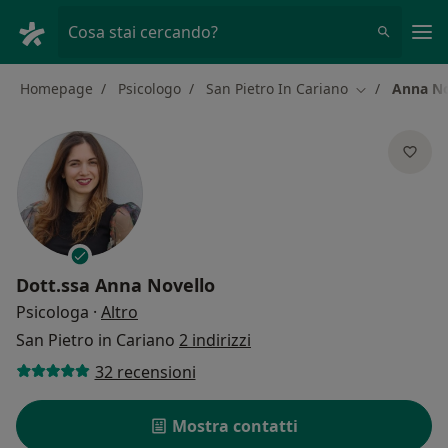
Men
Cosa stai cercando?
Homepage
Psicologo
San Pietro In Cariano
Anna No
Cambia città
Dott.ssa
Anna Novello
sulle specializzazioni
Psicologa
·
Altro
San Pietro in Cariano
2 indirizzi
32 recensioni
Mostra contatti