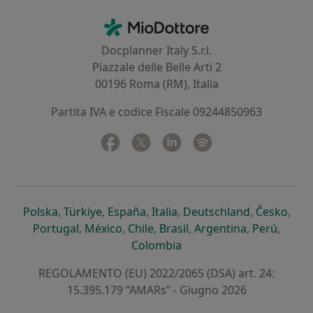
Contatti
MioDottore - Homepage
Docplanner Italy S.r.l.
Piazzale delle Belle Arti 2
00196 Roma (RM), Italia
Partita IVA e codice Fiscale 09244850963
Facebook
si apre in una nuova scheda
Twitter
si apre in una nuova scheda
Linkedin
si apre in una nuova sc
Spotify
si apre in una nuo
si apre in una nuova scheda
si apre in una nuova scheda
si apre in una nuova scheda
si apre in una nuova sche
si apre in 
si a
Polska
,
Türkiye
,
España
,
Italia
,
Deutschland
,
Česko
,
si apre in una nuova scheda
si apre in una nuova scheda
si apre in una nuova scheda
si apre in una nuova s
si apre in u
si apr
Portugal
,
México
,
Chile
,
Brasil
,
Argentina
,
Perú
,
si apre in una nuova sch
Colombia
REGOLAMENTO (EU) 2022/2065 (DSA) art. 24:
15.395.179 “AMARs” - Giugno 2026